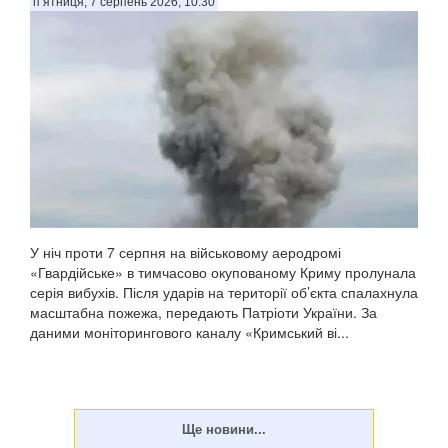
п’ятниця, 7 серпень 2026, 10:30
У ніч проти 7 серпня на військовому аеродромі
«Гвардійське» в тимчасово окупованому Криму пролунала
серія вибухів. Після ударів на території об’єкта спалахнула
масштабна пожежа, передають Патріоти України. За
даними моніторингового каналу «Кримський ві...