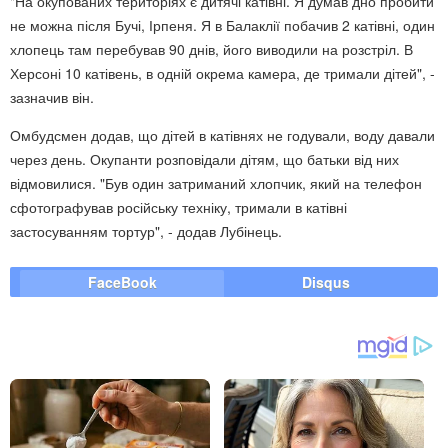
"На окупованих територіях є дитячі катівні. Я думав дно пробити
не можна після Бучі, Ірпеня. Я в Балаклії побачив 2 катівні, один
хлопець там перебував 90 днів, його виводили на розстріл. В
Херсоні 10 катівень, в одній окрема камера, де тримали дітей", -
зазначив він.
Омбудсмен додав, що дітей в катівнях не годували, воду давали
через день. Окупанти розповідали дітям, що батьки від них
відмовилися. "Був один затриманий хлопчик, який на телефон
сфотографував російську техніку, тримали в катівні
застосуванням тортур", - додав Лубінець.
FaceBook
Disqus