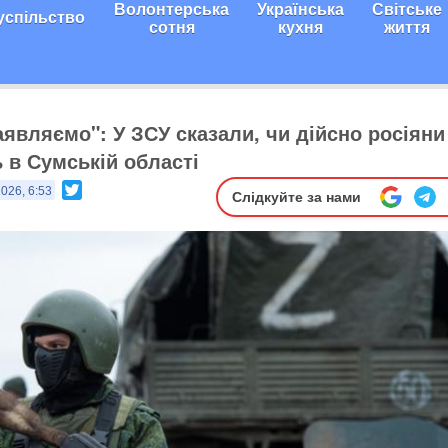
Волонтерська
Українська
Світське
успільство
сотня
кухня
життя
аявляємо": У ЗСУ сказали, чи дійсно росіяни
 в Сумській області
Twitter
026, 6:53
Слідкуйте за нами