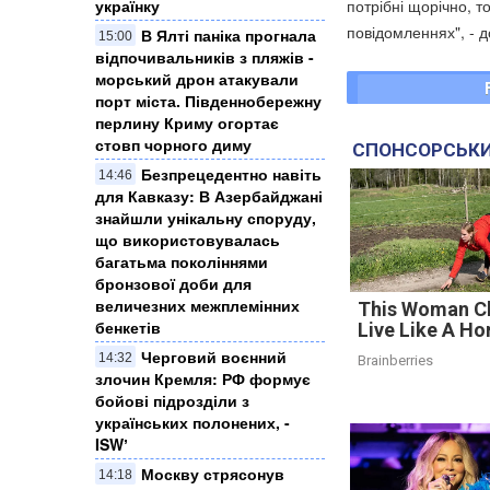
потрібні щорічно, 
українку
повідомленнях", - д
​В Ялті паніка прогнала
15:00
відпочивальників з пляжів -
морський дрон атакували
порт міста. Південнобережну
перлину Криму огортає
стовп чорного диму
СПОНСОРСЬКИ
Безпрецедентно навіть
14:46
для Кавказу: В Азербайджані
знайшли унікальну споруду,
що використовувалась
багатьма поколіннями
бронзової доби для
величезних межплемінних
This Woman C
бенкетів
Live Like A Ho
Черговий воєнний
14:32
Brainberries
злочин Кремля: ​РФ формує
бойові підрозділи з
українських полонених, -
ISWʼ
Москву стрясонув
14:18