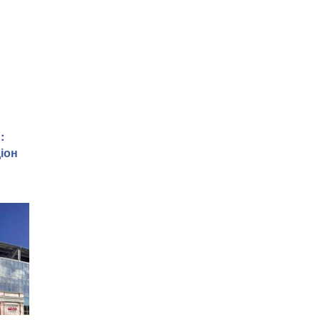
:
іон