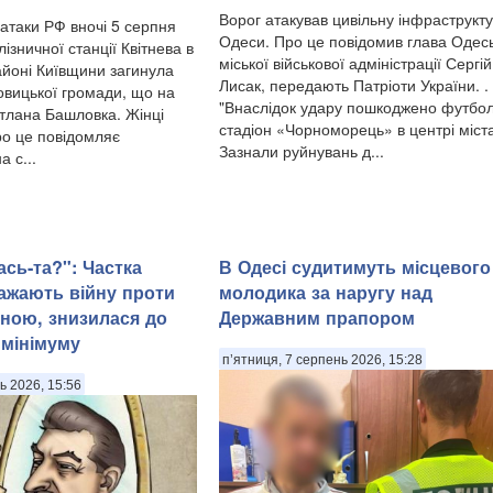
Ворог атакував цивільну інфраструкт
 атаки РФ вночі 5 серпня
Одеси. Про це повідомив глава Одесь
ізничної станції Квітнева в
міської військової адміністрації Сергій
йоні Київщини загинула
Лисак, передають Патріоти України. .
вицької громади, що на
"Внаслідок удару пошкоджено футбо
ітлана Башловка. Жінці
стадіон «Чорноморець» в центрі міст
ро це повідомляє
Зазнали руйнувань д...
а с...
ась-та?": Частка
В Одесі судитимуть місцевого
важають війну проти
молодика за наругу над
шною, знизилася до
Державним прапором
мінімуму
п’ятниця, 7 серпень 2026, 15:28
ь 2026, 15:56