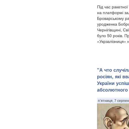
Під час ракетної
на платформі зал
Броварському ра
уродженка Бобро
Чернігівщині, Св
було 50 років. П
«Укрзалізниця» н
"А что случіл
росіян, які в
України успі
абсолютного 
п’ятниця, 7 серпен