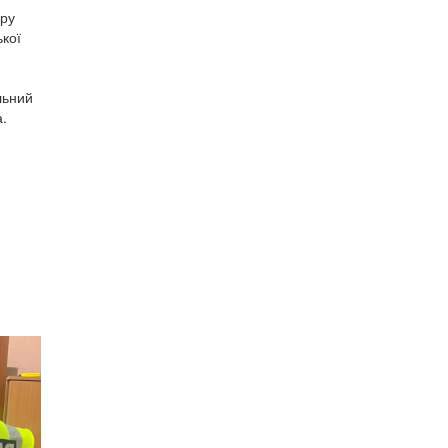
уру
кої
льний
а.