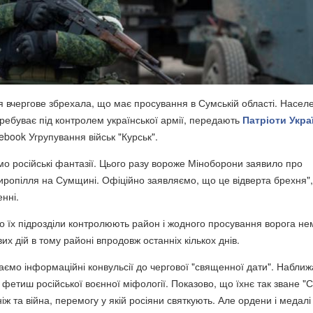
я вчергове збрехала, що має просування в Сумській області. Насел
ребуває під контролем української армії, передають
Патріоти Укра
book Угрупування військ "Курськ".
мо російські фантазії. Цього разу вороже Міноборони заявило про
ропілля на Сумщині. Офіційно заявляємо, що це відверта брехня",
нні.
що їх підрозділи контролюють район і жодного просування ворога не
их дій в тому районі впродовж останніх кількох днів.
аємо інформаційні конвульсії до чергової "священної дати". Наближ
 фетиш російської воєнної міфології. Показово, що їхнє так зване "
іж та війна, перемогу у якій росіяни святкують. Але ордени і медалі