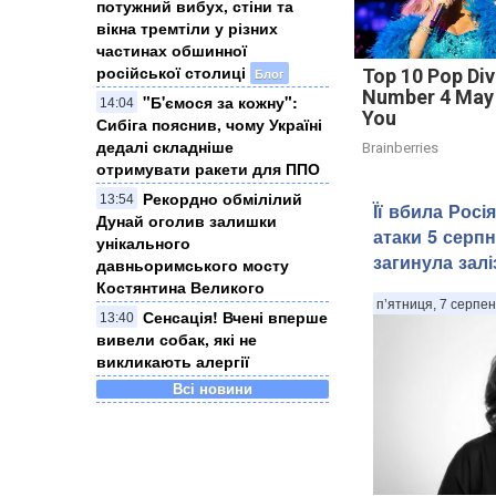
потужний вибух, стіни та
вікна тремтіли у різних
частинах обшинної
російської столиці
Top 10 Pop Div
Блог
Number 4 May
"Б'ємося за кожну":
14:04
You
Сибіга пояснив, чому Україні
дедалі складніше
Brainberries
отримувати ракети для ППО
Рекордно обмілілий
13:54
Її вбила Росія
Дунай оголив залишки
атаки 5 серпн
унікального
загинула зал
давньоримського мосту
Костянтина Великого
п’ятниця, 7 серпен
Сенсація! Вчені вперше
13:40
вивели собак, які не
викликають алергії
Всі новини