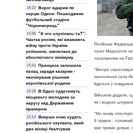
Ворог вдарив по
16:22
серцю Одеси: Пошкоджено
футбольний стадіон
"Чорноморець"
"А что случілась-та?":
15:56
Частка росіян, які вважають
Російська Федераці
війну проти України
пункт Миропілля пе
успішною, знизилася до
абсолютного мінімуму
посиланням на Face
Принцеса залишила
15:42
"Вкотре спростовує
палац заради казарми -
захоплення села Ми
неочікуване рішення
королівської родини
йдеться у повідомле
В Одесі судитимуть
15:28
Військові додали, 
місцевого молодика за
як і жодних штурмов
наругу над Державним
прапором
"Ми знову спостеріг
Вперше очно судять
15:14
9 травня - головний
російського окупанта, який
вже триває довше, н
два місяці ґвалтував