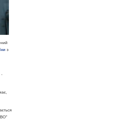
ений
їни
з
 -
має,
ається
СВО"