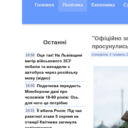
Головна
Політика
Економіка
С
"Офіційно з
Останні
просунулись
Оце так! На Львівщині
понеділок, 4 травень 2
16:58
матір військового ЗСУ
побили та висадили з
автобуса через російську
мову (відео)
Податкова передасть
16:40
Міноборони дані про
чоловіків 18-60 років: Ось
для чого це потрібно
Її вбила Росія: Під час
16:31
ракетної атаки 5 серпня на
станції Квітнева загинула
залізничниця