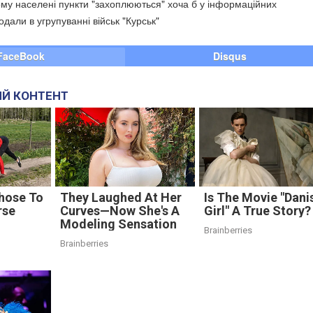
тому населені пункти "захоплюються" хоча б у інформаційних
одали в угрупуванні військ "Курськ"
FaceBook
Disqus
Й КОНТЕНТ
hose To
They Laughed At Her
Is The Movie "Dani
rse
Curves—Now She's A
Girl" A True Story?
Modeling Sensation
Brainberries
Brainberries