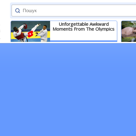
Unforgettable Awkward
Moments From The Olympics
Детальніше