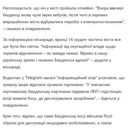
Наголошується, що ніч у місті пройшла спокійно. "Вчора ввечері
бердянці знову чули звуки вибухів, після чого в окремих
мікрорайонах міста відбувалися перебої з електропостачанням",
– сказано в повідомленні.
За інформацією міськради, вранці 14 грудня частина міста все
ще була без світла. "Інформації від окупаційної влади щодо
термінів відновлення – як завжди немає. Віримо в нашу
українську армію і чекаємо Бердянськ вдома!" – додали у
міськраді.
Водночас у Telegram-каналі "Інформаційний опір" розповіли, що
зухвалу акцію відплати провели партизани. "У тимчасово
окупованому Бердянську партизани підірвали ЛЕП і підстанцію,
котрі живили Косу, де дислокувалися загарбники", – йдеться у
повідомленні.
Крім того, відомо, що саме Бердянську косу військові Росії
обрали для дислокації нещодавно мобілізованих, а також