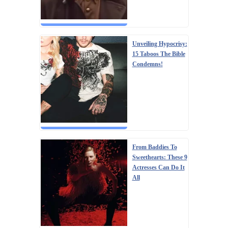
Unveiling Hypocrisy:
15 Taboos The Bible
Condemns!
From Baddies To
Sweethearts: These 9
Actresses Can Do It
All