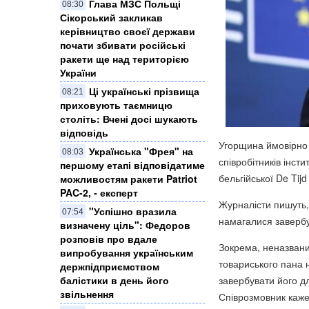
Глава МЗС Польщі
08:30
Сікорський закликав
керівництво своєї держави
почати збивати російські
ракети ще над територією
України
Ці українські прізвища
08:21
приховують таємницю
століть: Вчені досі шукають
відповідь
Угорщина ймовірно 
Українська "Фрея" на
08:03
співробітників інст
першому етапі відповідатиме
бельгійської De Tij
можливостям ракети Patriot
PAC-2, - експерт
Журналісти пишуть,
"Успішно вразила
07:54
намагалися завербув
визначену ціль": Федоров
розповів про вдале
Зокрема, неназвани
випробування українським
товариського пана н
держпідприємством
завербувати його дл
балістики в день його
звільнення
Співрозмовник каже,