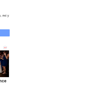
 які у
nce