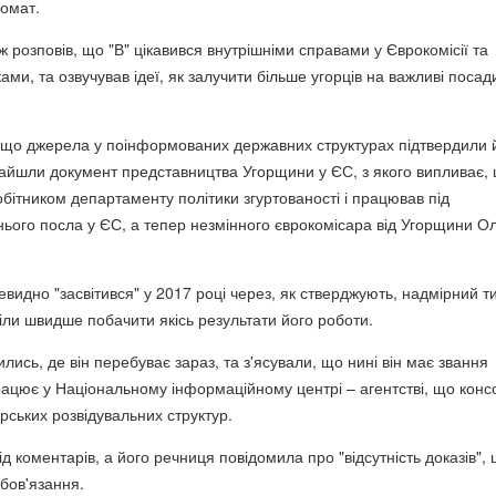
омат.
 розповів, що "В" цікавився внутрішніми справами у Єврокомісії та
ами, та озвучував ідеї, як залучити більше угорців на важливі посад
 що джерела у поінформованих державних структурах підтвердили 
найшли документ представництва Угорщини у ЄС, з якого випливає, 
обітником департаменту політики згуртованості і працював під
нього посла у ЄС, а тепер незмінного єврокомісара від Угорщини О
евидно "засвітився" у 2017 році через, як стверджують, надмірний ти
іли швидше побачити якісь результати його роботи.
лись, де він перебуває зараз, та з'ясували, що нині він має звання
рацює у Національному інформаційному центрі – агентстві, що конс
рських розвідувальних структур.
ід коментарів, а його речниця повідомила про "відсутність доказів",
обов'язання.