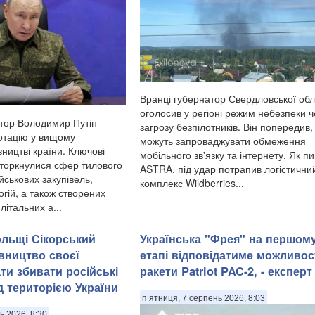
Вранці губернатор Свердловської обл
оголосив у регіоні режим небезпеки 
атор Володимир Путін
загрозу безпілотників. Він попередив
ротацію у вищому
можуть запроваджувати обмеження
вництві країни. Ключові
мобільного зв'язку та інтернету. Як п
 торкнулися сфер тилового
ASTRA, під удар потрапив логістични
йськових закупівель,
комплекс Wildberries...
гій, а також створених
літальних а...
льщі Сікорський
Українська "Фрея" на першом
івництво своєї
етапі відповідатиме можливо
ти збивати російські
ракети Patriot PAC-2, - експерт
д територією України
п’ятниця, 7 серпень 2026, 8:03
ь 2026, 8:30