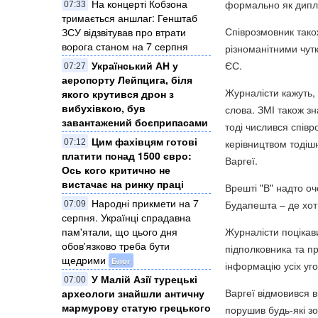
На концерті Кобзона
формально як дипл
07:33
тримається аншлаг: Генштаб
Співрозмовник також
ЗСУ відзвітував про втрати
ворога станом на 7 серпня
різноманітними чутк
ЄС.
Український АН у
07:27
аеропорту Лейпцига, біля
Журналісти кажуть,
якого крутився дрон з
вибухівкою, був
слова. ЗМІ також з
завантажений боєприпасами
тоді числився співр
Цим фахівцям готові
керівництвом тодіш
07:12
платити понад 1500 євро:
Варгеї.
Ось кого критично не
вистачає на ринку праці
Врешті "В" надто оч
Народні прикмети на 7
Будапешта – де хот
07:09
серпня. Українці спрадавна
Журналісти поцікави
пам'ятали, що цього дня
обов'язково треба бути
підполковника та п
щедрими
Блог
інформацію усіх уго
У Малій Азії турецькі
07:00
Варгеї відмовився в
археологи знайшли античну
мармурову статую грецького
порушив будь-які з