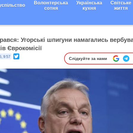
Волонтерська
Українська
Світське
успільство
сотня
кухня
життя
рався: Угорські шпигуни намагались вербув
ів Єврокомісії
Twitter
5, 9:57
Слідкуйте за нами