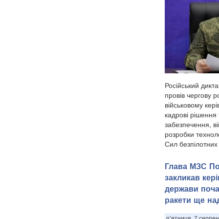
Російський дикт
провів чергову 
військовому кері
кадрові рішення
забезпечення, ві
розробки техноло
Сил безпілотних 
Глава МЗС По
закликав кер
держави поча
ракети ще на
п’ятниця, 7 серпен