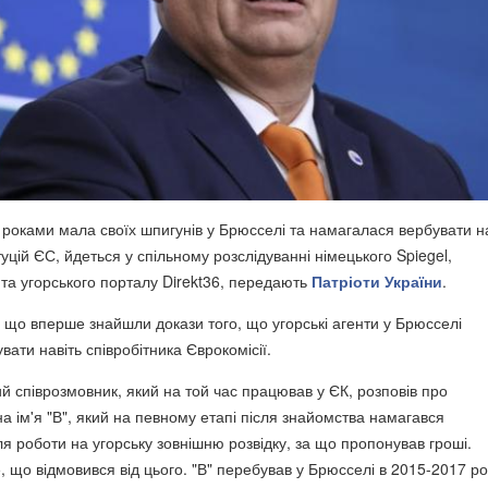
роками мала своїх шпигунів у Брюсселі та намагалася вербувати на
итуцій ЄС, йдеться у спільному розслідуванні німецького Spiegel,
d та угорського порталу Direkt36, передають
Патріоти України
.
 що вперше знайшли докази того, що угорські агенти у Брюсселі
ати навіть співробітника Єврокомісії.
й співрозмовник, який на той час працював у ЄК, розповів про
а ім'я "В", який на певному етапі після знайомства намагався
я роботи на угорську зовнішню розвідку, за що пропонував гроші.
 що відмовився від цього. "В" перебував у Брюсселі в 2015-2017 ро