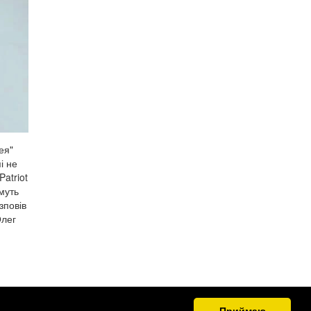
ея"
і не
atriot
муть
зповів
Олег