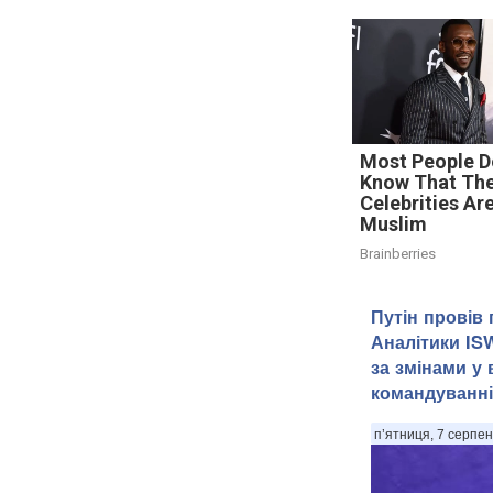
Most People D
Know That The
Celebrities Ar
Muslim
Brainberries
Путін провів
Аналітики IS
за змінами у
командуванні
п’ятниця, 7 серпен