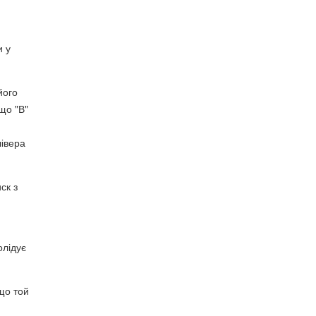
и у
його
що "В"
лівера
ск з
олідує
 що той