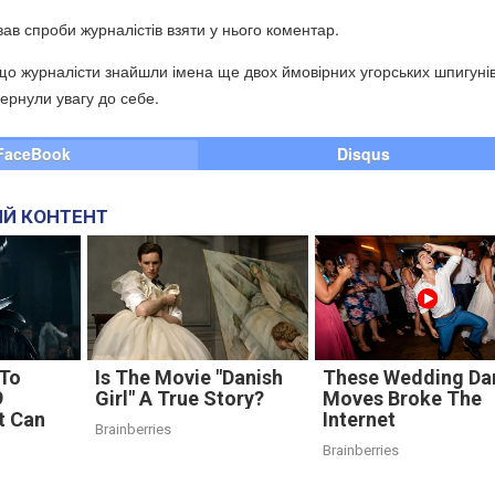
вав спроби журналістів взяти у нього коментар.
що журналісти знайшли імена ще двох ймовірних угорських шпигунів,
ернули увагу до себе.
FaceBook
Disqus
Й КОНТЕНТ
 To
Is The Movie "Danish
These Wedding Da
9
Girl" A True Story?
Moves Broke The
t Can
Internet
Brainberries
Brainberries