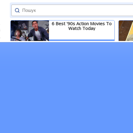
6 Best '90s Action Movies To
Watch Today
Детальніше