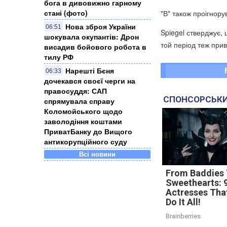
бога в дивовижно гарному
стані (фото)
"В" також проігнору
Нова зброя України
06:51
Spiegel стверджує, 
шокувала окупантів: Дрон
той період теж прив
висадив бойового робота в
тилу РФ
Нарешті Бєня
06:33
дочекався своєї черги на
правосуддя: САП
СПОНСОРСЬКИ
спрямувала справу
Коломойського щодо
заволодіння коштами
ПриватБанку до Вищого
антикорупційного суду
Всі новини
From Baddies
Sweethearts: 
Actresses Tha
Do It All!
Brainberries