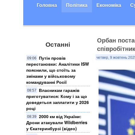
Головна
Політика
Економіка
С
Орбан поста
Останні
співробітник
Путін провів
четвер, 9 жовтень 202
09:06
перестановки: Аналітики ISW
пояснили, що стоїть за
змінами у військовому
командуванні Росії
Власникам гаражів
08:57
приготуватися: Кому і за що
доведеться заплатити у 2026
році
2000 км від України:
08:39
Дрони атакували Wildberries
у Єкатеринбурзі (відео)