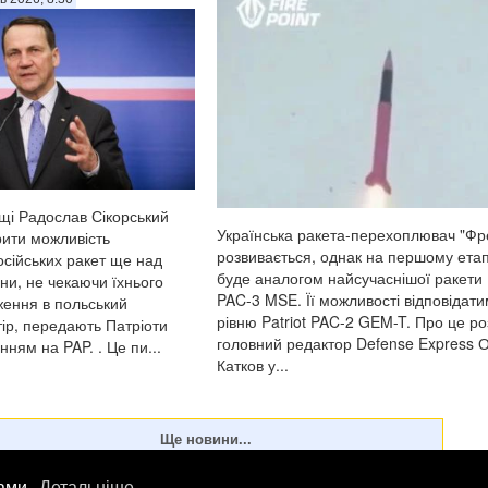
і Радослав Сікорський
Українська ракета-перехоплювач "Фр
рити можливість
розвивається, однак на першому етап
сійських ракет ще над
буде аналогом найсучаснішої ракети P
ни, не чекаючи їхнього
PAC-3 MSE. Її можливості відповідати
ення в польський
рівню Patriot PAC-2 GEM-T. Про це ро
тір, передають Патріоти
головний редактор Defense Express 
нням на PAP. . Це пи...
Катков у...
лами.
Детальніше