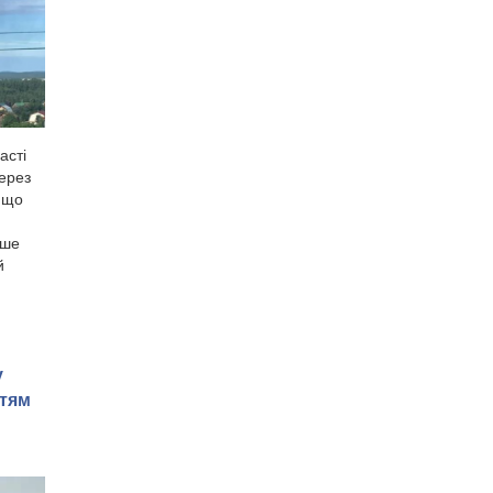
асті
через
, що
ише
й
у
стям