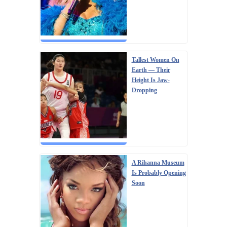
Tallest Women On
Earth — Their
Height Is Jaw-
Dropping
A Rihanna Museum
Is Probably Opening
Soon