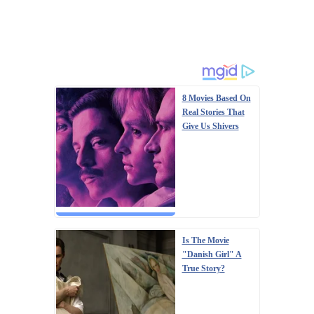
8 Movies Based On
Real Stories That
Give Us Shivers
Is The Movie
"Danish Girl" A
True Story?