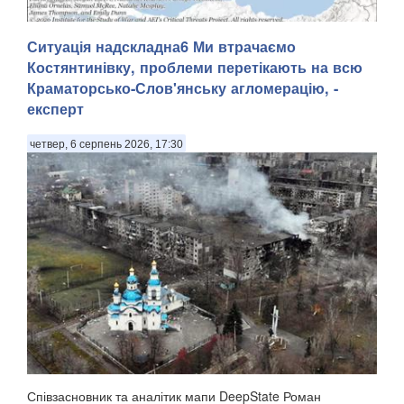
Ситуація надскладна6 Ми втрачаємо
Костянтинівку, проблеми перетікають на всю
Краматорсько-Слов'янську агломерацію, -
експерт
Розпочато розслідування за фактом розстрілу окупантами
військовополоненого у Волноваському районі, передають
четвер, 6 серпень 2026, 17:30
Патріоти України з посиланням на пресслужбу Донецької
обласної прокуратури. . Зазначається, що 22 липня 2026
року ворог атакував позиції ЗСУ ...
Співзасновник та аналітик мапи DeepState Роман