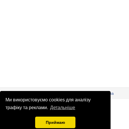
© Патріоти України 2026
Правова інформація
Реклама
Ми використовуємо cookies для аналізу
info
@
patrioty.org.ua
трафіку та реклами.
Детальніше
Приймаю