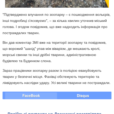
"Підтверджено влучання по зоопарку – є пошкодження вольєрів,
інші подробиці з’ясовуємо", – за кілька хвилин уточнив міський
голова. І згодом повідомив, що вже надходить інформація про
постраждалих тварин.
Він дав коментар ЗМІ вже на території зоопарку та повідомив,
що ворожий "шахід" упав між віварієм, де мешкають кролі,
морські свинки та інші дрібні тварини, адміністративною
будівлею та Будинком слона.
Зараз працівники зоопарку разом із поліцією евакуйовують
тварин у безпечні місця. Фахівці обстежують територію та
ліквідовують наслідки удару. Усі великі тварини не постраждали.
FaceBook
Disqus
Російські окупанти на Доенччині розстріляли