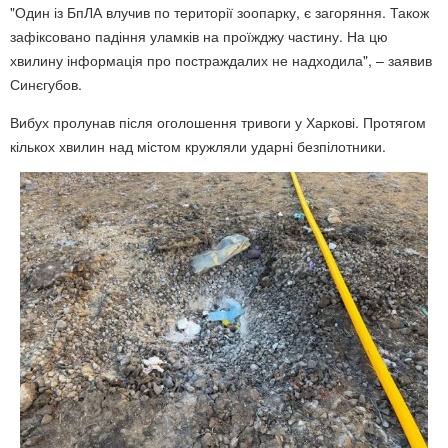
"Один із БпЛА влучив по території зоопарку, є загоряння. Також
зафіксовано падіння уламків на проїжджу частину. На цю
хвилину інформація про постраждалих не надходила", – заявив
Синєгубов.
Вибух пролунав після оголошення тривоги у Харкові. Протягом
кількох хвилин над містом кружляли ударні безпілотники.