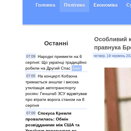
Головна
Політика
Економіка
С
Особливий к
Останні
правнука Бр
Народні прикмети на 6
четвер, 18 червень 20
07:09
серпня: Що українці традиційно
робили на Другий Спас
Блог
На концерті Кобзона
07:05
тримається аншлаг і висока
утилізація автотранспорту
росіян: Генштаб ЗСУ відзвітував
про втрати ворога станом на 6
серпня
Спокуса Кремля
07:00
провалилась: Обмін
розвідданими між США та
Україною повернувся до