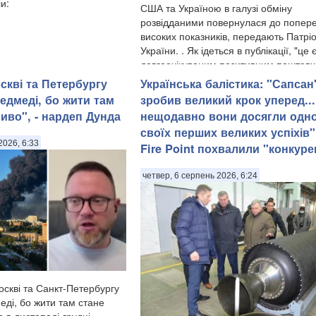
и:
США та Україною в галузі обміну
розвідданими повернулася до попере
високих показників, передають Патрі
України. . Як ідеться в публікації, "це 
довгоочікуваним позитивним поштовх
критично важливий ...
оскві та Петербургу
​Українська балістика: "Сапсан
едмеді, бо жити там
зробив великий крок уперед...
иво", - нардеп Дунда
нещодавно вони досягли одно
своїх перших великих успіхів",
2026, 6:33
Fire Point похвалили "конкуре
четвер, 6 серпень 2026, 6:24
оскві та Санкт-Петербургу
еді, бо жити там стане
 в листопаді-грудні