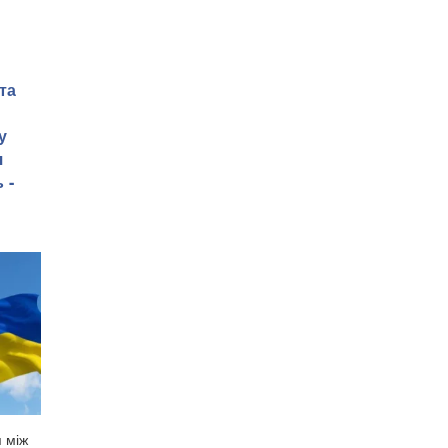
та
у
я
 -
я між