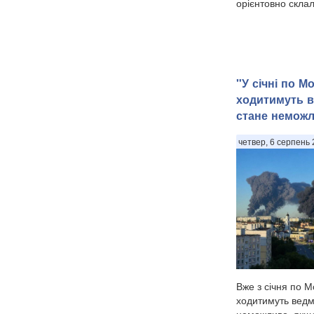
орієнтовно склал
"У січні по М
ходитимуть в
стане неможл
четвер, 6 серпень 
Вже з січня по М
ходитимуть ведм
неможливо, якщо