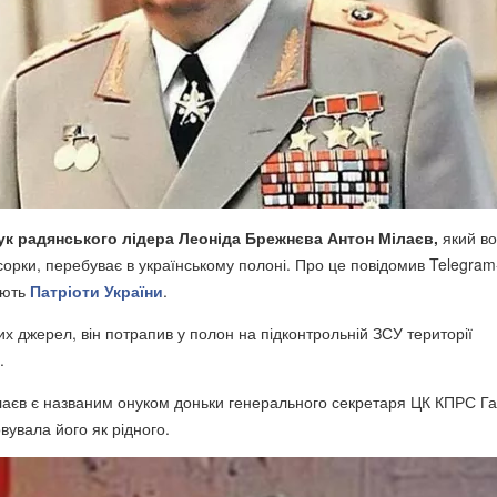
к радянського лідера Леоніда Брежнєва Антон Мілаєв,
який в
сорки, перебуває в українському полоні. Про це повідомив Telegram
ають
Патріоти України
.
х джерел, він потрапив у полон на підконтрольній ЗСУ території
.
лаєв є названим онуком доньки генерального секретаря ЦК КПРС Г
вувала його як рідного.