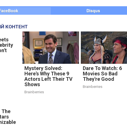
FaceBook
Disqus
Й КОНТЕНТ
ets
lebrity
n't
Mystery Solved:
Dare To Watch: 6
Here's Why These 9
Movies So Bad
Actors Left Their TV
They're Good
Shows
Brainberries
Brainberries
, The
tars
nizable