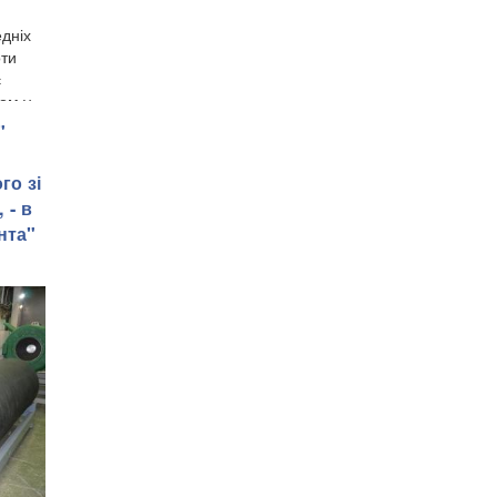
дніх
оти
є
ом у
"
го зі
 - в
нта"