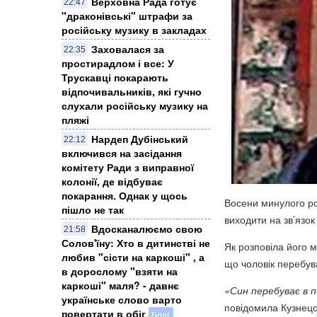
Верховна Рада готує
22:47
"драконівські" штрафи за
російську музику в закладах
Заховалася за
22:35
простирадлом і все: У
Трускавці покарають
відпочивальників, які гучно
слухали російську музику на
пляжі
Нардеп Дубінський
22:12
включився на засідання
комітету Ради з виправної
колонії, де відбуває
покарання. Однак у щось
Восени минулого ро
пішло не так
виходити на зв’язок
Вдосканалюємо свою
21:58
Солов'їну: Хто в дитинстві не
Як розповіла його м
любив "сісти на каркоші" , а
що чоловік перебува
в дорослому "взяти на
каркоші" маля? - давнє
«Син перебуває в п
українське слово варто
повідомила Кузнецо
повертати в обіг
Блог