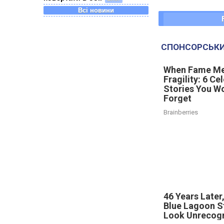
Всі новини
СПОНСОРСЬКИ
When Fame Me
Fragility: 6 Ce
Stories You Wo
Forget
Brainberries
46 Years Later
Blue Lagoon S
Look Unrecog