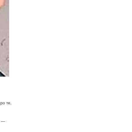
ро те,
, —