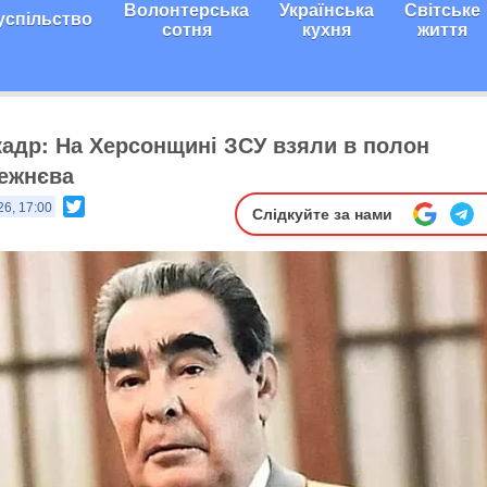
Волонтерська
Українська
Світське
успільство
сотня
кухня
життя
адр: На Херсонщині ЗСУ взяли в полон
ежнєва
Twitter
26, 17:00
Слідкуйте за нами