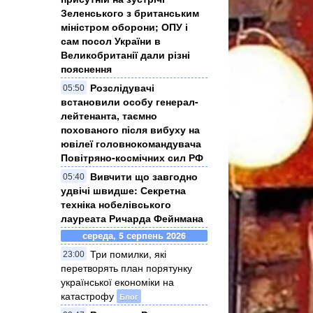
Зеленського з британським
міністром оборони; ОПУ і
сам посол України в
Великобританії дали різні
пояснення
Розслідувачі
05:50
встановили особу генерал-
лейтенанта, таємно
похованого після вибуху на
ювілеї головнокомандувача
Повітряно-космічних сил РФ
Вивчити що завгодно
05:40
удвічі швидше: Секретна
техніка нобелівського
лауреата Ричарда Фейнмана
середа, 5 серпень 2026
Три помилки, які
23:00
перетворять план порятунку
української економіки на
катастрофу
Блог