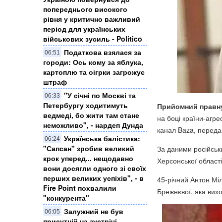
попереднього високого
рівня у критично важливий
період для українських
військових зусиль - Politico
Податкова взялася за
06:51
городи: Ось кому за яблука,
картоплю та оігрки загрожує
штраф
"У січні по Москві та
06:33
Петербургу ходитимуть
Прийомний правну
ведмеді, бо жити там стане
на боці країни-агре
неможливо", - нардеп Дунда
канал Baza, перед
​Українська балістика:
06:24
"Сапсан" зробив великий
За даними російськи
крок уперед... нещодавно
Херсонської області
вони досягли одного зі своїх
перших великих успіхів", - в
45-річний Антон Мі
Fire Point похвалили
Брежнєвої, яка вихо
"конкурента"
Залужний не був
06:05
присутній на зустрічі