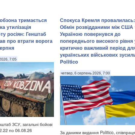
Кобзона тримається
Спокуса Кремля провалилась:
ка утилізація
Обмін розвідданими між США 
ту росіян: Генштаб
Україною повернувся до
вав про втрати ворога
попереднього високого рівня 
серпня
критично важливий період дл
українських військових зусиль
2026, 7:05
Politico
четвер, 6 серпень 2026, 7:00
нштаб ЗСУ, загальні бойові
2.22 по 06.08.26
За даними видання Politico, співпрац