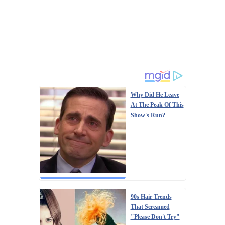
Why Did He Leave
At The Peak Of This
Show's Run?
90s Hair Trends
That Screamed
"Please Don't Try"