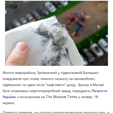
Жителі мікрорайону Залізничний у підмосковній Балашисі
повідомили про появу темного нальоту на автомобілях,
підвіконнях та одязі після "нафтового" дощу. Зранку в Москві
було атаковано нафтопереробний завод, передають
Патріоти
України
з посиланням на The Moscow Times у четвер, 18
червня.
Очевидці заявили, що опади супроводжувалися запахом гару, а