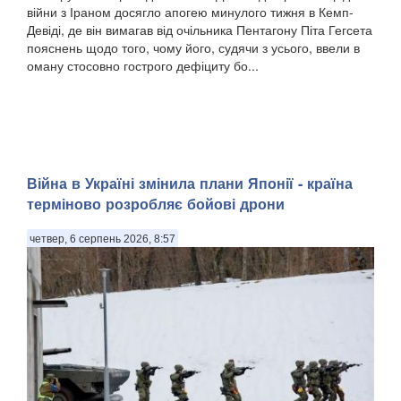
війни з Іраном досягло апогею минулого тижня в Кемп-
Девіді, де він вимагав від очільника Пентагону Піта Гегсета
пояснень щодо того, чому його, судячи з усього, ввели в
оману стосовно гострого дефіциту бо...
Війна в Україні змінила плани Японії - країна
терміново розробляє бойові дрони
четвер, 6 серпень 2026, 8:57