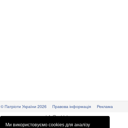
© Патріоти України 2026
Правова інформація
Реклама
info
@
patrioty.org.ua
Ми використовуємо cookies для аналізу