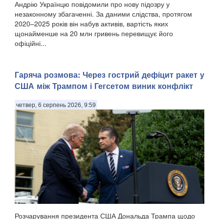
Андрію Українцю повідомили про нову підозру у
незаконному збагаченні. За даними слідства, протягом
2020–2025 років він набув активів, вартість яких
щонайменше на 20 млн гривень перевищує його
офіційні...
Гаряча розмова: Через гострий дефіцит ракет у
США між Трампом і Гегсетом виник конфлікт
четвер, 6 серпень 2026, 9:59
Розчарування президента США Дональда Трампа щодо