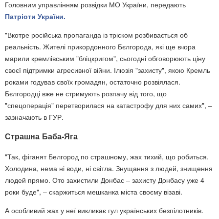
Головним управлінням розвідки МО України, передають
Патріоти України.
"Вкотре російська пропаганда із тріском розбивається об
реальність. Жителі прикордонного Бєлгорода, які ще вчора
марили кремлівським "бліцкригом", сьогодні обговорюють ціну
своєї підтримки агресивної війни. Ілюзія "захисту", якою Кремль
роками годував своїх громадян, остаточно розвіялася.
Бєлгородці вже не стримують розпачу від того, що
"спецоперація" перетворилася на катастрофу для них самих", –
зазначають в ГУР.
Страшна Баба-Яга
"Так, фіганят Белгород по страшному, жах тихий, що робиться.
Холодина, нема ні води, ні світла. Знущання з людей, знищення
людей прямо. Ото захистили Донбас – захисту Донбасу уже 4
роки буде", – скаржиться мешканка міста своєму візаві.
А особливий жах у неї викликає гул українських безпілотників.