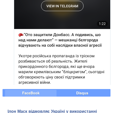
FaceBook
Disqus
Ілон Маск відмовляє Україні у використанні