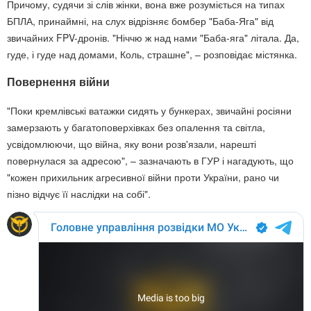
Причому, судячи зі слів жінки, вона вже розуміється на типах
БПЛА, принаймні, на слух відрізняє бомбер "Баба-Яга" від
звичайних FPV-дронів. "Ніччю ж над нами "Баба-яга" літала. Да,
гуде, і гуде над домами, Коль, страшне", – розповідає містянка.
Повернення війни
"Поки кремлівські ватажки сидять у бункерах, звичайні росіяни
замерзають у багатоповерхівках без опалення та світла,
усвідомлюючи, що війна, яку вони розв'язали, нарешті
повернулася за адресою", – зазначають в ГУР і нагадують, що
"кожен прихильник агресивної війни проти України, рано чи
пізно відчує її наслідки на собі".