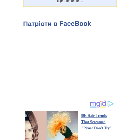
Патріоти в FaceBook
90s Hair Trends
That Screamed
"Please Don't Try"