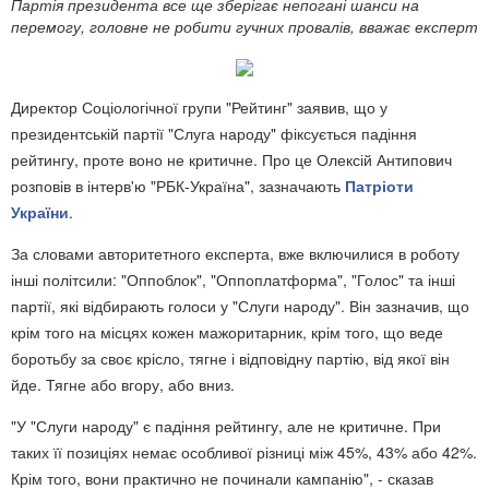
Партія президента все ще зберігає непогані шанси на
перемогу, головне не робити гучних провалів, вважає експерт
Директор Соціологічної групи "Рейтинг" заявив, що у
президентській партії "Слуга народу" фіксується падіння
рейтингу, проте воно не критичне. Про це Олексій Антипович
розповів в інтерв'ю "РБК-Україна", зазначають
Патріоти
України
.
За словами авторитетного експерта, вже включилися в роботу
інші політсили: "Оппоблок", "Оппоплатформа", "Голос" та інші
партії, які відбирають голоси у "Слуги народу". Він зазначив, що
крім того на місцях кожен мажоритарник, крім того, що веде
боротьбу за своє крісло, тягне і відповідну партію, від якої він
йде. Тягне або вгору, або вниз.
"У "Слуги народу" є падіння рейтингу, але не критичне. При
таких її позиціях немає особливої різниці між 45%, 43% або 42%.
Крім того, вони практично не починали кампанію", - сказав