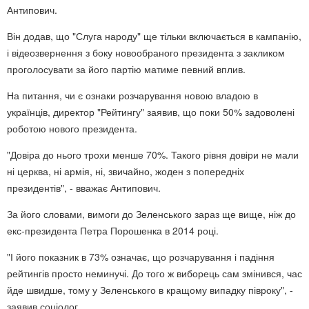
Антипович.
Він додав, що "Слуга народу" ще тільки включається в кампанію,
і відеозвернення з боку новообраного президента з закликом
проголосувати за його партію матиме певний вплив.
На питання, чи є ознаки розчарування новою владою в
українців, директор "Рейтингу" заявив, що поки 50% задоволені
роботою нового президента.
"Довіра до нього трохи менше 70%. Такого рівня довіри не мали
ні церква, ні армія, ні, звичайно, жоден з попередніх
президентів", - вважає Антипович.
За його словами, вимоги до Зеленського зараз ще вище, ніж до
екс-президента Петра Порошенка в 2014 році.
"І його показник в 73% означає, що розчарування і падіння
рейтингів просто неминучі. До того ж виборець сам змінився, час
йде швидше, тому у Зеленського в кращому випадку півроку", -
заявив соціолог.