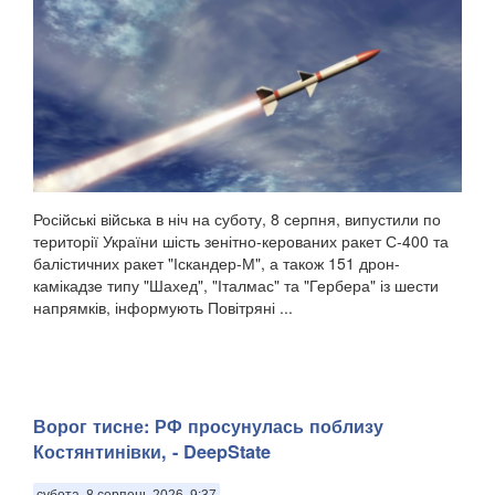
Російські війська в ніч на суботу, 8 серпня, випустили по
території України шість зенітно-керованих ракет С-400 та
балістичних ракет "Іскандер-М", а також 151 дрон-
камікадзе типу "Шахед", "Італмас" та "Гербера" із шести
напрямків, інформують Повітряні ...
Ворог тисне: РФ просунулась поблизу
Костянтинівки, - DeepState
субота, 8 серпень 2026, 9:37