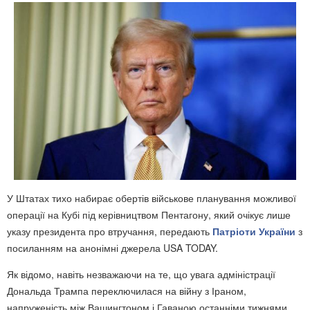
У Штатах тихо набирає обертів військове планування можливої
операції на Кубі під керівництвом Пентагону, який очікує лише
указу президента про втручання, передають
Патріоти України
з
посиланням на анонімні джерела USA TODAY.
Як відомо, навіть незважаючи на те, що увага адміністрації
Дональда Трампа переключилася на війну з Іраном,
напруженість між Вашингтоном і Гаваною останніми тижнями