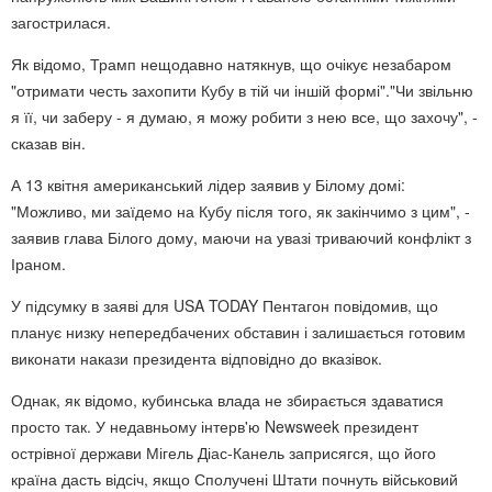
загострилася.
Як відомо, Трамп нещодавно натякнув, що очікує незабаром
"отримати честь захопити Кубу в тій чи іншій формі"."Чи звільню
я її, чи заберу - я думаю, я можу робити з нею все, що захочу", -
сказав він.
А 13 квітня американський лідер заявив у Білому домі:
"Можливо, ми заїдемо на Кубу після того, як закінчимо з цим", -
заявив глава Білого дому, маючи на увазі триваючий конфлікт з
Іраном.
У підсумку в заяві для USA TODAY Пентагон повідомив, що
планує низку непередбачених обставин і залишається готовим
виконати накази президента відповідно до вказівок.
Однак, як відомо, кубинська влада не збирається здаватися
просто так. У недавньому інтерв'ю Newsweek президент
острівної держави Мігель Діас-Канель заприсягся, що його
країна дасть відсіч, якщо Сполучені Штати почнуть військовий