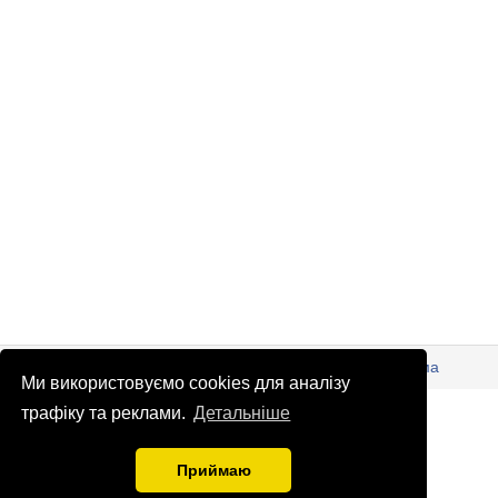
© Патріоти України 2026
Правова інформація
Реклама
Ми використовуємо cookies для аналізу
info
@
patrioty.org.ua
трафіку та реклами.
Детальніше
Приймаю