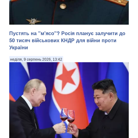
Пустять на "м'ясо"? Росія планує залучити до
50 тисяч військових КНДР для війни проти
України
неділя, 9 серпень 2026, 13:42
У Донецькій області українська армія ліквідувала
російського офіцера, полковника ЗС РФ Сергія Хвалова.
Ворожий військовий раніше двічі служив у Сирії, сприяючи
диктаторському режиму Башара Асада, передають
Патріоти України. Про це повідомив військовосл...