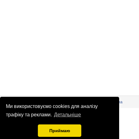
© Патріоти України 2026
Правова інформація
Реклама
Ми використовуємо cookies для аналізу
info
@
patrioty.org.ua
трафіку та реклами.
Детальніше
Приймаю