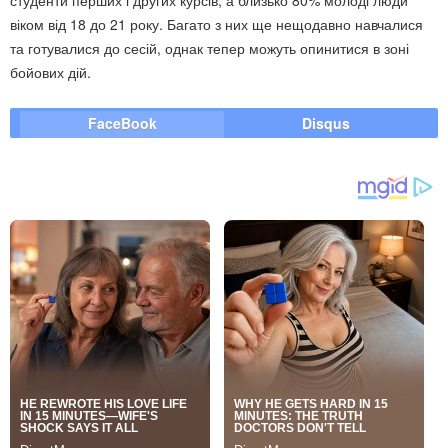
студенти перших і других курсів, а близько 80% молоді люди
віком від 18 до 21 року. Багато з них ще нещодавно навчалися
та готувалися до сесій, однак тепер можуть опинитися в зоні
бойових дій.
FaceBook
Disqus