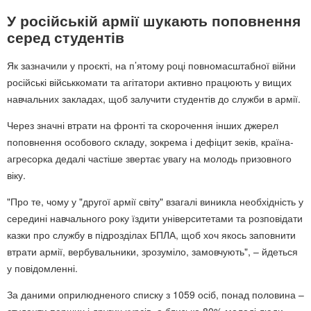
У російській армії шукають поповнення
серед студентів
Як зазначили у проєкті, на п’ятому році повномасштабної війни
російські військкомати та агітатори активно працюють у вищих
навчальних закладах, щоб залучити студентів до служби в армії.
Через значні втрати на фронті та скорочення інших джерел
поповнення особового складу, зокрема і дефіцит зеків, країна-
агресорка дедалі частіше звертає увагу на молодь призовного
віку.
"Про те, чому у "другої армії світу" взагалі виникла необхідність у
середині навчального року їздити університетами та розповідати
казки про службу в підрозділах БПЛА, щоб хоч якось заповнити
втрати армії, вербувальники, зрозуміло, замовчують", – йдеться
у повідомленні.
За даними оприлюдненого списку з 1059 осіб, понад половина –