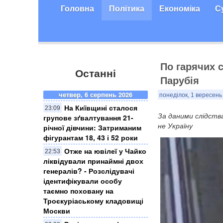
Головна
Політика
Економіка
С
По гарячих 
Останні
Парубія
четвер, 6 серпень 2026
понеділок, 1 вересень
На Київщині сталося
23:09
За даними слідств
групове зґвалтування 21-
не Україну
річної дівчини: Затриманим
фігурантам 18, 43 і 52 роки
Отже на ювілеї у Чайко
22:53
ліквідували принаймні двох
генералів? - Розслідувачі
ідентифікували особу
таємно поховану на
Троєкуріаському кладовищі
Москви