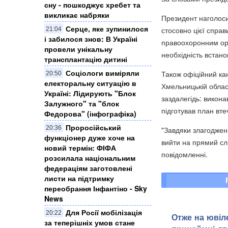
сну - пошкоджує хребет та
викликає набряки
Президент наголоси
Серце, яке зупинилося
стосовно цієї справ
21:04
і забилося знов: В Україні
правоохоронним ор
провели унікальну
необхідність встанов
трансплантацію дитині
Соціологи виміряли
Також офіційний ка
20:50
електоральну ситуацію в
Хмельницькій облас
Україні: ​Лідирують "Блок
заздалегідь: викон
Залужного" та "блок
підготував план втеч
Федорова" (інфографіка)
Проросійський
20:36
"Завдяки злагоджен
функціонер дуже хоче на
вийти на прямий слі
новий термін: ФІФА
повідомленні.
розсилала національним
федераціям заготовлені
листи на підтримку
переобрання Інфантіно - Sky
News
Для Росії мобілізація
20:22
Отже на ювіле
за теперішніх умов стане