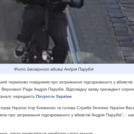
Фото ймовірного вбивці Андрія Парубія
ий терміново повідомив про затримання підозрюваного у вбивстві
 Верховної Ради Андрія Парубія. Відповідну заяву президент опри
каналі, передають
Патріоти України
 справ України Ігор Клименко та голова Служби безпеки України Вас
ли про затримання підозрюваного у вбивстві Андрія Парубія", - на
та, зараз проводяться необхідні слідчі заходи.