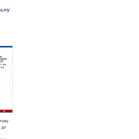
льну
отову
 до
ані