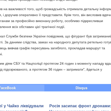
в на важливості того, щоб громадськість отримала детальну інфор
и, і доручив оперативно її представити. Крім того, він висловив вдячн
ганам за професійно виконану роботу, особливо підкресливши
лення всіх обставин цієї трагічної події.
нал Служби безпеки України повідомив, що фігурант був затримани
ті. За даними слідства, замах на народного депутата ретельно готу
авець вивчав графік пересувань загиблого, прокладав маршрут та
і.
им діям СБУ та Нацполіції протягом 24 годин з моменту нападу вд
д підозрюваного, а протягом 36 годин – затримати", йдеться у
FaceBook
Disqus
ї у Чайко ліквідували
Росія засипає фронт дронами