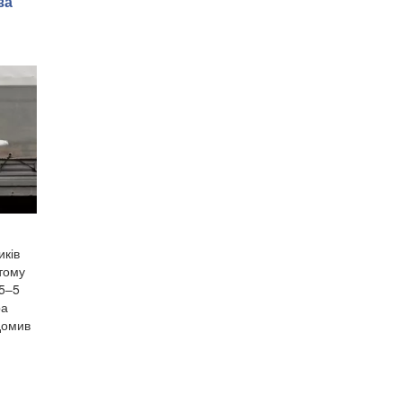
за
иків
 тому
,5–5
ра
домив