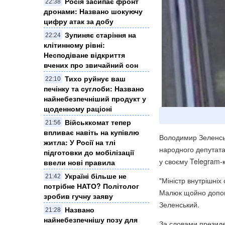
Росія засипає фронт
22:38
дронами: Названо шокуючу
цифру атак за добу
Зупиняє старіння на
22:24
клітинному рівні:
Несподіване відкриття
вчених про звичайний сон
Тихо руйнує ваш
22:10
печінку та суглоби: Названо
найнебезпечніший продукт у
щоденному раціоні
Військкомат тепер
21:56
впливає навіть на купівлю
Володимир Зеленськ
житла: У Росії на тлі
народного депутата
підготовки до мобілізації
у своєму Telegram-
ввели нові правила
Україні більше не
21:42
"Міністр внутрішніх
потрібне НАТО? Політолог
Малюк щойно допові
зробив гучну заяву
Зеленський.
Названо
21:28
найнебезпечнішу позу для
За словами президен