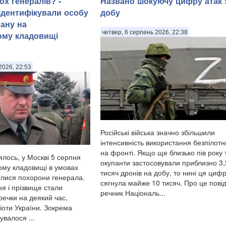
ох генералів? -
Названо шокуючу цифру атак 
 ідентифікували особу
добу
ану на
четвер, 6 серпень 2026, 22:38
ому кладовищі
2026, 22:53
Російські війська значно збільшили
інтенсивність використання безпілотн
на фронті. Якщо ще близько пів року
ялось, у Москві 5 серпня
окупанти застосовували приблизно 3
ому кладовищі в умовах
тисяч дронів на добу, то нині ця циф
булися похорони генерала.
сягнула майже 10 тисяч. Про це пові
я і прізвище стали
речник Національ...
ечки на деякий час,
іоти України. Зокрема
сувалося ...