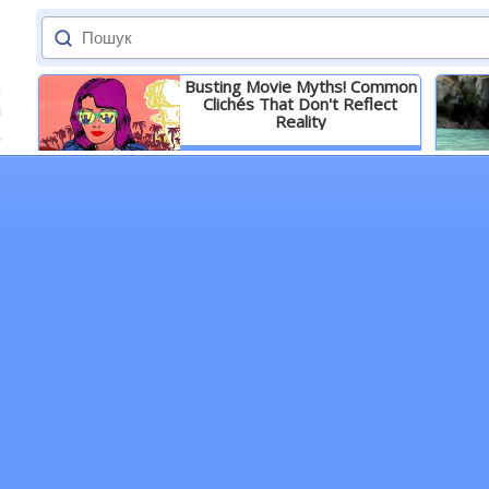
Busting Movie Myths! Common
Clichés That Don't Reflect
Reality
Детальніше