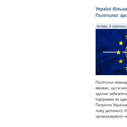
Україні біль
Політолог зр
четвер, 6 серпень 
Політолог-міжна
вважає, що в ни
здатне забезпечи
підтримки як єди
Патріоти України
тому допомогу У
організовувати че