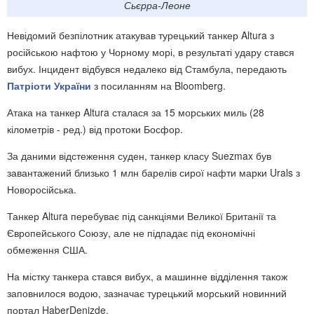
Сьєрра-Леоне
Невідомий безпілотник атакував турецький танкер Altura з
російською нафтою у Чорному морі, в результаті удару стався
вибух. Інцидент відбувся недалеко від Стамбула, передають
Патріоти України
з посиланням на Bloomberg.
Атака на танкер Altura сталася за 15 морських миль (28
кілометрів - ред.) від протоки Босфор.
За даними відстеження суден, танкер класу Suezmax був
завантажений близько 1 млн барелів сирої нафти марки Urals з
Новоросійська.
Танкер Altura перебуває під санкціями Великої Британії та
Європейського Союзу, але не підпадає під економічні
обмеження США.
На містку танкера стався вибух, а машинне відділення також
заповнилося водою, зазначає турецький морський новинний
портал HaberDenizde,