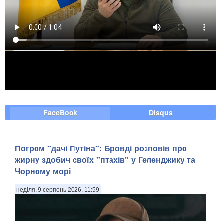
FaceBook
Disqus
Погром "дачі Путіна": Бровді розповів про
жирну здобич своїх "птахів" у Геленджику та
Чорному морі
неділя, 9 серпень 2026, 11:59