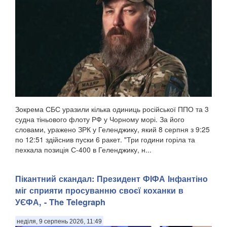
Зокрема СБС уразили кілька одиниць російської ППО та 3
судна тіньового флоту РФ у Чорному морі. За його
словами, уражено ЗРК у Геленджику, який 8 серпня з 9:25
по 12:51 здійснив пуски 6 ракет. "Три години горіла та
пехкала позиція С-400 в Геленджику, н...
Пікантний скандал: Президент ФІФА Інфантіно
міг сприяти просуванню своєї коханки в
УЄФА, - The Telegraph
неділя, 9 серпень 2026, 11:49