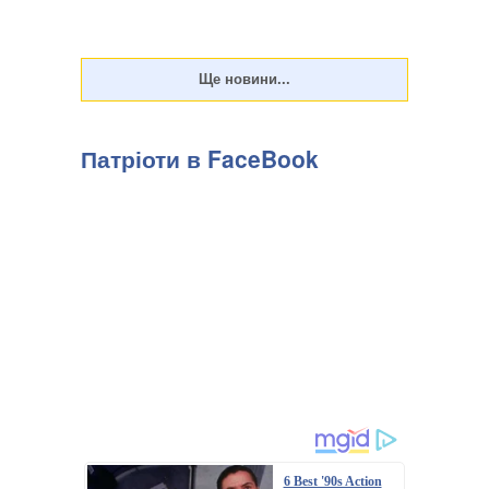
Патріоти в FaceBook
6 Best '90s Action