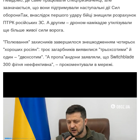
зазначається, що вони підтримували наступальні дії Сил
оборониТак, внаслідок першого удару бійці знищили розрахунок
ПТРК російських ЗС. А другим – дроном-камікадзе утилізували
ще більше живої сили ворога.
"Полювання" захисників завершилося знешкодженням чотирьох
"хороших росіян": троє загарбників виявилися "трьохсотими" й
один – "двохсотим". "А пропа*андони заявляли, що Switchblade
300 фігня неефективна", – прокоментували в мережі.