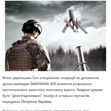
Воїни українських Сил спеціальних операцій за допомогою
дрона-камікадзе Switchblade 300 рознесли розрахунок
протитанкового ракетного комплексу ворога. Завдяки ударам
було "демілітаризовано" техніку й чотирьох окупантів,
передають
Патріоти України.
Невідомо, де саме працювали спецпризначенці, але