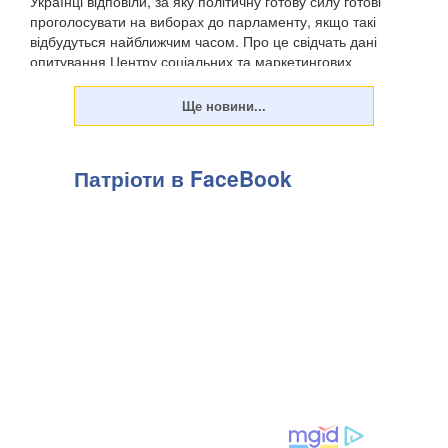
Українці відповіли, за яку політичну готову силу готові
проголосувати на виборах до парламенту, якщо такі
відбудуться найближчим часом. Про це свідчать дані
опитування Центру соціальних та маркетингових
досліджень "СОЦИС", передають Патріоти України. Т...
Патріоти в FaceBook