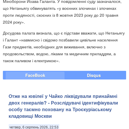
Міноборони Йоава Галанта. У повідомленні суду зазначалося,
що Нетаньягу обвинуватять «у воєнних злочинах і злочинах
проти людяності, скоєних із 8 жовтня 2023 року до 20 травня
2024 року».
Досудова палата визнала, що є підстави вважати, що Нетаньягу
і Галант «навмисно і свідомо позбавили цивільне населення
Гази предметів, необхідних для виживання, включно з
продовольством, водою, ліками та медичним приладдям, а
також паливом і електрикою».
FaceBook
Disqus
Отже на ювілеї у Чайко ліквідували принаймні
двох генералів? - Розслідувачі ідентифікували
особу таємно поховану на Троєкуріаському
кладовищі Москви
четвер, 6 серпень 2026, 22:53