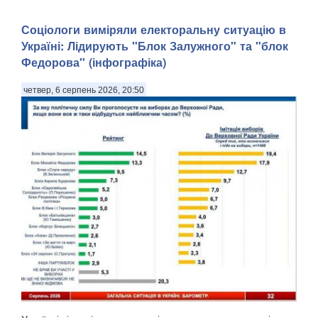
Соціологи виміряли електоральну ситуацію в
Україні: ​Лідирують "Блок Залужного" та "блок
Федорова" (інфографіка)
четвер, 6 серпень 2026, 20:50