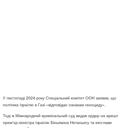
У листопаді 2024 року Спеціальний комітет ООН заявив, що
політика Ізраїлю в Газі «відповідає ознакам геноциду».
Тоді ж Міжнародний кримінальний суд видав ордер на арешт
прем'єр-міністра Ізраїлю Біньяміна Нетаньягу та ексглави