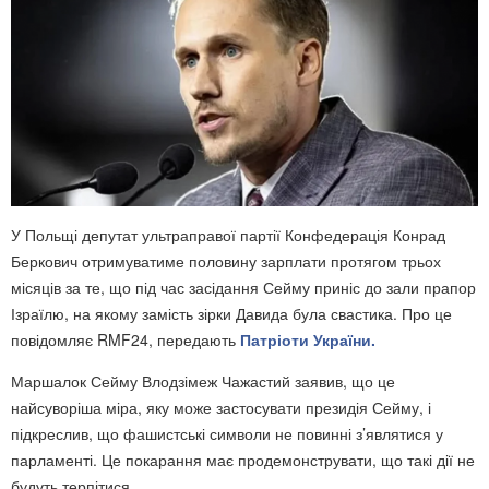
У Польщі депутат ультраправої партії Конфедерація Конрад
Беркович отримуватиме половину зарплати протягом трьох
місяців за те, що під час засідання Сейму приніс до зали прапор
Ізраїлю, на якому замість зірки Давида була свастика. Про це
повідомляє RMF24, передають
Патріоти України.
Маршалок Сейму Влодзімеж Чажастий заявив, що це
найсуворіша міра, яку може застосувати президія Сейму, і
підкреслив, що фашистські символи не повинні з’являтися у
парламенті. Це покарання має продемонструвати, що такі дії не
будуть терпітися.