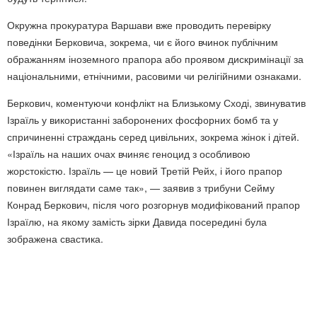
Окружна прокуратура Варшави вже проводить перевірку
поведінки Берковича, зокрема, чи є його вчинок публічним
ображанням іноземного прапора або проявом дискримінації за
національними, етнічними, расовими чи релігійними ознаками.
Беркович, коментуючи конфлікт на Близькому Сході, звинуватив
Ізраїль у використанні заборонених фосфорних бомб та у
спричиненні страждань серед цивільних, зокрема жінок і дітей.
«Ізраїль на наших очах вчиняє геноцид з особливою
жорстокістю. Ізраїль — це новий Третій Рейх, і його прапор
повинен виглядати саме так», — заявив з трибуни Сейму
Конрад Беркович, після чого розгорнув модифікований прапор
Ізраїлю, на якому замість зірки Давида посередині була
зображена свастика.