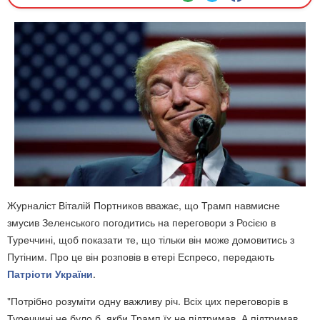
Журналіст Віталій Портников вважає, що Трамп навмисне
змусив Зеленського погодитись на переговори з Росією в
Туреччині, щоб показати те, що тільки він може домовитись з
Путіним. Про це він розповів в етері Еспресо, передають
Патріоти України
.
"Потрібно розуміти одну важливу річ. Всіх цих переговорів в
Туреччині не було б, якби Трамп їх не підтримав. А підтримав