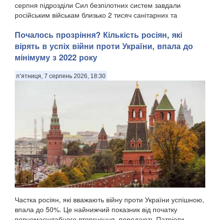
серпня підрозділи Сил безпілотних систем завдали
російським військам близько 2 тисяч санітарних та
безповоротних втрат, а також уразили понад 11...
Почалось прозріння? Кількість росіян, які
вірять в успіх війни проти України, впала до
мінімуму з 2022 року
п’ятниця, 7 серпень 2026, 18:30
Частка росіян, які вважають війну проти України успішною,
впала до 50%. Це найнижчий показник від початку
повномасштабного вторгнення, передають Патріоти