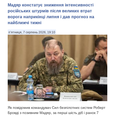
Арктика — перспективний регіон для морської навігації та
Мадяр констатує зниження інтенсивності
видобутку природних ресурсів. Територія Північного
російських штурмів після великих втрат
Льодовитого океану, яка донедавна була вкрита товстими
шарами криги й залишалася важкодоступною для
ворога наприкінці липня і дав прогноз на
судноплавства, за прогнозами кліматичних мод...
найближчі тижні
п’ятниця, 7 серпень 2026, 19:10
Як повідомив командувач Сил безпілотних систем Роберт
Бровді з позивним Мадяр, за перші шість діб і ранок 7