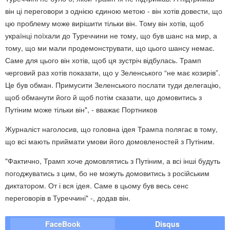
він ці переговори з однією єдиною метою - він хотів довести, що
цю проблему може вирішити тільки він. Тому він хотів, щоб
українці поїхали до Туреччини не тому, що був шанс на мир, а
тому, що ми мали продемонструвати, що цього шансу немає.
Саме для цього він хотів, щоб ця зустріч відбулась. Трамп
черговий раз хотів показати, що у Зеленського “не має козирів”.
Це був обман. Примусити Зеленського послати туди делегацію,
щоб обманути його й щоб потім сказати, що домовитись з
Путіним може тільки він", - вважає Портников
Журналіст наголосив, що головна ідея Трампа полягає в тому,
що всі мають приймати умови його домовленостей з Путіним.
"Фактично, Трамп хоче домовлятись з Путіним, а всі інші будуть
погоджуватись з цим, бо не можуть домовитись з російським
диктатором. От і вся ідея. Саме в цьому був весь сенс
переговорів в Туреччині" -, додав він.
FaceBook
Disqus