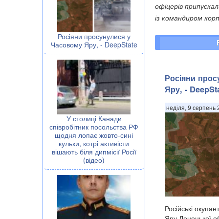
офіцерів припуска
із командиром корп
Росіяни просунулися у
Часовому Яру, - DeepState
Росіяни прос
Яру, - DeepSt
неділя, 9 серпень 
У столиці Канади
співробітник посольства РФ
щодня лопає жовто-сині
кульки, котрі активісти
вішають біля дипмісії Росії
(відео)
Російські окупа
Яру Донецької о