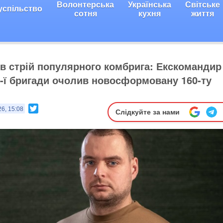
Волонтерська
Українська
Світське
успільство
сотня
кухня
життя
в стрій популярного комбрига: Екскомандир
8-ї бригади очолив новосформовану 160-ту
Twitter
26, 15:08
Слідкуйте за нами