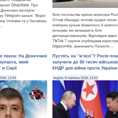
проєкт DeepState. Про
а Донеччині експерти
Біля посольства країни-агресора Росії
му Telegram-каналі. "Ворог
Оттаві (Канада) чоловік щодня лопає
зу Іллінівки та у Часовому
повітряні кульки блакитного й жовтого
..
кольорів, які залишають біля
диппредставництва. Відповідне відео
TikTok 7 серпня опублікував користув
Izigazumba, зазначають Патріоти ...
о пекла: На Донеччині
Пустять на "м'ясо"? Росія пла
купанта, який
залучити до 50 тисяч військов
 в Сирії
КНДР для війни проти України
2026, 13:54
неділя, 9 серпень 2026, 13:42