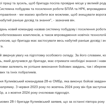
ої праці та зусиль, щоб бригада посіла провідне місце у великій род
 Системна побудова та посилення роботи БПЛА та НРК, впроваджен
й управління - ми маємо зробити все можливе, щоб знищувати ворога
абутий раніше досвід та знання", - зазначив він.
дань новий командир назвав системну побудову і посилення робот
оботизованих комплексів, а також впровадження новітніх технологі
олосив, що бригада має застосувати весь набутий раніше досвід і з
га.
 звернув увагу на підготовку особового складу. За його словами, к
, який долучився до бригади, має отримати необхідні знання і нави
отовки залежить як успішне виконання бойових завдань, так і збере
вих та їхніх побратимів.
ня Куликівський командував 28-ю ОМБр⁠, яка виконує бойові завдан
напрямку. З червня 2023 року по жовтень 2024 року він був заступн
р, а з жовтня 2024 року очолював підрозділ.
ькових 28-ї бригади Куликівський заявив, що за останні півтора року