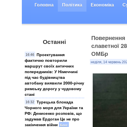
Головна
Політика
Економіка
С
Повернення 
Останні
славетної 2
ОМБр
Проектування
16:46
фактично повторили
неділя, 14 червень 20
маршрут своїх античних
попередників: У Німеччині
під час будівництва
автобану виявили 2000-річну
римську дорогу у чудовому
стані
Турецька блокада
16:32
Чорного моря для України та
РФ: Денисенко розповів, що
задумав Ердоган Це не про
закінчення війни
Блог