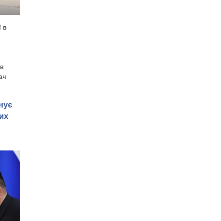
 в
 в
ач
нує
их