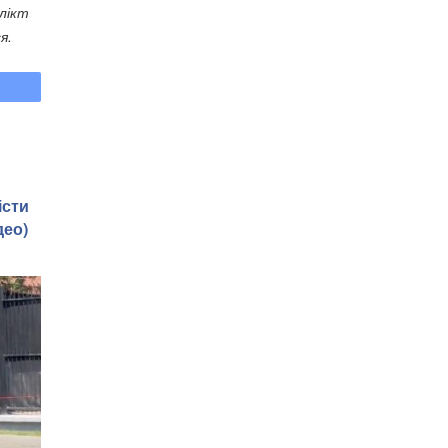
лікт
я.
істи
део)