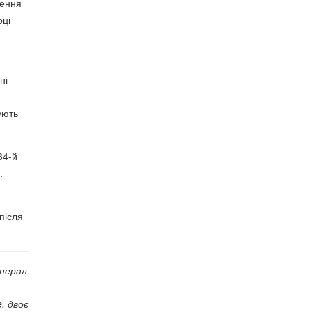
дення
оці
ні
ують
34-й
.
після
енерал
, двоє