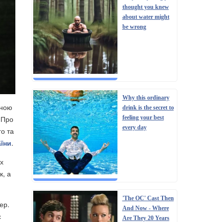
thought you knew
about water might
be wrong
Why this ordinary
аною
drink is the secret to
 Про
feeling your best
every day
го та
аїни
.
их
к, а
'The OC' Cast Then
ер.
And Now - Where
с
Are They 20 Years