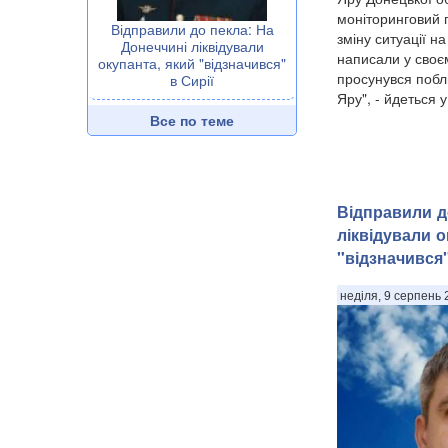
моніторинговий 
Відправили до пекла: На
зміну ситуації н
Донеччині ліквідували
написали у своє
окупанта, який "відзначився"
просунувся побли
в Сирії
Яру", - йдеться у.
Все по теме
Відправили д
ліквідували о
"відзначився"
неділя, 9 серпень 