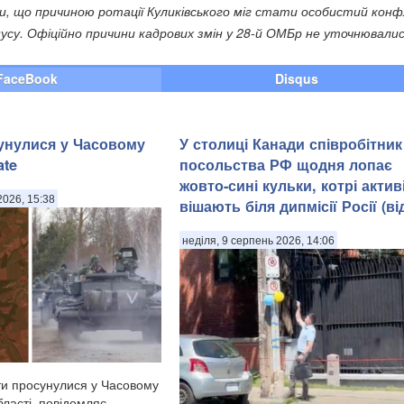
ли, що причиною ротації Куликівського міг стати особистий конф
усу. Офіційно причини кадрових змін у 28-й ОМБр не уточнювалис
FaceBook
Disqus
унулися у Часовому
У столиці Канади співробітник
ate
посольства РФ щодня лопає
жовто-сині кульки, котрі актив
2026, 15:38
вішають біля дипмісії Росії (ві
неділя, 9 серпень 2026, 14:06
нти просунулися у Часовому
бласті, повідомляє