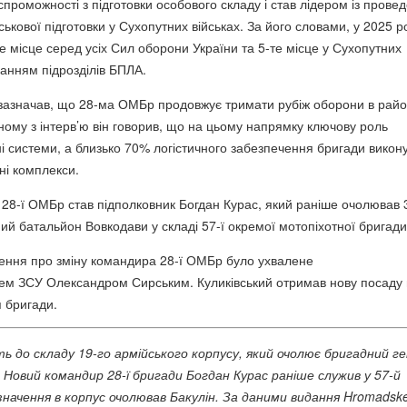
спроможності з підготовки особового складу і став лідером із прове
ськової підготовки у Сухопутних військах. За його словами, у 2025 р
е місце серед усіх Сил оборони України та 5-те місце у Сухопутних
ванням підрозділів БПЛА.
 зазначав, що 28-ма ОМБр продовжує тримати рубіж оборони в райо
ному з інтерв’ю⁠ він говорив, що на цьому напрямку ключову роль
ні системи, а близько 70% логістичного забезпечення бригади викон
ні комплекси.
8-ї ОМБр став підполковник Богдан Курас, який раніше очолював 
ий батальйон Вовкодави у складі 57-ї окремої мотопіхотної бригади
ення про зміну командира 28-ї ОМБр було ухвалене
ем ЗСУ Олександром Сирським. Куликівський отримав нову посаду 
 бригади.
 до складу 19-го армійського корпусу, який очолює бригадний г
 Новий командир 28-ї бригади Богдан Курас раніше служив у 57-й
изначення в корпус очолював Бакулін. За даними видання Hromadske