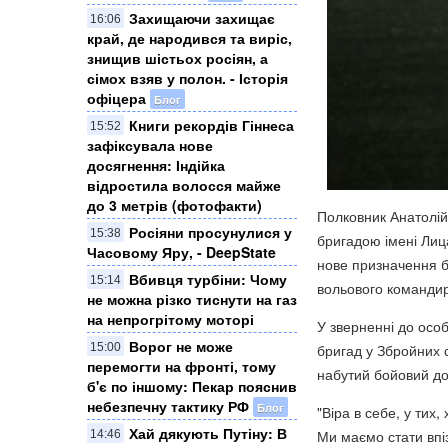
Захищаючи захищає
16:06
край, де народився та виріс,
знищив шістьох росіян, а
сімох взяв у полон. - Історія
офіцера
Блог
Книги рекордів Гіннеса
15:52
зафіксувала нове
досягнення: Індійка
відростила волосся майже
до 3 метрів (фотофакти)
Полковник Анатолій
Росіяни просунулися у
15:38
бригадою імені Лиц
Часовому Яру, - DeepState
нове призначення б
Вбивця турбіни: Чому
15:14
вольового команди
не можна різко тиснути на газ
на непрогрітому моторі
У зверненні до осо
Ворог не може
бригад у Збройних с
15:00
перемогти на фронті, тому
набутий бойовий до
б'є по іншому: Пекар пояснив
небезпечну тактику РФ
Блог
"Віра в себе, у тих
Хай дякують Путіну: В
Ми маємо стати впіз
14:46