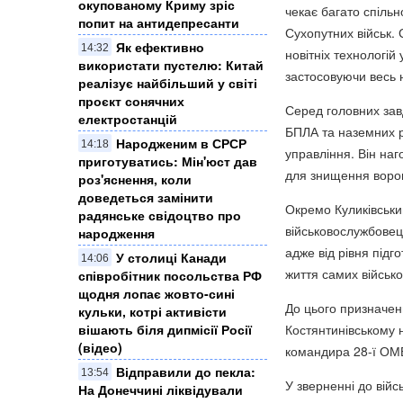
окупованому Криму зріс
чекає багато спільн
попит на антидепресанти
Сухопутних військ.
Як ефективно
14:32
новітніх технологі
використати пустелю: Китай
застосовуючи весь н
реалізує найбільший у світі
проєкт сонячних
Серед головних зав
електростанцій
БПЛА та наземних р
Народженим в СРСР
14:18
управління. Він наг
приготуватись: Мін'юст дав
для знищення воро
роз'яснення, коли
доведеться замінити
Окремо Куликівський
радянське свідоцтво про
військовослужбовець
народження
адже від рівня підг
У столиці Канади
14:06
життя самих військо
співробітник посольства РФ
щодня лопає жовто-сині
До цього призначен
кульки, котрі активісти
Костянтинівському 
вішають біля дипмісії Росії
(відео)
командира 28-ї ОМБ
Відправили до пекла:
13:54
У зверненні до війс
На Донеччині ліквідували