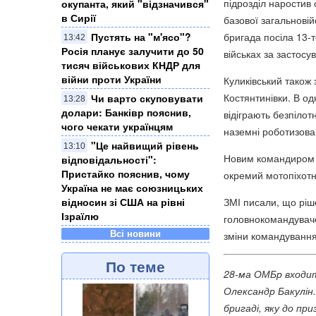
підрозділ наростив 
окупанта, який "відзначився"
в Сирії
базової загальновій
бригада посіла 13-т
Пустять на "м'ясо"?
13:42
Росія планує залучити до 50
військах за застосу
тисяч військових КНДР для
війни проти України
Куликівський також
Костянтинівки. В од
Чи варто скуповувати
13:28
долари: Банківр пояснив,
відіграють безпілот
чого чекати українцям
наземні роботизова
"Це найвищий рівень
13:10
Новим командиром 2
відповідальності":
Пристайко пояснив, чому
окремий мотопіхотн
Україна не має союзницьких
ЗМІ писали, що ріш
відносин зі США на рівні
Ізраїлю
головнокомандувач
Всі новини
зміни командування
По теме
28-ма ОМБр входить
Олександр Бакулін.
бригаді, яку до пр