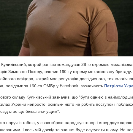
 Куликівський, котрий раніше командував 28-ю окремою механізов
арів Зимового Походу, очолив 160-ту окрему механізовану бригаду.
ойового офіцера, котрий має репутацію досвідченого, технологічно
ра, повідомила 160-та ОМБр у Facebook, зазначають
Патріоти Укр
бового складу Куликівський зазначив, що "бути однією з наймолодш
илах України непросто, оскільки ніхто не робить поступок і поблажо
свід стає ще більш значущим".
, хто поруч із тобою, у свою зброю народжує гонор і стверджує характ
наваними. І весь мій досвід та знання буде слугувати цьому. На на