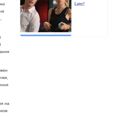
ині
Later?
ня
,
и
й
нання
ожен
чки,
ження
ня на
иком