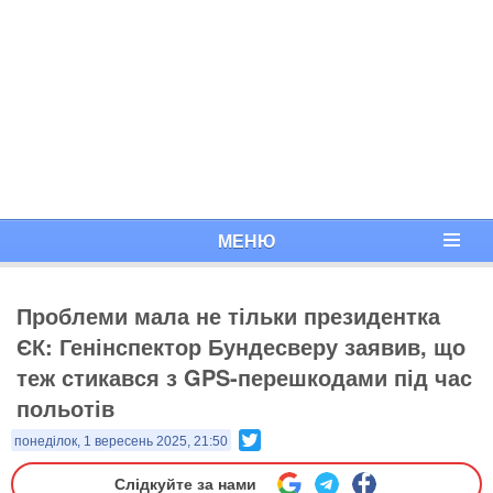
МЕНЮ
Проблеми мала не тільки президентка
ЄК: Генінспектор Бундесверу заявив, що
теж стикався з GPS-перешкодами під час
польотів
Twitter
понеділок, 1 вересень 2025, 21:50
Слідкуйте за нами