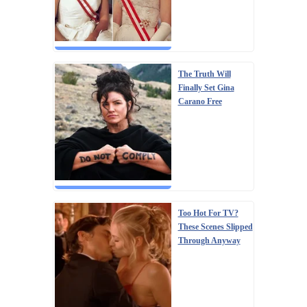
The Truth Will
Finally Set Gina
Carano Free
Too Hot For TV?
These Scenes Slipped
Through Anyway