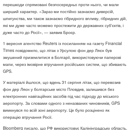
перешкоди спрямовані безпосередньо проти нього, чи мали
ширший характер. «Зараз ми постійно зазнаємо диверсій,
шпигунства, ми також зазнаємо гібридного впливу, гібридних дій,
які ми дуже часто можемо простежити до державних суб'єктів, і
дуже часто до Росії», — заявив Броєр.
1 вересня агентство Reuters із посиланням на газету Financial
Times повідомило, що літак з Урсулою фон дер Ляєн був
змушений приземлитися в Болгарії, використовуючи паперові
мапи, через імовірне втручання російських систем, що збивають
GPS.
У матеріалі йшлося, що вдень 31 серпня літак, що перевозив
фон дер Ляєн у болгарське місто Пловдив, залишився без
електронних навігаційних засобів під час підходу до міського
аеропорту. За словами одного з неназваних чиновників, GPS
вимкнувся по всій зоні аеропорту. Це було розцінено як
операцію втручання Росії.
Bloomberg писало, що РФ використовує Калінінградську область,