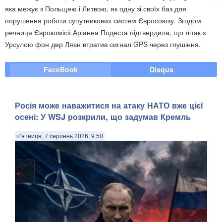
яка межує з Польщею і Литвою, як одну зі своїх баз для
порушення роботи супутникових систем Євросоюзу. Згодом
речниця Єврокомісії Аріанна Подеста підтвердила, що літак з
Урсулою фон дер Ляєн втратив сигнал GPS через глушіння.
FaceBook
Disqus
Росія може наважитися на атаку НАТО вже цієї
осені: У WSJ розкрили, що задумав Кремль
п’ятниця, 7 серпень 2026, 9:50