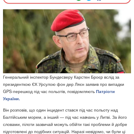
Генеральний інспектор Бундесверу Карстен Броєр вслід за
президенткою ЄК Урсулою фон дер Ляєн заявив про випадки
GPS-перешкод під час польотів, повідомляють
Патріоти
України.
Він розповів, що один інцидент стався під час польоту над
Балтійським морем, а інший — під час навчань у Литві. За його
словами, пілоти зазвичай можуть обійти такі проблеми й добре
підготовлені до подібних ситуацій. Наразі невідомо, чи були ці