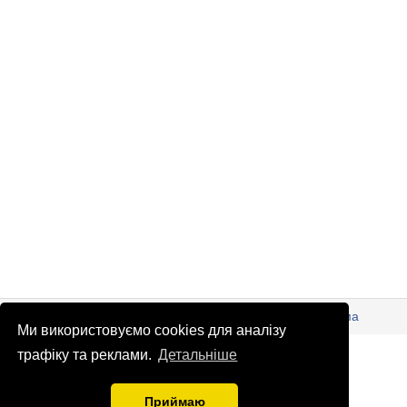
© Патріоти України 2026
Правова інформація
Реклама
Ми використовуємо cookies для аналізу
info
@
patrioty.org.ua
трафіку та реклами.
Детальніше
Приймаю