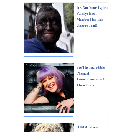
It's Not Your Typical
Family: Each
Member Has This
Unique Trait!
See The Incredible
Physical
Transformations Of
These Stars
DNA Analysis