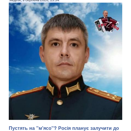
Пустять на "м'ясо"? Росія планує залучити до