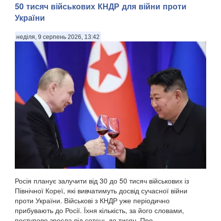
50 тисяч військових КНДР для війни проти
України
неділя, 9 серпень 2026, 13:42
У Донецькій області українська армія ліквідувала
російського офіцера, полковника ЗС РФ Сергія Хвалова.
Ворожий військовий раніше двічі служив у Сирії, сприяючи
диктаторському режиму Башара Асада, передають
Патріоти України. Про це повідомив військовосл...
Росія планує залучити від 30 до 50 тисяч військових із
Північної Кореї, які вивчатимуть досвід сучасної війни
проти України. Військові з КНДР уже періодично
прибувають до Росії. Їхня кількість, за його словами,
поступово зросла від сотень до тисяч. Про...