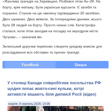
«Жахлива трагедія на Харківщині. Розбився літак Ан–26. На
борту, крім екіпажу, були українські курсанти. Є загиблі та
поранені. Станом на цю хвилину підтверджено 20 загиблих.
Двох шукаємо. Двоє вижили. За попередніми даними, всього
було 28 людей на борту. Просто немає слів. Катастрофа
сталася, коли літак заходив на посадку на аеродром міста
Чугуєва», – зазначив він.
Зеленський доручив терміново створити урядову комісію для
розслідування всіх обставин та причин трагедії.
FaceBook
Disqus
У столиці Канади співробітник посольства РФ
щодня лопає жовто-сині кульки, котрі
активісти вішають біля дипмісії Росії (відео)
неділя, 9 серпень 2026, 14:06