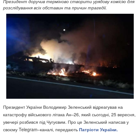
Президент доручив терміново створити урядову комісію для
розслідування всіх обставин та причин трагедії.
Президент України Володимир Зеленський відреагував на
катастрофу військового літака Ан–26, який сьогодні, 25 вересня,
увечері розбився під Чугуєвим. Про це Зеленський написав у
своєму Telegram–каналі, передають
Патріоти України.