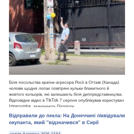
Біля посольства країни-агресора Росії в Оттаві (Канада)
чоловік щодня лопає повітряні кульки блакитного й
жовтого кольорів, які залишають біля диппредставництва.
Відповідне відео в TikTok 7 серпня опублікував користувач
Izigazumba, зазначають Патріоти ...
Відправили до пекла: На Донеччині ліквідували
окупанта, який "відзначився" в Сирії
неділя, 9 серпень 2026, 13:54