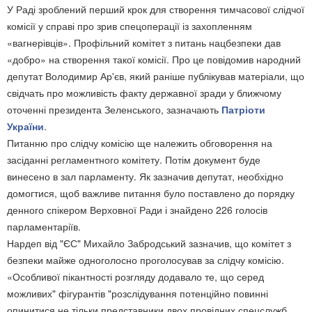
У Раді зроблений перший крок для створення тимчасової слідчої
комісії у справі про зрив спецоперації із захопленням
«вагнерівців». Профільний комітет з питань нацбезпеки дав
«добро» на створення такої комісії. Про це повідомив народний
депутат Володимир Ар'єв, який раніше публікував матеріали, що
свідчать про можливість факту державної зради у ближчому
оточенні президента Зеленського, зазначають
Патріоти
України
.
Питанню про слідчу комісію ще належить обговорення на
засіданні регламентного комітету. Потім документ буде
винесено в зал парламенту. Як зазначив депутат, необхідно
домогтися, щоб важливе питання було поставлено до порядку
денного спікером Верховної Ради і знайдено 226 голосів
парламентаріїв.
Нардеп від "ЄС" Михайло Забродський зазначив, що комітет з
безпеки майже одноголосно проголосував за слідчу комісію.
«Особливої пікантності розгляду додавало те, що серед
можливих" фігурантів "розслідування потенційно повинні
опинитися не тільки представники двох провідних спецслужб,