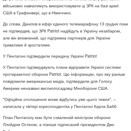
військових навчатимуть використовувати ці ЗРК на базі армії
США в Графенвері, що в Німеччині.
До слова. Данілов в ефірі єдиного телемарафону 13 грудня поки
не підтвердив, що ЗРК Patriot надійдуть в Україну незабаром,
але він впевнений, що підтримка партнерів для України
триватиме й зростатиме.
У Пентагоні підтвердили передачу Україні Patriot
У Пентагоні підтверджують плани відправити Україні системи
протиракетної оборони Patriot. Цю інформацію, про яку раніше
повідомили американські медіа, підтвердили для Голосу
Америки неназвані високопосадовці Міноборони США.
"Офіційне оголошення може відбутись уже цього тижня", –
написала у твітері кореспондентка у Пентагоні Карла Бабб.
План Пентагону має бути схвалений міністром оборони
Ллойдом Остіном, а пізніше підписаний президентом Джо