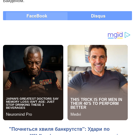
Байденом.
FaceBook
Disqus
"Почнеться хвиля банкрутств": Удари по