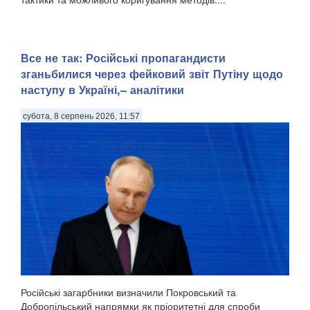
Все не так: Російські пропагандисти
зганьбилися через фейковий звіт Путіну щодо
наступу в Україні,– аналітики
субота, 8 серпень 2026, 11:57
Російські загарбники визначили Покровський та
Добропільський напрямки як пріоритетні для спроби