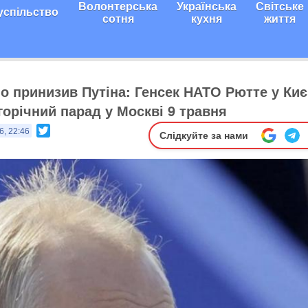
Волонтерська
Українська
Світське
успільство
сотня
кухня
життя
 принизив Путіна: Генсек НАТО Рютте у Киє
горічний парад у Москві 9 травня
Twitter
6, 22:46
Слідкуйте за нами