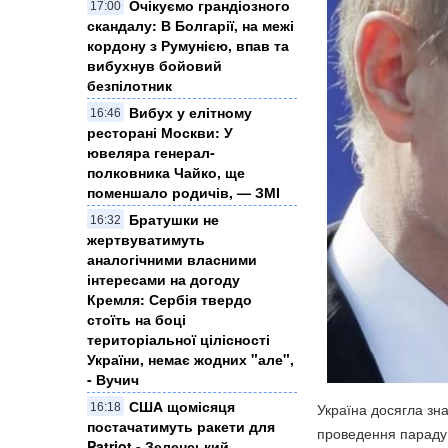
Очікуємо грандіозного
17:00
скандалу: В Болгарії, на межі
кордону з Румунією, впав та
вибухнув бойовий
безпілотник
Вибух у елітному
16:46
ресторані Москви: У
ювеляра генерал-
полковника Чайко, ще
поменшало родичів, — ЗМІ
Братушки не
16:32
жертвуватимуть
аналогічними власними
інтересами на догоду
Кремля: Сербія твердо
стоїть на боці
територіальної цілісності
України, немає жодних "але",
- Вучич
США щомісяця
Україна досягла зна
16:18
постачатимуть ракети для
проведення параду 
Patriot - Зеленський