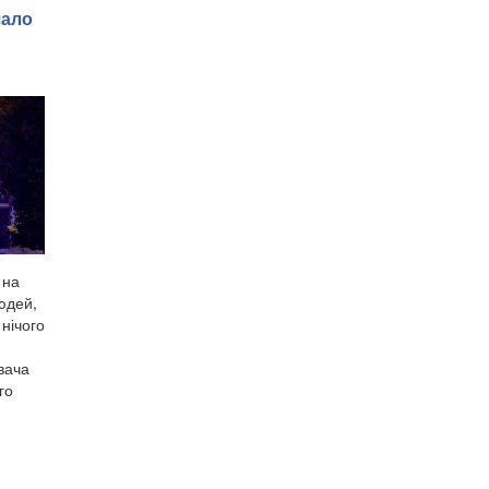
шало
 на
юдей,
 нічого
вача
го