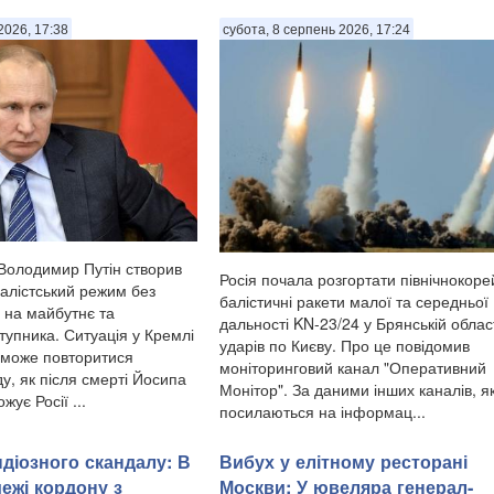
2026, 17:38
субота, 8 серпень 2026, 17:24
 Володимир Путін створив
Росія почала розгортати північнокоре
алістський режим без
балістичні ракети малої та середньої
 на майбутнє та
дальності KN-23/24 у Брянській облас
тупника. Ситуація у Кремлі
ударів по Києву. Про це повідомив
о може повторитися
моніторинговий канал "Оперативний
у, як після смерті Йосипа
Монітор". За даними інших каналів, як
жує Росії ...
посилаються на інформац...
ндіозного скандалу: В
Вибух у елітному ресторані
межі кордону з
Москви: У ювеляра генерал-