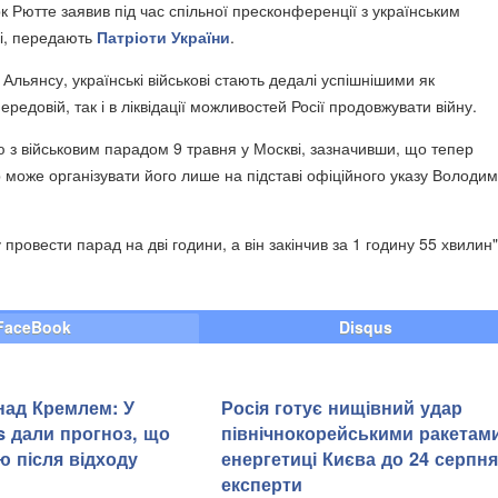
 Рютте заявив під час спільної пресконференції з українським
і, передають
Патріоти України
.
Альянсу, українські військові стають дедалі успішнішими як
редовій, так і в ліквідації можливостей Росії продовжувати війну.
ю з військовим парадом 9 травня у Москві, зазначивши, що тепер
р може організувати його лише на підставі офіційного указу Володи
провести парад на дві години, а він закінчив за 1 годину 55 хвилин",
FaceBook
Disqus
 над Кремлем: У
Росія готує нищівний удар
rs дали прогноз, що
північнокорейськими ракетам
ю після відходу
енергетиці Києва до 24 серпня
експерти