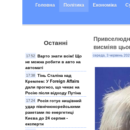
Головна
Політика
Економіка
С
Привселюдно
Останні
висміяв цьо
Варто знати всім! Що
середа, 3 червень 202
17:52
не можна робити в авто на
автоматі
Тінь Сталіна над
17:38
Кремлем: У Foreign Affairs
дали прогноз, що чекає на
Росію після відходу Путіна
Росія готує нищівний
17:24
удар північнокорейськими
ракетами по енергетиці
Києва до 24 серпня -
експерти