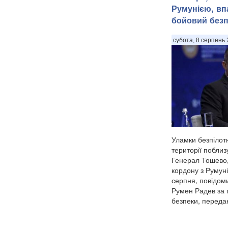
Румунією, вп
бойовий безп
субота, 8 серпень 
Уламки безпілот
території поблиз
Генерал Тошево,
кордону з Румуні
серпня, повідоми
Румен Радев за 
безпеки, передаю