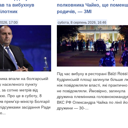
ав та вибухнув
полковника Чайко, ще помен
ілотник
родичів, — ЗМІ
2026, 17:00
субота, 8 серпень 2026, 16:46
Під час вибуху в ресторані Balzi Rossi
ника впали на болгарській
Кудринській площі загинули більше л
у населеного пункту
ніж повідомляли власті, які практично
 за сотню метрів від
не повідомляли. Ймовірно, загинула
єю. Про це в суботу, 8
дружина племінника головнокоманду
в прем'єр-міністр Болгарії
ВКС РФ Олександра Чайка по лінії йо
підсумками засідання Ради
дружини — 30-...
...