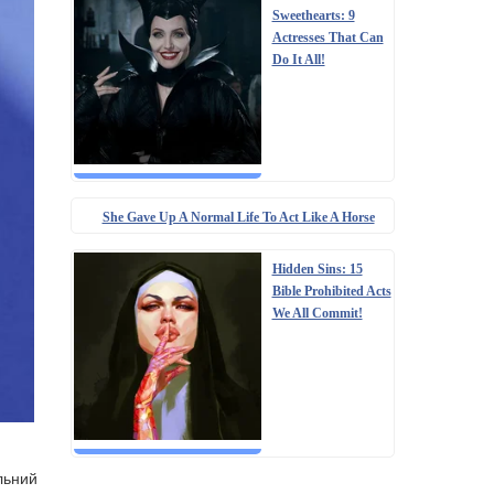
Sweethearts: 9
Actresses That Can
Do It All!
She Gave Up A Normal Life To Act Like A Horse
Hidden Sins: 15
Bible Prohibited Acts
We All Commit!
льний