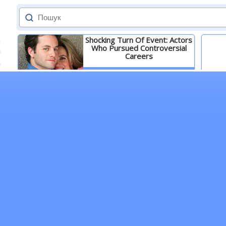
Shocking Turn Of Event: Actors
Who Pursued Controversial
Careers
Детальніше