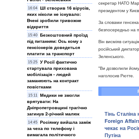
секретар НАТО Марк
ШІ створив 16 вірусів,
16:04
президентом у Києв
яких ніколи не існувало:
Вчені зробили тривожне
За словами генсека 
відкриття
безпосередньо на пе
Безкоштовний проїзд
15:40
під питанням: Ось кому з
Він висміяв ситуаці
пенсіонерів доведеться
російський диктато
платити за транспорт
Зеленського.
У Росії фактично
15:25
стартувала прихована
"Ви дозволили йому 
мобілізація - людей
наголосив Рютте.
заманюють на контракт
повістками
Медики не змогли
15:11
врятувати: На
Дніпропетровщині трагічно
Тінь Сталіна
загинув 2-річний малюк
Foreign Affai
Росіянку вийшла заміж
14:45
чекає на Росі
за чеха по телефону і
вимагала політичного
Путіна