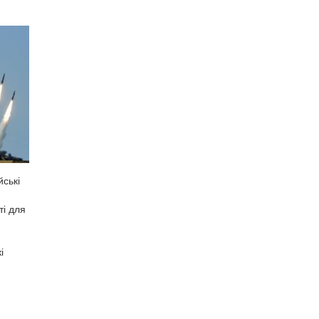
йські
ті для
і