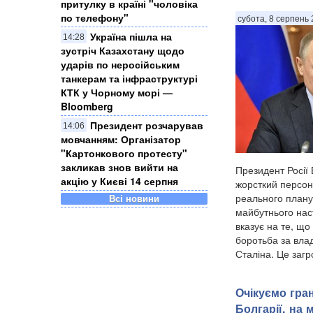
притулку в країні "чоловіка
по телефону"
субота, 8 серпень 
Україна пішла на
14:28
зустріч Казахстану щодо
ударів по неросійським
танкерам та інфраструктурі
КТК у Чорному морі —
Bloomberg
Президент розчарував
14:06
мовчанням: Організатор
"Картонкового протесту"
закликав знов вийти на
Президент Росії
акцію у Києві 14 серпня
жорсткий персон
реального плану
Всі новини
майбутнього нас
вказує на те, щ
боротьба за влад
Сталіна. Це загро
Очікуємо гра
Болгарії, на 