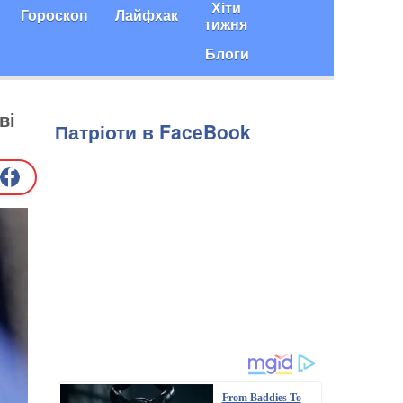
Хіти
Гороскоп
Лайфхак
тижня
Блоги
ві
Патріоти в FaceBook
From Baddies To