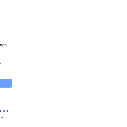
мира
 -
и по
 -