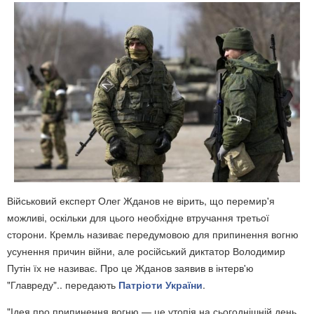
Військовий експерт Олег Жданов не вірить, що перемир'я
можливі, оскільки для цього необхідне втручання третьої
сторони. Кремль називає передумовою для припинення вогню
усунення причин війни, але російський диктатор Володимир
Путін їх не називає. Про це Жданов заявив в інтерв'ю
"Главреду".. передають
Патріоти України
.
"Ідея про припинення вогню — це утопія на сьогоднішній день.