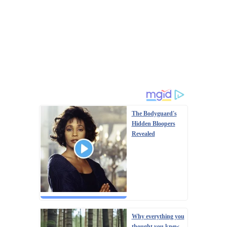
Російська влада дедалі рідше розкриває подробиці замахів
на високопоставлених військових. Показовим став вибух
біля ресторану Balzi Rossi у Москві, який стався наприкінці
минулого тижня, передають Патріоти України. За
офіційною інформацією, останнє пов...
The Bodyguard's
Hidden Bloopers
Revealed
Why everything you
thought you knew