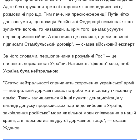
Адже без втручання третьої сторони як посередника всі ці
розмови ні про що. Тим паче, на пресконференції Путін чітко
дав зрозуміти, що позиція Російської Федерації незмінна: якщо
зупиняти вогонь, то назавжди, а, крім того, це має усунути
першопричини війни. А фактично це означає, що ми повинні
підписати Стамбульський договір", — сказав військовий експерт.
За його словами, першопричина в розумінні Росії — це
наявність державності України. Натомість "фюрер" хоче, щоб
Україна була нейтральною.
"Статус нейтральності спричинить скорочення української армії
— нейтральній державі немає потреби мати сильну і чисельну
армію. Також залишаються й інші пункти: денацифікація у
вигляді допуску проросійських партій до виборів в Україні,
закріплення російської мови як вільної мови спілкування в нашій
країні, а в перспективі як другої державної, тощо", — сказав
Жданов.