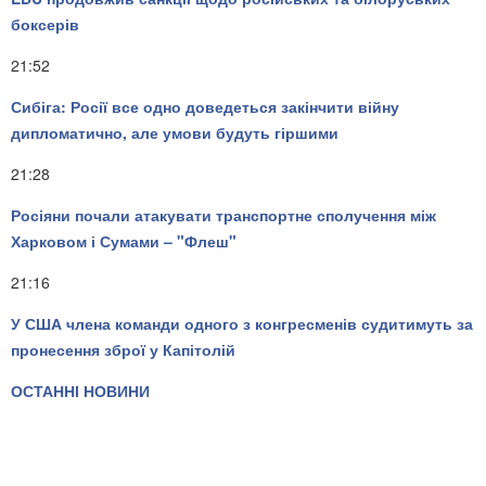
боксерів
21:52
Сибіга: Росії все одно доведеться закінчити війну
дипломатично, але умови будуть гіршими
21:28
Росіяни почали атакувати транспортне сполучення між
Харковом і Сумами – "Флеш"
21:16
У США члена команди одного з конгресменів судитимуть за
пронесення зброї у Капітолій
ОСТАННІ НОВИНИ