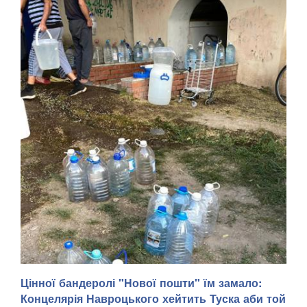
Цінної бандеролі "Нової пошти" їм замало:
Тимчасово захоплений російськими військами Маріуполь
Концелярія Навроцького хейтить Туска аби той
Донецької області після вибухів, що пролунали 5 серпня