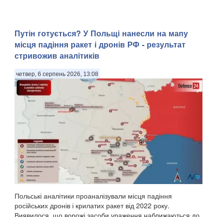
Путін готується? У Польщі нанесли на мапу
місця падіння ракет і дронів РФ - результат
стривожив аналітиків
четвер, 6 серпень 2026, 13:08
Польські аналітики проаналізували місця падіння
російських дронів і крилатих ракет від 2022 року.
Виявилося, що ворожі засоби ураження наближаються до