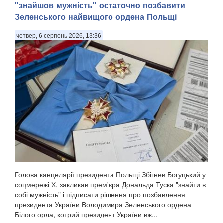
"знайшов мужність" остаточно позбавити
та в ніч на 6 серпня, залишився без світла й води,
передають Патріоти України з посиланням на легітимну
Зеленського найвищого ордена Польщі
Маріупольську міську раду. . "У тимчасо...
четвер, 6 серпень 2026, 13:36
Голова канцелярії президента Польщі Збігнев Богуцький у
соцмережі Х, закликав прем'єра Дональда Туска "знайти в
собі мужність" і підписати рішення про позбавлення
президента України Володимира Зеленського ордена
Білого орла, котрий президент України вж...