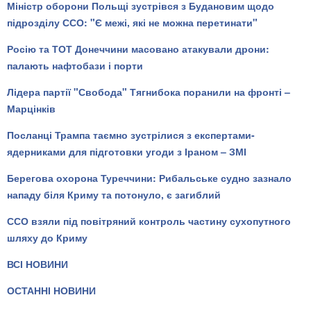
Міністр оборони Польщі зустрівся з Будановим щодо
підрозділу ССО: "Є межі, які не можна перетинати"
Росію та ТОТ Донеччини масовано атакували дрони:
палають нафтобази і порти
Лідера партії "Свобода" Тягнибока поранили на фронті –
Марцінків
Посланці Трампа таємно зустрілися з експертами-
ядерниками для підготовки угоди з Іраном – ЗМІ
Берегова охорона Туреччини: Рибальське судно зазнало
нападу біля Криму та потонуло, є загиблий
ССО взяли під повітряний контроль частину сухопутного
шляху до Криму
ВСІ НОВИНИ
ОСТАННІ НОВИНИ