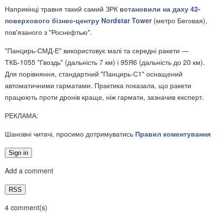
Наприкінці травня такий самий ЗРК
встановили на даху 42-
поверхового бізнес-центру Nordstar Tower
(метро Беговая),
пов'язаного з "Роснефтью".
"Панцирь-СМД-Е" використовує малі та середні ракети —
ТКБ-1055 "Гвоздь" (дальність 7 км) і 95Я6 (дальність до 20 км).
Для порівняння, стандартний "Панцирь-С1" оснащений
автоматичними гарматами. Практика показала, що ракети
працюють проти дронів краще, ніж гармати, зазначив експерт.
РЕКЛАМА:
Шановні читачі, просимо дотримуватись
Правил коментування
Sign in
Add a comment
RSS
4 comment(s)