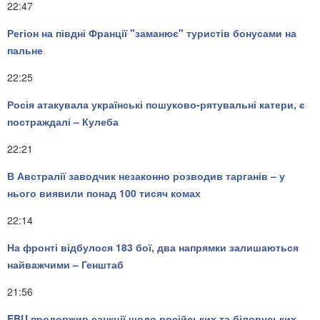
22:47
Регіон на півдні Франції "заманює" туристів бонусами на
пальне
22:25
Росія атакувала українські пошуково-рятувальні катери, є
постраждалі – Кулеба
22:21
В Австралії заводчик незаконно розводив тарганів – у
нього виявили понад 100 тисяч комах
22:14
На фронті відбулося 183 бої, два напрямки залишаються
найважчими – Генштаб
21:56
EBU продовжив санкції щодо російських та білоруських