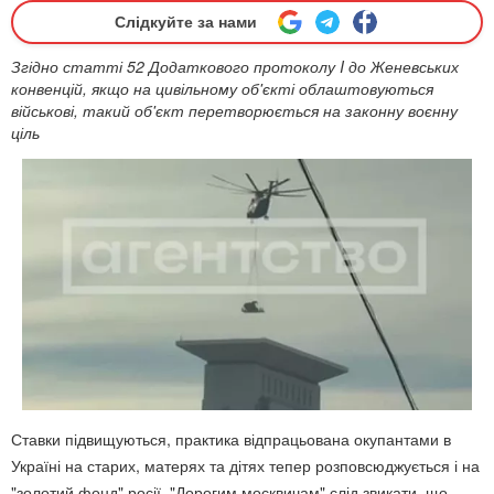
Слідкуйте за нами
Згідно статті 52 Додаткового протоколу I до Женевських
конвенцій, якщо на цивільному об'єкті облаштовуються
військові, такий об'єкт перетворюється на законну воєнну
ціль
Ставки підвищуються, практика відпрацьована окупантами в
Україні на старих, матерях та дітях тепер розповсюджується і на
"золотий фонд" росії. "Дорогим москвичам" слід звикати, що