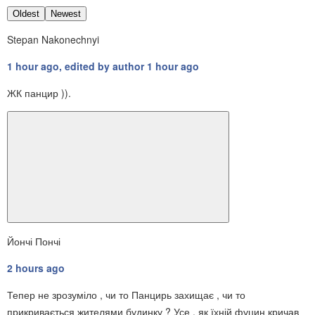
Oldest
Newest
Stepan Nakonechnyi
1 hour ago, edited by author 1 hour ago
ЖК панцир )).
Йончі Пончі
2 hours ago
Тепер не зрозуміло , чи то Панцирь захищає , чи то
прикривається жителями будинку ? Усе , як їхній фуцин кричав