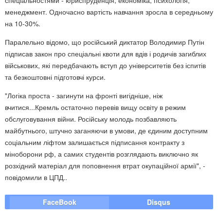
менеджмент. Одночасно вартість навчання зросла в середньому
на 10-30%.
Паралельно відомо, що російський диктатор Володимир Путін
підписав закон про спеціальні квоти для вдів і родичів загиблих
військових, які передбачають вступ до університетів без іспитів
та безкоштовні підготовчі курси.
"Логіка проста - загинути на фронті вигідніше, ніж
вчитися...Кремль остаточно перевів вищу освіту в режим
обслуговування війни. Російську молодь позбавляють
майбутнього, штучно заганяючи в умови, де єдиним доступним
соціальним ліфтом залишається підписання контракту з
міноборони рф, а самих студентів розглядають виключно як
розхідний матеріал для поповнення втрат окупаційної армії", -
повідомили в ЦПД..
FaceBook
Disqus