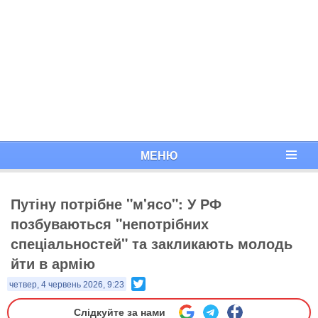
МЕНЮ
Путіну потрібне "м'ясо": У РФ
позбуваються "непотрібних
спеціальностей" та закликають молодь
йти в армію
Twitter
четвер, 4 червень 2026, 9:23
Слідкуйте за нами