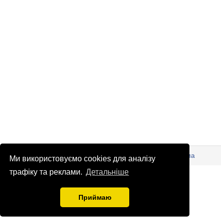
© Патріоти України 2026
Правова інформація
Реклама
Ми використовуємо cookies для аналізу
трафіку та реклами.
Детальніше
info
@
patrioty.org.ua
Приймаю