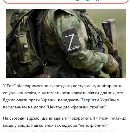
У Росії цілеспрямовано скорочують доступ до гуманітарної та
соціальної освіти, а натомість розширюють пільги для тих, хто
йде воювати проти України. передають
Патріоти України
з
посиланням на допис "Центру дезінформції України"
На сьогодні відомо, що влада в РФ скоротила 47 тисяч платних
місць у вищих навчальних закладах за "непотрібними"
спеціальностями - юриспруденція, економіка, психологія,