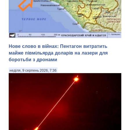
Уражена станція глушила супутниковий зв'язок Starlink .
Нове слово в війнах: Пентагон витратить
Сили оборони України знищили чергову російську систему
майже півмільярда доларів на лазери для
радіоелектронної боротьби «Волна Купол Гарант», яка
боротьби з дронами
глушила супутниковий зв'язок Starlink, – цього разу в
Геленджику Краснодарського краю. П...
неділя, 9 серпень 2026, 7:36