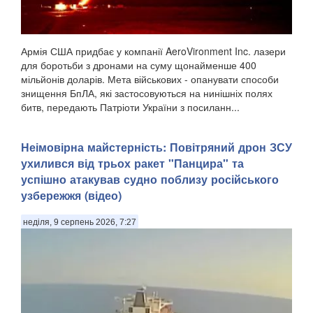
Армія США придбає у компанії AeroVironment Inc. лазери
для боротьби з дронами на суму щонайменше 400
мільйонів доларів. Мета військових - опанувати способи
знищення БпЛА, які застосовуються на нинішніх полях
битв, передають Патріоти України з посиланн...
Неімовірна майстерність: Повітряний дрон ЗСУ
ухилився від трьох ракет "Панцира" та
успішно атакував судно поблизу російського
узбережжя (відео)
неділя, 9 серпень 2026, 7:27