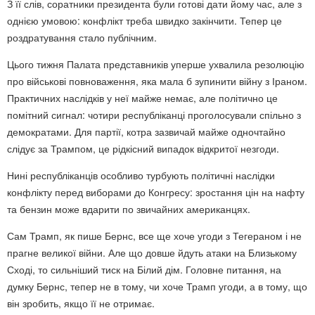
З її слів, соратники президента були готові дати йому час, але з
однією умовою: конфлікт треба швидко закінчити. Тепер це
роздратування стало публічним.
Цього тижня Палата представників уперше ухвалила резолюцію
про військові повноваження, яка мала б зупинити війну з Іраном.
Практичних наслідків у неї майже немає, але політично це
помітний сигнал: чотири республіканці проголосували спільно з
демократами. Для партії, котра зазвичай майже одночтайно
слідує за Трампом, це рідкісний випадок відкритої незгоди.
Нині республіканців особливо турбують політичні наслідки
конфлікту перед виборами до Конгресу: зростання цін на нафту
та бензин може вдарити по звичайних американцях.
Сам Трамп, як пише Бернс, все ще хоче угоди з Тегераном і не
прагне великої війни. Але що довше йдуть атаки на Близькому
Сході, то сильніший тиск на Білий дім. Головне питання, на
думку Бернс, тепер не в тому, чи хоче Трамп угоди, а в тому, що
він зробить, якщо її не отримає.