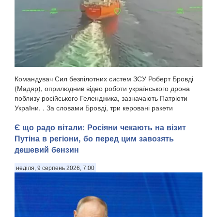
Командувач Сил безпілотних систем ЗСУ Роберт Бровді
(Мадяр), оприлюднив відео роботи українського дрона
поблизу російського Геленджика, зазначають Патріоти
України. . За словами Бровді, три керовані ракети
російського зенітного ракетно-гарматного комп...
Є що радо вітали: Росіяни чекають на візит
Путіна в регіони, бо перед цим завозять
дешевий бензин
неділя, 9 серпень 2026, 7:00