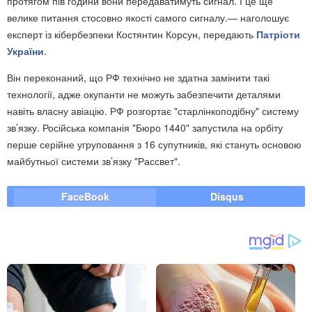
протягом пів години вони передаватимуть сигнал. І це ще
велике питання стосовно якості самого сигналу.— наголошує
експерт із кібербезпеки Костянтин Корсун, передають
Патріоти
України
.
Він переконаний, що РФ технічно не здатна замінити такі
технології, адже окупанти не можуть забезпечити деталями
навіть власну авіацію. РФ розгортає "старлінкоподібну" систему
зв’язку. Російська компанія "Бюро 1440" запустила на орбіту
перше серійне угруповання з 16 супутників, які стануть основою
майбутньої системи зв’язку "Рассвет".
FaceBook
Disqus