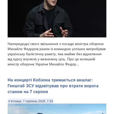
Напередодні свого звільнення з посади міністра оборони
Михайло Федоров разом із командою успішно випробував
українську балістичну ракету, яка майже без відхилення
від курсу влучила у визначену ціль. Про це колишній
міністр оборони України Михайло Федор...
На концерті Кобзона тримається аншлаг:
Генштаб ЗСУ відзвітував про втрати ворога
станом на 7 серпня
п’ятниця, 7 серпень 2026, 7:33