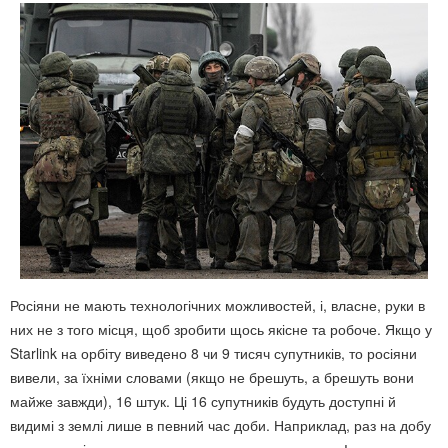
Росіяни не мають технологічних можливостей, і, власне, руки в
них не з того місця, щоб зробити щось якісне та робоче. Якщо у
Starlink на орбіту виведено 8 чи 9 тисяч супутників, то росіяни
вивели, за їхніми словами (якщо не брешуть, а брешуть вони
майже завжди), 16 штук. Ці 16 супутників будуть доступні й
видимі з землі лише в певний час доби. Наприклад, раз на добу