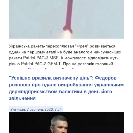
Українська ракета-перехоплювач "Фрея" розвивається,
однак на першому етапі не буде аналогом найсучаснішої
ракети Patriot PAC-3 MSE. Її можливості відповідатимуть
рівню Patriot PAC-2 GEM-T. Про це розповів головний
редактор Defense Express Олег Катков у...
"Успішно вразила визначену ціль": Федоров
розповів про вдале випробування українським
держпідприємством балістики в день його
звільнення
п’ятниця, 7 серпень 2026, 7:54