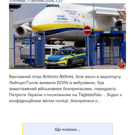
п’ятниця, 7 серпень 2026, 7:27
Вантажний літак Antonov Airlines, біля якого в аеропорту
Лейпциг/Галле виявили БПЛА із вибухівкою, був
завантажений військовими боєприпасами, передають
Патріоти України з посиланням на Tagesschau. . Згідно з
конфіденційним звітом поліції, боєприпаси н...