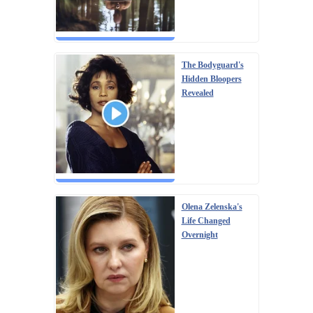
The Bodyguard's
Hidden Bloopers
Revealed
Olena Zelenska's
Life Changed
Overnight