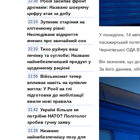
Росія засипає фронт
22:38
дронами: Названо шокуючу
цифру атак за добу
Зупиняє старіння на
22:24
клітинному рівні:
Несподіване відкриття
У понеділок, 14 кві
вчених про звичайний сон
пасажирський потяг 
Тихо руйнує ваш
Чернігівської ОДА 
22:10
печінку та суглоби: Названо
найнебезпечніший продукт у
Він зазначив, що до
щоденному раціоні
За його даними, об
Військкомат тепер
21:56
впливає навіть на купівлю
житла: У Росії на тлі
підготовки до мобілізації
ввели нові правила
Україні більше не
21:42
потрібне НАТО? Політолог
зробив гучну заяву
Названо
21:28
найнебезпечнішу позу для