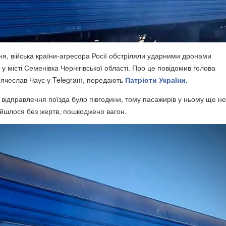
тня, війська країни-агресора Росії обстріляли ударними дронами
у місті Семенівка Чернігівської області. Про це повідомив голова
В’ячеслав Чаус у Telegram, передають
Патріоти України.
 відправлення поїзда було півгодини, тому пасажирів у ньому ще не
ійшлося без жертв, пошкоджено вагон.