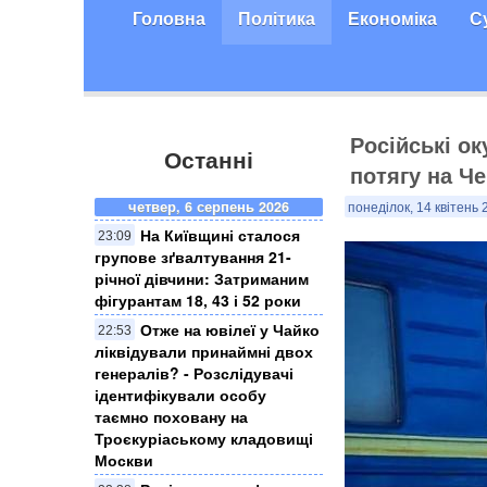
Головна
Політика
Економіка
С
Російські о
Останні
потягу на Че
четвер, 6 серпень 2026
понеділок, 14 квітень 
На Київщині сталося
23:09
групове зґвалтування 21-
річної дівчини: Затриманим
фігурантам 18, 43 і 52 роки
Отже на ювілеї у Чайко
22:53
ліквідували принаймні двох
генералів? - Розслідувачі
ідентифікували особу
таємно поховану на
Троєкуріаському кладовищі
Москви