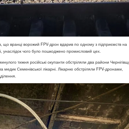
в, що вранці ворожий FPV-дрон вдарив по одному з підприємств на
, унаслідок чого було пошкоджено промисловий цех.
инулого тижня російські окупанти обстріляли два райони Чернігівщ
 медик Семенівської лікарні. Лікарню обстріляли FPV-дронами,
ділення.