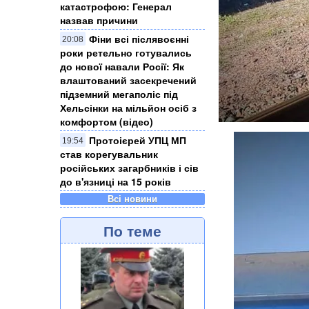
катастрофою: Генерал
назвав причини
Фіни всі післявоєнні
20:08
роки ретельно готувались
до нової навали Росії: Як
влаштований засекречений
підземний мегаполіс під
Хельсінки на мільйон осіб з
комфортом (відео)
Протоієрей УПЦ МП
19:54
став корегувальник
російських загарбників і сів
до в'язниці на 15 років
Всі новини
По теме