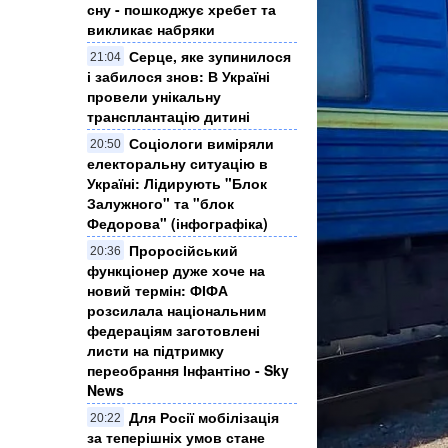
сну - пошкоджує хребет та
викликає набряки
Серце, яке зупинилося
21:04
і забилося знов: В Україні
провели унікальну
трансплантацію дитині
Соціологи виміряли
20:50
електоральну ситуацію в
Україні: ​Лідирують "Блок
Залужного" та "блок
Федорова" (інфографіка)
Проросійський
20:36
функціонер дуже хоче на
новий термін: ФІФА
розсилала національним
федераціям заготовлені
листи на підтримку
переобрання Інфантіно - Sky
News
Для Росії мобілізація
20:22
за теперішніх умов стане