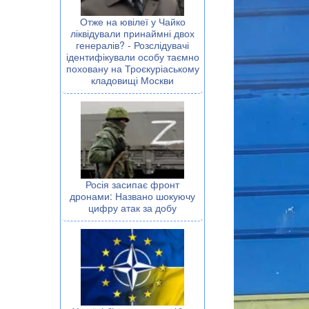
Отже на ювілеї у Чайко
ліквідували принаймні двох
генералів? - Розслідувачі
ідентифікували особу таємно
поховану на Троєкуріаському
кладовищі Москви
Росія засипає фронт
дронами: Названо шокуючу
цифру атак за добу