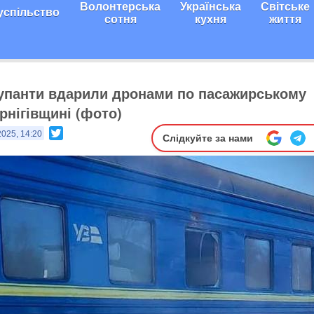
Волонтерська
Українська
Світське
успільство
сотня
кухня
життя
купанти вдарили дронами по пасажирському
рнігівщині (фото)
Twitter
2025, 14:20
Слідкуйте за нами