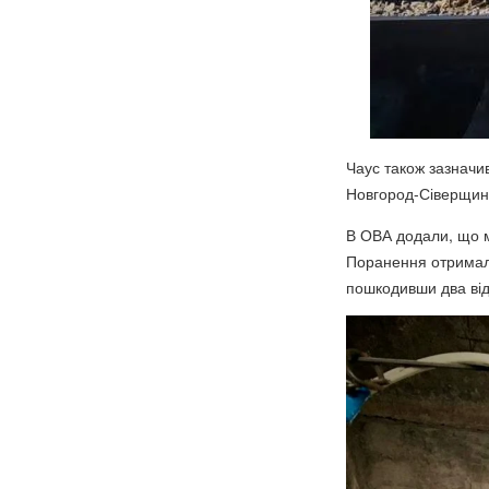
Чаус також зазначи
Новгород-Сіверщині
В ОВА додали, що м
Поранення отримала
пошкодивши два від