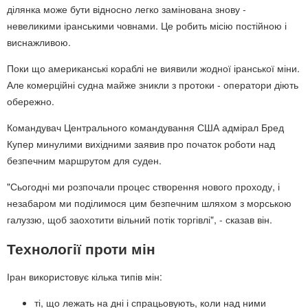
ділянка може бути відносно легко замінована знову -
невеликими іранськими човнами. Це робить місію постійною і
виснажливою.
Поки що американські кораблі не виявили жодної іранської міни.
Але комерційні судна майже зникли з протоки - оператори діють
обережно.
Командувач Центрального командування США адмірал Бред
Купер минулими вихідними заявив про початок роботи над
безпечним маршрутом для суден.
"Сьогодні ми розпочали процес створення нового проходу, і
незабаром ми поділимося цим безпечним шляхом з морською
галуззю, щоб заохотити вільний потік торгівлі", - сказав він.
Технології проти мін
Іран використовує кілька типів мін:
ті, що лежать на дні і спрацьовують, коли над ними