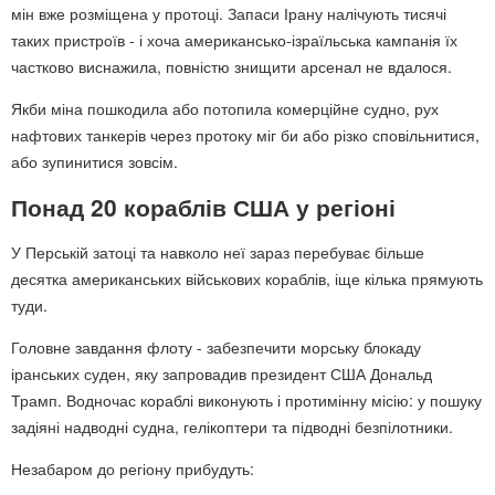
мін вже розміщена у протоці. Запаси Ірану налічують тисячі
таких пристроїв - і хоча американсько-ізраїльська кампанія їх
частково виснажила, повністю знищити арсенал не вдалося.
Якби міна пошкодила або потопила комерційне судно, рух
нафтових танкерів через протоку міг би або різко сповільнитися,
або зупинитися зовсім.
Понад 20 кораблів США у регіоні
У Перській затоці та навколо неї зараз перебуває більше
десятка американських військових кораблів, іще кілька прямують
туди.
Головне завдання флоту - забезпечити морську блокаду
іранських суден, яку запровадив президент США Дональд
Трамп. Водночас кораблі виконують і протимінну місію: у пошуку
задіяні надводні судна, гелікоптери та підводні безпілотники.
Незабаром до регіону прибудуть: