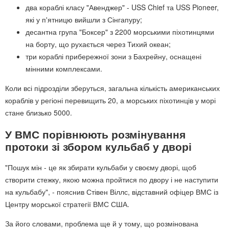
два кораблі класу "Авенджер" - USS Chief та USS Pioneer,
які у п'ятницю вийшли з Сінгапуру;
десантна група "Боксер" з 2200 морськими піхотинцями
на борту, що рухається через Тихий океан;
три кораблі прибережної зони з Бахрейну, оснащені
мінними комплексами.
Коли всі підрозділи зберуться, загальна кількість американських
кораблів у регіоні перевищить 20, а морських піхотинців у морі
стане близько 5000.
У ВМС порівнюють розмінування
протоки зі збором кульбаб у дворі
"Пошук мін - це як збирати кульбаби у своєму дворі, щоб
створити стежку, якою можна пройтися по двору і не наступити
на кульбабу", - пояснив Стівен Віллс, відставний офіцер ВМС із
Центру морської стратегії ВМС США.
За його словами, проблема ще й у тому, що розмінована