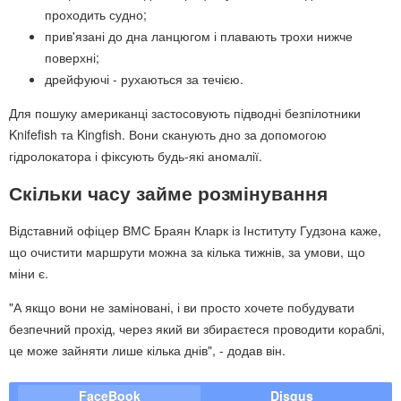
проходить судно;
прив'язані до дна ланцюгом і плавають трохи нижче
поверхні;
дрейфуючі - рухаються за течією.
Для пошуку американці застосовують підводні безпілотники
Knifefish та Kingfish. Вони сканують дно за допомогою
гідролокатора і фіксують будь-які аномалії.
Скільки часу займе розмінування
Відставний офіцер ВМС Браян Кларк із Інституту Гудзона каже,
що очистити маршрути можна за кілька тижнів, за умови, що
міни є.
"А якщо вони не заміновані, і ви просто хочете побудувати
безпечний прохід, через який ви збираєтеся проводити кораблі,
це може зайняти лише кілька днів", - додав він.
FaceBook
Disqus