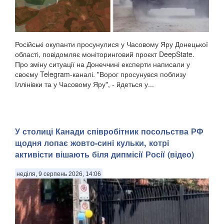
Російські окупанти просунулися у Часовому Яру Донецької
області, повідомляє моніторинговий проєкт DeepState.
Про зміну ситуації на Донеччині експерти написали у
своєму Telegram-каналі. "Ворог просунувся поблизу
Іллінівки та у Часовому Яру", - йдеться у...
У столиці Канади співробітник посольства РФ
щодня лопає жовто-сині кульки, котрі
активісти вішають біля дипмісії Росії (відео)
неділя, 9 серпень 2026, 14:06