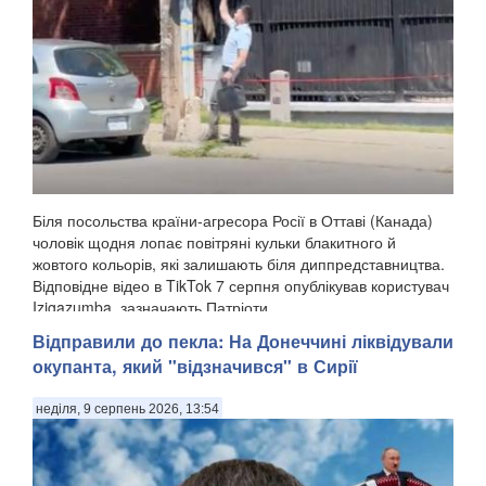
Біля посольства країни-агресора Росії в Оттаві (Канада)
чоловік щодня лопає повітряні кульки блакитного й
жовтого кольорів, які залишають біля диппредставництва.
Відповідне відео в TikTok 7 серпня опублікував користувач
Izigazumba, зазначають Патріоти ...
Відправили до пекла: На Донеччині ліквідували
окупанта, який "відзначився" в Сирії
неділя, 9 серпень 2026, 13:54