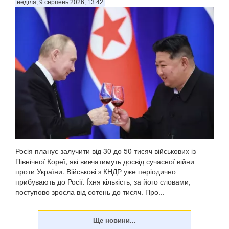
неділя, 9 серпень 2026, 13:42
У Донецькій області українська армія ліквідувала
російського офіцера, полковника ЗС РФ Сергія Хвалова.
Ворожий військовий раніше двічі служив у Сирії, сприяючи
диктаторському режиму Башара Асада, передають
Патріоти України. Про це повідомив військовосл...
Росія планує залучити від 30 до 50 тисяч військових із
Північної Кореї, які вивчатимуть досвід сучасної війни
проти України. Військові з КНДР уже періодично
прибувають до Росії. Їхня кількість, за його словами,
поступово зросла від сотень до тисяч. Про...