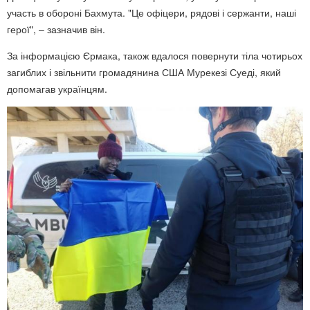
участь в обороні Бахмута. "Це офіцери, рядові і сержанти, наші
герої", – зазначив він.
За інформацією Єрмака, також вдалося повернути тіла чотирьох
загиблих і звільнити громадянина США Мурекезі Суеді, який
допомагав українцям.