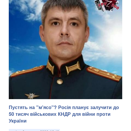
Пустять на "м'ясо"? Росія планує залучити до
50 тисяч військових КНДР для війни проти
України