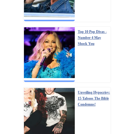
Top 10 Pop Divas -
Number 4 May
Shock You
Unveiling Hypocrisy:
15 Taboos The Bible
Condemns!