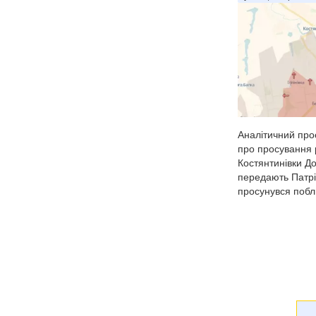
Аналітичний про
про просування р
Костянтинівки До
передають Патрі
просунувся побли