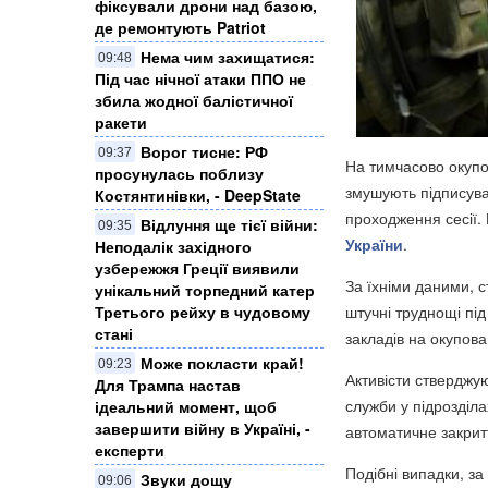
фіксували дрони над базою,
де ремонтують Patriot
Нема чим захищатися:
09:48
Під час нічної атаки ППО не
збила жодної балістичної
ракети
Ворог тисне: РФ
09:37
На тимчасово окупов
просунулась поблизу
змушують підписува
Костянтинівки, - DeepState
проходження сесії.
Відлуння ще тієї війни:
09:35
України
.
Неподалік західного
узбережжя Греції виявили
За їхніми даними, 
унікальний торпедний катер
штучні труднощі під
Третього рейху в чудовому
стані
закладів на окупован
Може покласти край!
09:23
Активісти ствердж
Для Трампа настав
служби у підрозділа
ідеальний момент, щоб
завершити війну в Україні, -
автоматичне закритт
експерти
Подібні випадки, за
Звуки дощу
09:06