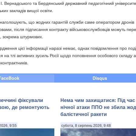
 І. Вернадського
та
Бердянський державний педагогічний університе
ьких закладів вищої освіти.
 наголошують, що жодних гарантій служби саме оператором дронів
ловами, після підписання контракту військовослужбовців можуть пер
в, зокрема штурмових.
рдження цієї інформації наразі немає, однак повідомлення про поді
я на тлі активних зусиль Росії щодо поповнення особового складу а
контрактників.
FaceBook
Disqus
меччині фіксували
Нема чим захищатися: Під час
зою, де ремонтують
нічної атаки ППО не збила жо
балістичної ракети
2026, 9:55
субота, 8 серпень 2026, 9:48