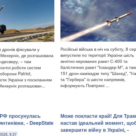
Російські війська в ніч на суботу, 8 се
и дронів фіксували у
випустили по території України шість
і Мехерніх, де розташована
зенітно-керованих ракет С-400 та
ндесверу, – там
балістичних ракет "Іскандер-М", а та
онтні роботи систем
151 дрон-камікадзе типу "Шахед", "Іт
оборони Patriot,
та "Гербера" із шести напрямків,
оти України з посиланням
інформують Повітряні ...
Мехерніх розташован...
 РФ просунулась
Може покласти край! Для Тра
нтинівки, - DeepState
настав ідеальний момент, що
завершити війну в Україні, -
2026, 9:37