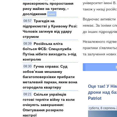
університет імені В.
прискорюють проростання
рису майже на третину, -
також у низці російс
дослідження
Блог
Водночас активісти
Трагедія на
08:57
немає. За їхніми с
підприємстві у Кривому Розі:
Чоловік загинув від удару
до інших підрозділі
струмом
Незалежного підтве
Російська еліта
08:39
практики з'являютьс
боїться ФСБ: Спецслужба
та залучення нових 
Путіна нібито виходить з-під
контролю
Гучна справа: Суд
08:30
зобов’язав мешканку
багатоповерхівки прибрати
металевий паркан, яким вона
Оце так! У Ні
огородила квартиру
дрони над ба
Скільки українців
08:21
Patriot
готові терпіти війну та коли
очікують завершення:
субота, 8 серпень 
Опитування розкрило
настрої