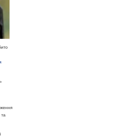
бито
и
ь
дження
 та
й