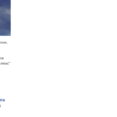
рпня,
кож
алмас"
мпа
б