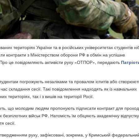
аних територіях України та в російських університетах студентів ні
ти контракти з Міністерством оборони РФ в обмін на успішне
 Про це повідомляють активісти руху
«ОТПОР»,
передають
Патріот
студентам погрожують незаліками та провалом іспитів або створюют
 час складання сесії. Такі повідомлення надходять як із навчальних
их територіях, так і з вишів на території Росії.
ують, що молодим людям пропонують підписати контракт для прохо
х безпілотних військ РФ. Натомість їм обіцяють академічну відпустку
я сесії.
 твердженням руху, зафіксовані, зокрема, у
Кримський федеральни