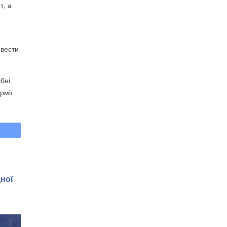
т
, а
евести
бні
рмії
дної