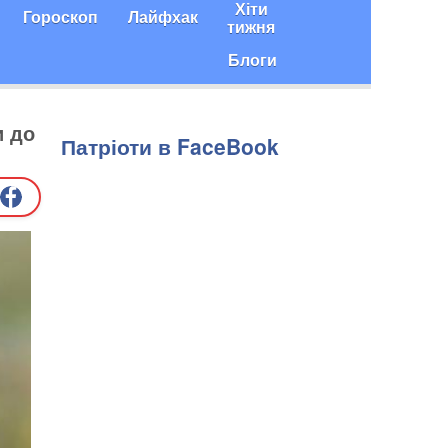
Хіти
Гороскоп
Лайфхак
тижня
Блоги
и до
Патріоти в FaceBook