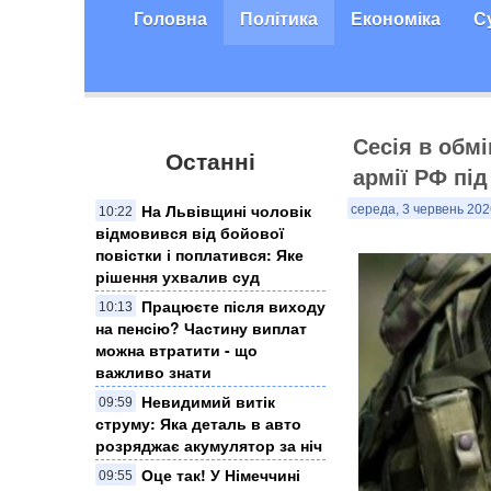
Головна
Політика
Економіка
С
Сесія в обм
Останні
армії РФ пі
На Львівщині чоловік
середа, 3 червень 202
10:22
відмовився від бойової
повістки і поплатився: Яке
рішення ухвалив суд
Працюєте після виходу
10:13
на пенсію? Частину виплат
можна втратити - що
важливо знати
Невидимий витік
09:59
струму: Яка деталь в авто
розряджає акумулятор за ніч
Оце так! У Німеччині
09:55