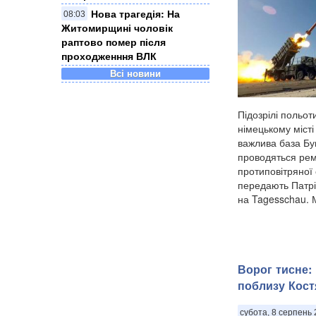
Нова трагедія: На
08:03
Житомирщині чоловік
раптово помер після
проходженння ВЛК
Всі новини
Підозрілі польот
німецькому міст
важлива база Бу
проводяться рем
протиповітряної 
передають Патрі
на Tagesschau. 
Ворог тисне:
поблизу Костя
субота, 8 серпень 