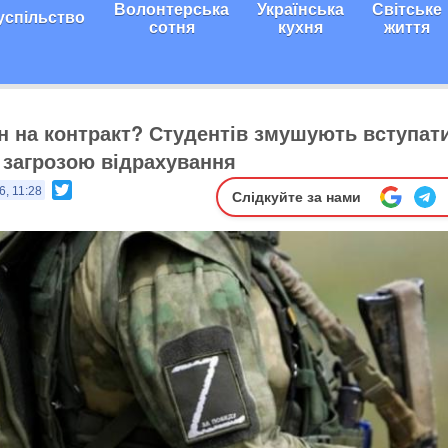
Волонтерська
Українська
Світське
успільство
сотня
кухня
життя
ін на контракт? Студентів змушують вступат
д загрозою відрахування
Twitter
6, 11:28
Слідкуйте за нами