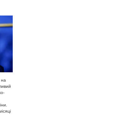
 на
тливий
ко-
їни.
місяці