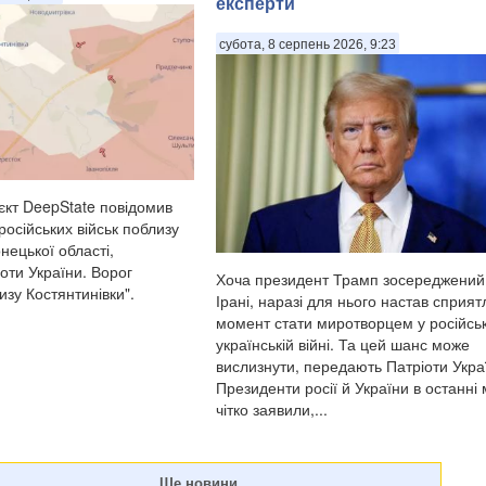
експерти
субота, 8 серпень 2026, 9:23
єкт DeepState повідомив
осійських військ поблизу
нецької області,
оти України. Ворог
Хоча президент Трамп зосереджений
зу Костянтинівки".
Ірані, наразі для нього настав сприя
момент стати миротворцем у російсь
українській війні. Та цей шанс може
вислизнути, передають Патріоти Укра
Президенти росії й України в останні 
чітко заявили,...