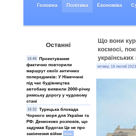
Головна
Політика
Економіка
С
Що вони кур
Останні
космосі, по
українських
Проектування
16:46
фактично повторили
четвер, 16 лютий 2023
маршрут своїх античних
попередників: У Німеччині
під час будівництва
автобану виявили 2000-річну
римську дорогу у чудовому
стані
Турецька блокада
16:32
Чорного моря для України та
РФ: Денисенко розповів, що
задумав Ердоган Це не про
закінчення війни
Блог