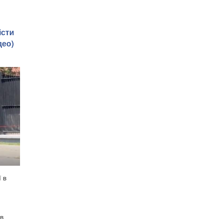
істи
део)
 в
 в