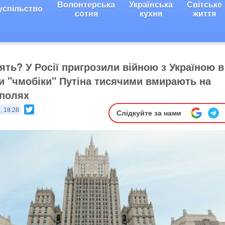
Волонтерська
Українська
Світське
успільство
сотня
кухня
життя
ять? У Росії пригрозили війною з Україною в
ки "чмобіки" Путіна тисячими вмирають на
 полях
Twitter
, 18:28
Слідкуйте за нами