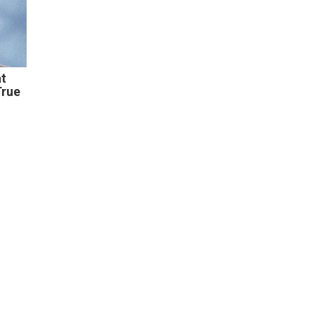
at
True