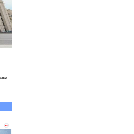
зики
 -