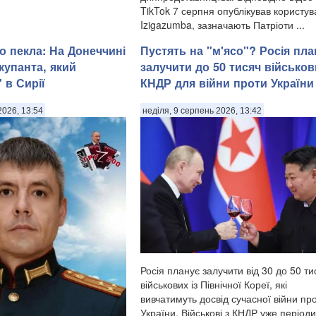
TikTok 7 серпня опублікував користув
Izigazumba, зазначають Патріоти ...
о пекла: На Донеччині
Пустять на "м'ясо"? Росія пла
купанта, який
залучити до 50 тисяч військов
 в Сирії
КНДР для війни проти України
2026, 13:54
неділя, 9 серпень 2026, 13:42
Росія планує залучити від 30 до 50 ти
військових із Північної Кореї, які
вивчатимуть досвід сучасної війни пр
України. Військові з КНДР уже період