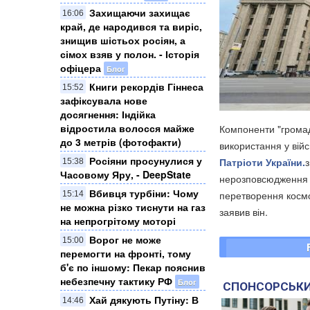
Захищаючи захищає
16:06
край, де народився та виріс,
знищив шістьох росіян, а
сімох взяв у полон. - Історія
офіцера
Блог
Книги рекордів Гіннеса
15:52
зафіксувала нове
досягнення: Індійка
відростила волосся майже
Компоненти "громадя
до 3 метрів (фотофакти)
використання у вій
Росіяни просунулися у
Патріоти України.
15:38
Часовому Яру, - DeepState
нерозповсюдження 
Вбивця турбіни: Чому
перетворення космос
15:14
не можна різко тиснути на газ
заявив він.
на непрогрітому моторі
Ворог не може
15:00
перемогти на фронті, тому
б'є по іншому: Пекар пояснив
небезпечну тактику РФ
Блог
СПОНСОРСЬКИ
Хай дякують Путіну: В
14:46