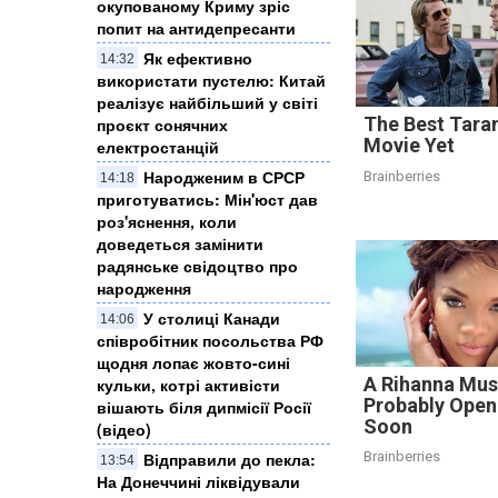
окупованому Криму зріс
попит на антидепресанти
Як ефективно
14:32
використати пустелю: Китай
реалізує найбільший у світі
The Best Tara
проєкт сонячних
Movie Yet
електростанцій
Народженим в СРСР
Brainberries
14:18
приготуватись: Мін'юст дав
роз'яснення, коли
доведеться замінити
радянське свідоцтво про
народження
У столиці Канади
14:06
співробітник посольства РФ
щодня лопає жовто-сині
A Rihanna Mus
кульки, котрі активісти
Probably Open
вішають біля дипмісії Росії
Soon
(відео)
Відправили до пекла:
Brainberries
13:54
На Донеччині ліквідували