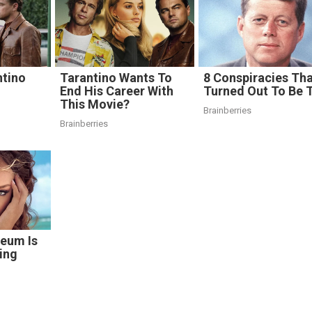
ntino
Tarantino Wants To
8 Conspiracies Th
End His Career With
Turned Out To Be 
This Movie?
Brainberries
Brainberries
eum Is
ing