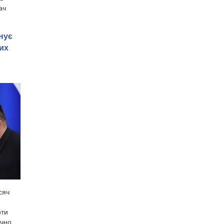
ач
нує
их
сяч
оти
ично