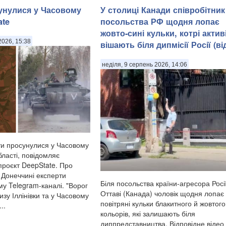
унулися у Часовому
У столиці Канади співробітник
ate
посольства РФ щодня лопає
жовто-сині кульки, котрі актив
2026, 15:38
вішають біля дипмісії Росії (ві
неділя, 9 серпень 2026, 14:06
нти просунулися у Часовому
бласті, повідомляє
проєкт DeepState. Про
а Донеччині експерти
Біля посольства країни-агресора Росії
му Telegram-каналі. "Ворог
Оттаві (Канада) чоловік щодня лопає
зу Іллінівки та у Часовому
повітряні кульки блакитного й жовтого
..
кольорів, які залишають біля
диппредставництва. Відповідне відео