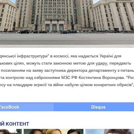
нської інфраструктури" в космосі, яка надається Україні для
ськових цілях, можуть стати законною метою для удару, передають
з посиланням на заяву заступника директора департаменту з питань
та контролю над озброєннями МЗС РФ Костянтина Воронцова.
"Ри
у на плацдарм агресії та війни набули цілком конкретних обрисів",
FaceBook
Disqus
Й КОНТЕНТ