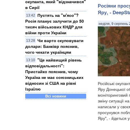
окупанта, який "відзначився"
Росіяни прос
в Сирії
Яру, - DeepSt
Пустять на "м'ясо"?
13:42
Росія планує залучити до 50
неділя, 9 серпень 
тисяч військових КНДР для
війни проти України
Чи варто скуповувати
13:28
долари: Банківр пояснив,
чого чекати українцям
"Це найвищий рівень
13:10
відповідальності":
Пристайко пояснив, чому
Україна не має союзницьких
відносин зі США на рівні
Російські окупа
Ізраїлю
Яру Донецької о
моніторинговий 
Всі новини
зміну ситуації н
написали у своє
просунувся побли
Яру", - йдеться у.