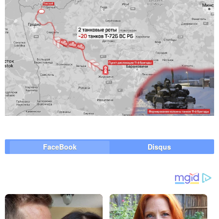
FaceBook
Disqus