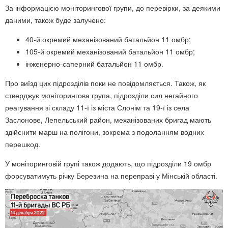
За інформацією моніторингової групи, до перевірки, за деякими
даними, також буде залучено:
40-й окремий механізований батальйон 11 омбр;
105-й окремий механізований батальйон 11 омбр;
інженерно-саперний батальйон 11 омбр.
Про виїзд цих підрозділів поки не повідомляється. Також, як
стверджує моніторингова група, підрозділи сил негайного
реагування зі складу 11-ї із міста Слонім та 19-ї із села
Заслонове, Лепельський район, механізованих бригад мають
здійснити марш на полігони, зокрема з подоланням водних
перешкод.
У моніторинговій групі також додають, що підрозділи 19 омбр
форсуватимуть річку Березина на переправі у Мінській області.