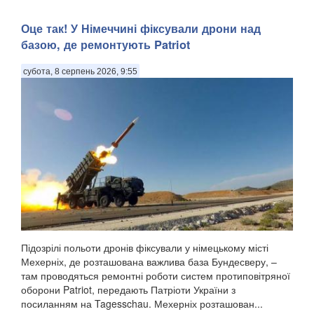
Оце так! У Німеччині фіксували дрони над
базою, де ремонтують Patriot
субота, 8 серпень 2026, 9:55
Підозрілі польоти дронів фіксували у німецькому місті
Мехерніх, де розташована важлива база Бундесверу, –
там проводяться ремонтні роботи систем протиповітряної
оборони Patriot, передають Патріоти України з
посиланням на Tagesschau. Мехерніх розташован...