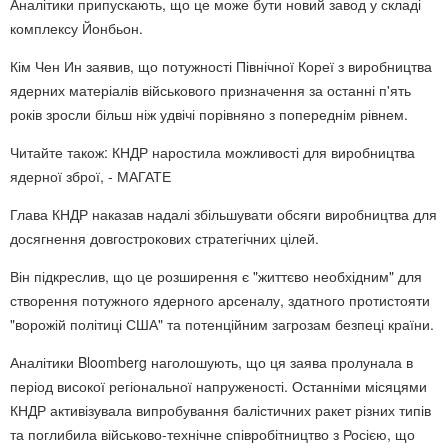
Аналітики припускають, що це може бути новий завод у складі
комплексу Йонбьон.
Кім Чен Ин заявив, що потужності Північної Кореї з виробництва
ядерних матеріалів військового призначення за останні п'ять
років зросли більш ніж удвічі порівняно з попереднім рівнем.
Читайте також: КНДР наростила можливості для виробництва
ядерної зброї, - МАГАТЕ
Глава КНДР наказав надалі збільшувати обсяги виробництва для
досягнення довгострокових стратегічних цілей.
Він підкреслив, що це розширення є "життєво необхідним" для
створення потужного ядерного арсеналу, здатного протистояти
"ворожій політиці США" та потенційним загрозам безпеці країни.
Аналітики Bloomberg наголошують, що ця заява пролунала в
період високої регіональної напруженості. Останніми місяцями
КНДР активізувала випробування балістичних ракет різних типів
та поглибила військово-технічне співробітництво з Росією, що