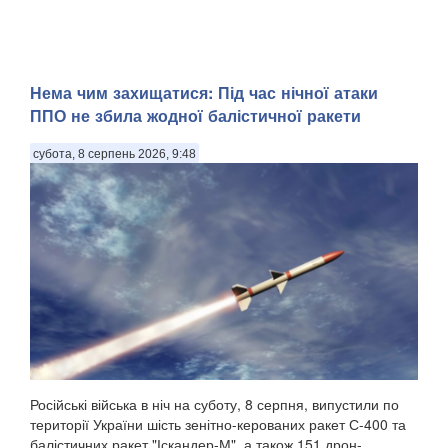
Нема чим захищатися: Під час нічної атаки
ППО не збила жодної балістичної ракети
субота, 8 серпень 2026, 9:48
Російські війська в ніч на суботу, 8 серпня, випустили по
території України шість зенітно-керованих ракет С-400 та
балістичних ракет "Іскандер-М", а також 151 дрон-