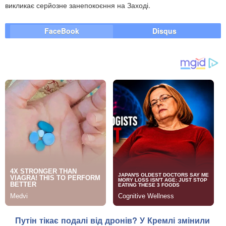
викликає серйозне занепокоєння на Заході.
FaceBook
Disqus
Путін тікає подалі від дронів? У Кремлі змінили