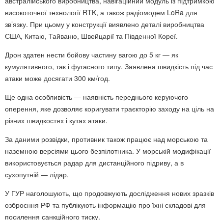
австралійського виробництва, навігаційний модуль із підтримкою
високоточної технології RTK, а також радіомодем LoRa для
зв’язку. При цьому у конструкції виявлено деталі виробництва
США, Китаю, Тайваню, Швейцарії та Південної Кореї.
Дрон здатен нести бойову частину вагою до 5 кг — як
кумулятивного, так і фугасного типу. Заявлена швидкість під час
атаки може досягати 300 км/год.
Ще одна особливість — наявність переднього керуючого
оперення, яке дозволяє коригувати траєкторію заходу на ціль на
різних швидкостях і кутах атаки.
За даними розвідки, противник також працює над морською та
наземною версіями цього безпілотника. У морській модифікації
використовується радар для дистанційного підриву, а в
сухопутній — лідар.
У ГУР наголошують, що продовжують дослідження нових зразків
озброєння РФ та публікують інформацію про їхні складові для
посилення санкційного тиску.