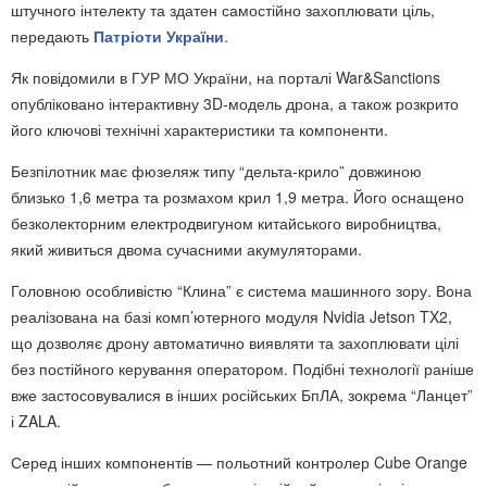
штучного інтелекту та здатен самостійно захоплювати ціль,
передають
Патріоти України
.
Як повідомили в ГУР МО України, на порталі War&Sanctions
опубліковано інтерактивну 3D-модель дрона, а також розкрито
його ключові технічні характеристики та компоненти.
Безпілотник має фюзеляж типу “дельта-крило” довжиною
близько 1,6 метра та розмахом крил 1,9 метра. Його оснащено
безколекторним електродвигуном китайського виробництва,
який живиться двома сучасними акумуляторами.
Головною особливістю “Клина” є система машинного зору. Вона
реалізована на базі комп’ютерного модуля Nvidia Jetson TX2,
що дозволяє дрону автоматично виявляти та захоплювати цілі
без постійного керування оператором. Подібні технології раніше
вже застосовувалися в інших російських БпЛА, зокрема “Ланцет”
і ZALA.
Серед інших компонентів — польотний контролер Cube Orange