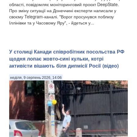
області, повідомляє моніторинговий проєкт DeepState.
Про зміну ситуації на Донеччині експерти написали у
своєму Telegram-каналі. "Ворог просунувся поблизу
Іллінівки та у Часовому Яру", - йдеться у...
У столиці Канади співробітник посольства РФ
щодня лопає жовто-сині кульки, котрі
активісти вішають біля дипмісії Росії (відео)
неділя, 9 серпень 2026, 14:06