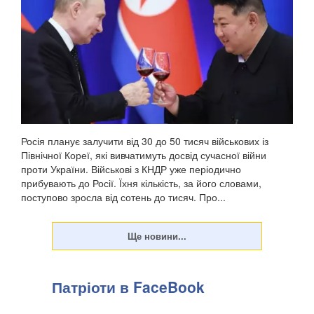
Ворожий військовий раніше двічі служив у Сирії, сприяючи
диктаторському режиму Башара Асада, передають
Патріоти України. Про це повідомив військовосл...
Росія планує залучити від 30 до 50 тисяч військових із
Північної Кореї, які вивчатимуть досвід сучасної війни
проти України. Військові з КНДР уже періодично
прибувають до Росії. Їхня кількість, за його словами,
поступово зросла від сотень до тисяч. Про...
Патріоти в FaceBook