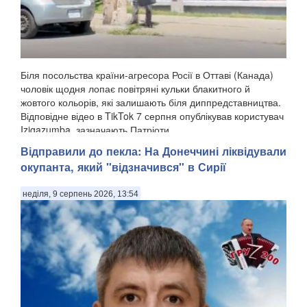
Біля посольства країни-агресора Росії в Оттаві (Канада)
чоловік щодня лопає повітряні кульки блакитного й
жовтого кольорів, які залишають біля диппредставництва.
Відповідне відео в TikTok 7 серпня опублікував користувач
Izigazumba, зазначають Патріоти ...
Відправили до пекла: На Донеччині ліквідували
окупанта, який "відзначився" в Сирії
неділя, 9 серпень 2026, 13:54