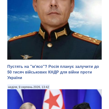
Пустять на "м'ясо"? Росія планує залучити до
50 тисяч військових КНДР для війни проти
України
неділя, 9 серпень 2026, 13:42
У Донецькій області українська армія ліквідувала
російського офіцера, полковника ЗС РФ Сергія Хвалова.