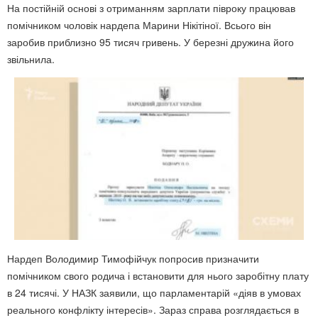
На постійній основі з отриманням зарплати півроку працював
помічником чоловік нардепа Марини Нікітіної. Всього він
заробив приблизно 95 тисяч гривень. У березні дружина його
звільнила.
Нардеп Володимир Тимофійчук попросив призначити
помічником свого родича і встановити для нього заробітну плату
в 24 тисячі. У НАЗК заявили, що парламентарій «діяв в умовах
реального конфлікту інтересів». Зараз справа розглядається в