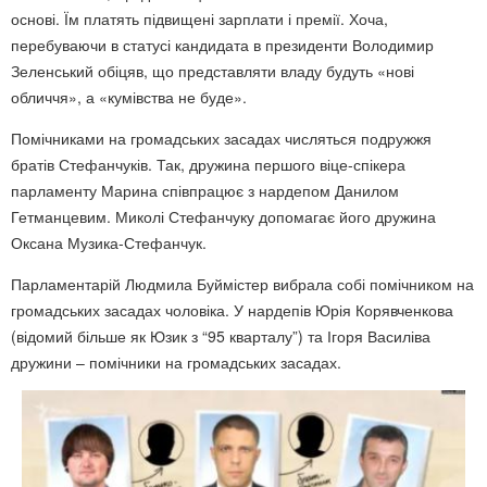
основі. Їм платять підвищені зарплати і премії. Хоча,
перебуваючи в статусі кандидата в президенти Володимир
Зеленський обіцяв, що представляти владу будуть «нові
обличчя», а «кумівства не буде».
Помічниками на громадських засадах числяться подружжя
братів Стефанчуків. Так, дружина першого віце-спікера
парламенту Марина співпрацює з нардепом Данилом
Гетманцевим. Миколі Стефанчуку допомагає його дружина
Оксана Музика-Стефанчук.
Парламентарій Людмила Буймістер вибрала собі помічником на
громадських засадах чоловіка. У нардепів Юрія Корявченкова
(відомий більше як Юзик з “95 кварталу”) та Ігоря Василіва
дружини – помічники на громадських засадах.