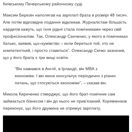
Київському Печерському районному суді.
Максим Березін наполягав на зарплаті брата в розмірі 48 тисяч.
Але потім відповідне подання відкликав. Журналістам більшість
нардепів кажуть, що їхня рідня стала помічниками через свій
професіоналізм. Так, Олександр Санченко, у якого в помічниках
батько, заявив, що»кумівство – коли береться той, хто не
компетентний, і просто ставиться”. Олександр Скічко зазначив,
що у його брата є три вищі освіти.
“Він навчався в Англії, в Ірландії, він МВА з
економіки. І він мене консультує періодично з різних
питань, що стосуються економіки”, – сказав він.
Микола Кириченко стверджує, що його брат-помічник сам
займається бізнесом і він до нього не прив’язаний. Корявченков
переконує, що його дружина не отримує зарплату.