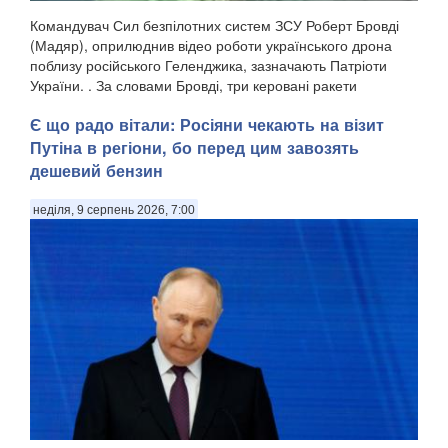
Командувач Сил безпілотних систем ЗСУ Роберт Бровді
(Мадяр), оприлюднив відео роботи українського дрона
поблизу російського Геленджика, зазначають Патріоти
України. . За словами Бровді, три керовані ракети
російського зенітного ракетно-гарматного комп...
Є що радо вітали: Росіяни чекають на візит
Путіна в регіони, бо перед цим завозять
дешевий бензин
неділя, 9 серпень 2026, 7:00