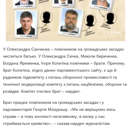
У Олександра Санченка – помічником на громадських засадах
числиться батько. У Олександра Скічка, Миколи Кириченка,
Богдана Яременка, Ігоря Копитіна помічники – брати. Причому,
брат Копитіна, згідно даних парламентського сайту, є ще й
радником підкомітету з питань оборонної промисловості та
технічної модернізації комітету з питань нацбезпеки, оборони та
розвідки. Комітет очолює брат – нардеп.
Брат працює помічником на громадських засадах і у
парламентарія Георгія Мазурашу. «Ми не вирішуємо якісь
справи – в тому контексті негативному, в якому у нас
сприймається кумівство», – сказав нардеп журналістам.