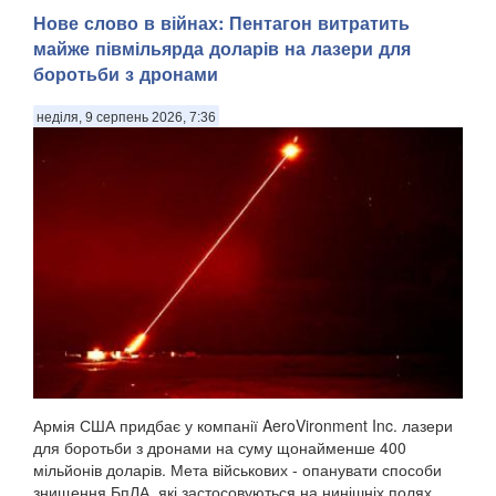
Уражена станція глушила супутниковий зв'язок Starlink .
Нове слово в війнах: Пентагон витратить
Сили оборони України знищили чергову російську систему
майже півмільярда доларів на лазери для
радіоелектронної боротьби «Волна Купол Гарант», яка
боротьби з дронами
глушила супутниковий зв'язок Starlink, – цього разу в
Геленджику Краснодарського краю. П...
неділя, 9 серпень 2026, 7:36
Армія США придбає у компанії AeroVironment Inc. лазери
для боротьби з дронами на суму щонайменше 400
мільйонів доларів. Мета військових - опанувати способи
знищення БпЛА, які застосовуються на нинішніх полях