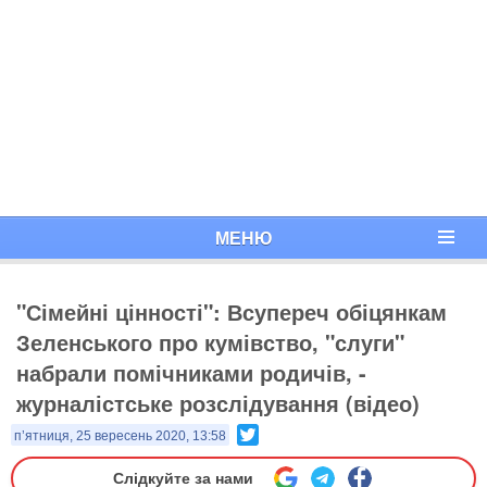
МЕНЮ
"Сімейні цінності": Всупереч обіцянкам
Зеленського про кумівство, "слуги"
набрали помічниками родичів, -
журналістське розслідування (відео)
Twitter
п’ятниця, 25 вересень 2020, 13:58
Слідкуйте за нами