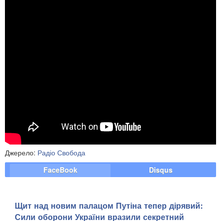
Джерело:
Радіо Свобода
FaceBook
Disqus
Щит над новим палацом Путіна тепер дірявий:
Сили оборони України вразили секретний