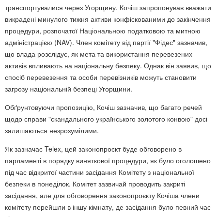
транспортувалися через Угорщину. Кочіш запропонував вважати
викрадені минулого тижня активи конфіскованими до закінчення
процедури, розпочатої Національною податковою та митною
адміністрацією (NAV). Член комітету від партії "Фідес" зазначив,
що влада розслідує, як мета та використання перевезених
активів впливають на національну безпеку. Однак він заявив, що
спосіб перевезення та особи перевізників можуть становити
загрозу національній безпеці Угорщини.
Обґрунтовуючи пропозицію, Кочіш зазначив, що багато речей
щодо справи "скандального українського золотого конвою" досі
залишаються незрозумілими.
Як зазначає Telex, цей законопроєкт буде обговорено в
парламенті в порядку виняткової процедури, як було оголошено
під час відкритої частини засідання Комітету з національної
безпеки в понеділок. Комітет зазвичай проводить закриті
засідання, але для обговорення законопроєкту Кочіша члени
комітету перейшли в іншу кімнату, де засідання було певний час