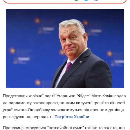
Представник керівної партії Угорщини "Фідес" Мате Кочіш подав
до парламенту законопроєкт, за яким вилучені гроші та цінності
українського Ощадбанку залишатимуться під арештом до кінця
розслідування, передають
Патріоти України
.
Пропозиція стосується "незвичайної суми" готівки та золота, що