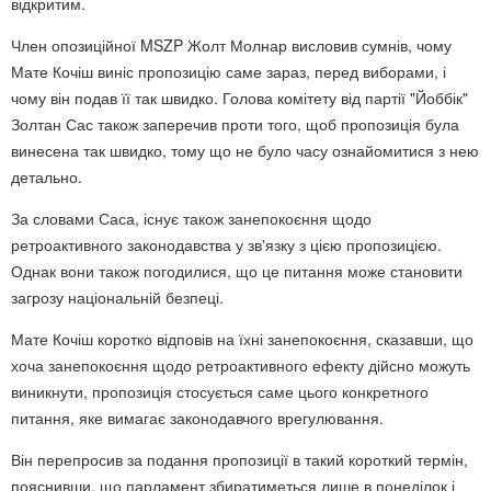
відкритим.
Член опозиційної MSZP Жолт Молнар висловив сумнів, чому
Мате Кочіш виніс пропозицію саме зараз, перед виборами, і
чому він подав її так швидко. Голова комітету від партії "Йоббік"
Золтан Сас також заперечив проти того, щоб пропозиція була
винесена так швидко, тому що не було часу ознайомитися з нею
детально.
За словами Саса, існує також занепокоєння щодо
ретроактивного законодавства у зв'язку з цією пропозицією.
Однак вони також погодилися, що це питання може становити
загрозу національній безпеці.
Мате Кочіш коротко відповів на їхні занепокоєння, сказавши, що
хоча занепокоєння щодо ретроактивного ефекту дійсно можуть
виникнути, пропозиція стосується саме цього конкретного
питання, яке вимагає законодавчого врегулювання.
Він перепросив за подання пропозиції в такий короткий термін,
пояснивши, що парламент збиратиметься лише в понеділок і