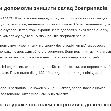
и допомогли знищити склад боєприпасів
ії Starfall II український підрозділ за два з половиною тижні завдав
доларів збитків, знищивши російські об'єкти. Серед виявлених ціле
а окупованій території України. Його вдалося знайти після аналізу
а комплексу будівель, у яких раніше зберігали зерно.
 нові супутникові знімки зі старими фотографіями цієї місцевості,
очатку повномасштабного вторгнення. Вони помітили зміни, які сві
ільше не використовується для сільськогосподарських потреб.
свіжі сліди шин, характерні для військової техніки, яка перевозить аб
аси. Після цього бійці 422-ї бригади направили до цілі ударні
операції зазначив, що кожен знищений склад боєприпасів означає
врятованих життів українських військових.
к та ураження цілей скоротився до кілько