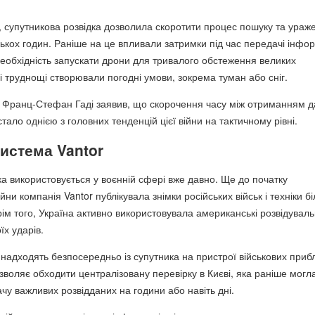
 супутникова розвідка дозволила скоротити процес пошуку та ураж
ількох годин. Раніше на це впливали затримки під час передачі інфор
необхідність запускати дрони для тривалого обстеження великих
і труднощі створювали погодні умови, зокрема туман або сніг.
к Франц-Стефан Гаді заявив, що скорочення часу між отриманням д
ало однією з головних тенденцій цієї війни на тактичному рівні.
истема Vantor
ка використовується у воєнній сфері вже давно. Ще до початку
ни компанія Vantor публікувала знімки російських військ і техніки бі
рім того, Україна активно використовувала американські розвідуваль
х ударів.
 надходять безпосередньо із супутника на пристрої військових приб
зволяє обходити централізовану перевірку в Києві, яка раніше могл
чу важливих розвідданих на години або навіть дні.