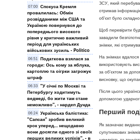
ЗСУ, який перебував
Спокуса Кремля
07:00
отримав інформацію 
провалилась: Обмін
об'єкт було складно
розвідданими між США та
Україною повернувся до
Щоб перевірити буді
попереднього високого
завадили безпілотни
рівня у критично важливий
період для українських
знімки, які отримув
військових зусиль - Politico
На знімках вдалося 
Податкова взялася за
06:51
використовують висо
городи: Ось кому за яблука,
картоплю та оігрки загрожує
за об'єктом за допо
штраф
висновку, що окупа
"У січні по Москві та
06:33
Після цього українс
Петербургу ходитимуть
ведмеді, бо жити там стане
допомогою ударного
неможливо", - нардеп Дунда
Перший поді
​Українська балістика:
06:24
"Сапсан" зробив великий
Як зазначає видання
крок уперед... нещодавно
вони досягли одного зі своїх
супутникових знімкі
перших великих успіхів", - в
швидкість та точніст