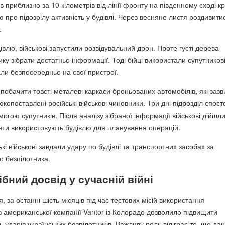
 приблизно за 10 кілометрів від лінії фронту на південному сході кр
про підозрілу активність у будівлі. Через весняне листя роздивити
.
влю, військові запустили розвідувальний дрон. Проте густі дерева
ку зібрати достатньо інформації. Тоді бійці використали супутников
али безпосередньо на свої пристрої.
побачити товсті металеві каркаси броньованих автомобілів, які заз
копоставлені російські військові чиновники. Три дні підрозділ спост
могою супутників. Після аналізу зібраної інформації військові дійшл
нти використовують будівлю для планування операцій.
ькі військові завдали удару по будівлі та транспортних засобах за
 безпілотника.
бний досвід у сучасній війні
, за останні шість місяців під час тестових місій використання
в американської компанії Vantor із Колорадо дозволило підвищити
ь ударів українських безпілотників. Важливу роль відіграє те, що дан