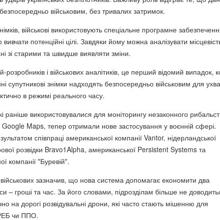
 безпосередньо військовим, без тривалих затримок.
німків, військові використовують спеціальне програмне забезпеченн
вивчати потенційні цілі. Завдяки йому можна аналізувати місцевіст
ні зі старими та швидше виявляти зміни.
-розробників і військових аналітиків, це перший відомий випадок, 
йні супутникові знімки надходять безпосередньо військовим для ухв
ктично в режимі реального часу.
 які раніше використовувалися для моніторингу незаконного рибальс
 Google Maps, тепер отримали нове застосування у воєнній сфері.
зультатом співпраці американської компанії Vantor, нідерландської
ової розвідки Bravo1Alpha, американської Persistent Systems та
ої компанії "Буревій".
х військових зазначив, що нова система допомагає економити два
и – гроші та час. За його словами, підрозділам більше не доводить
но на дорогі розвідувальні дрони, які часто стають мішенню для
 РЕБ чи ППО.