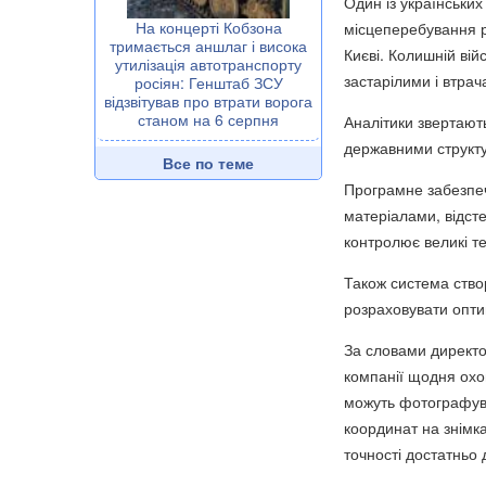
Один із українських
На концерті Кобзона
місцеперебування р
тримається аншлаг і висока
Києві. Колишній вій
утилізація автотранспорту
застарілими і втрач
росіян: Генштаб ЗСУ
відзвітував про втрати ворога
станом на 6 серпня
Аналітики звертают
державними структу
Все по теме
Програмне забезпеч
матеріалами, відст
контролює великі те
Також система ство
розраховувати опти
За словами директор
компанії щодня охо
можуть фотографуват
координат на знімка
точності достатньо