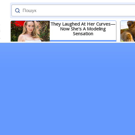
They Laughed At Her Curves—
Now She's A Modeling
Sensation
Детальніше