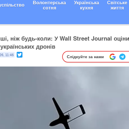
Волонтерська
Українська
Світське
успільство
сотня
кухня
життя
і, ніж будь-коли: У Wall Street Journal оцін
українських дронів
Twitter
26, 11:46
Слідкуйте за нами