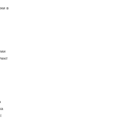
рки в
ими
лект
а
ка
ї