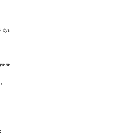
й був
дчили
о
х