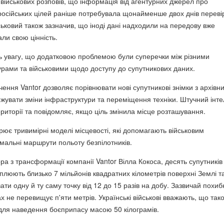
 військових розповів, що інформація від агентурних джерел про
осійських цілей раніше потребувала щонайменше двох днів переві
ськовий також зазначив, що іноді дані надходили на передову вже
али свою цінність.
ь увагу, що додатковою проблемою були суперечки між різними
рами та військовими щодо доступу до супутникових даних.
ення Vantor дозволяє порівнювати нові супутникові знімки з архівн
ежувати зміни інфраструктури та переміщення техніки. Штучний інте
риторії та повідомляє, якщо ціль змінила місце розташування.
рює тривимірні моделі місцевості, які допомагають військовим
мальні маршрути польоту безпілотників.
а з трансформації компанії Vantor Вілла Кокоса, десять супутників
плюють близько 7 мільйонів квадратних кілометрів поверхні Землі т
и одну й ту саму точку від 12 до 15 разів на добу. Зазвичай похиб
х не перевищує п'яти метрів. Українські військові вважають, що тако
 для наведення боєприпасу масою 50 кілограмів.