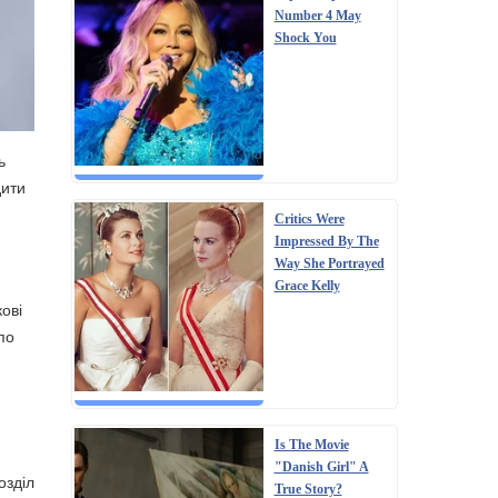
Number 4 May
Shock You
ь
дити
Critics Were
Impressed By The
Way She Portrayed
Grace Kelly
кові
по
Is The Movie
"Danish Girl" A
озділ
True Story?