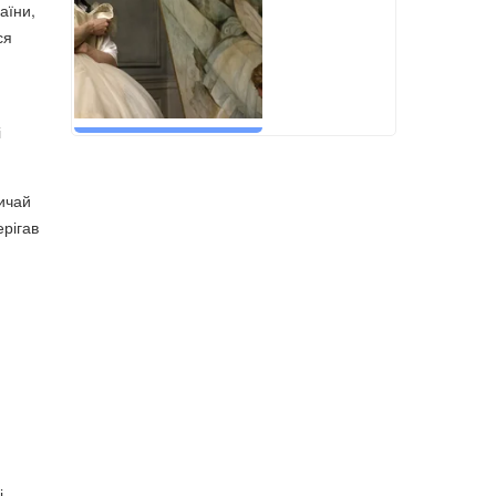
аїни,
ся
і
вичай
ерігав
и
і