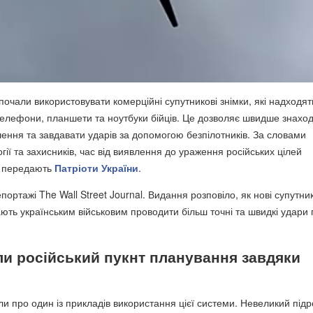
і почали використовувати комерційні супутникові знімки, які надходят
елефони, планшети та ноутбуки бійців. Це дозволяє швидше знахо
шення та завдавати ударів за допомогою безпілотників. За словами
гії та захисників, час від виявлення до ураження російських цілей
, передають
Патріоти України
.
портажі The Wall Street Journal. Видання розповіло, як нові супутни
ють українським військовим проводити більш точні та швидкі удари 
ли російський пукнт планування завдяки
и про один із прикладів використання цієї системи. Невеликий підр