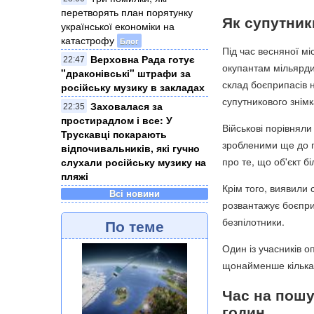
перетворять план порятунку
Як супутник
української економіки на
катастрофу
Блог
Під час весняної міс
Верховна Рада готує
22:47
окупантам мільярди 
"драконівські" штрафи за
склад боєприпасів н
російську музику в закладах
супутникового знімк
Заховалася за
22:35
простирадлом і все: У
Військові порівняли
Трускавці покарають
зробленими ще до п
відпочивальників, які гучно
про те, що об'єкт б
слухали російську музику на
пляжі
Крім того, виявили 
Всі новини
розвантажує боєприп
безпілотники.
По теме
Один із учасників 
щонайменше кілька 
Час на пошу
годин