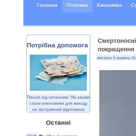
Головна
Політика
Економіка
С
Смертоносніш
Потрібна допомога
покращення 
вівторок, 9 червень 20
Пенсія під питанням: Які умови
стали ключовими для виходу
на заслужений відпочинок
Останні
Російські аналоги