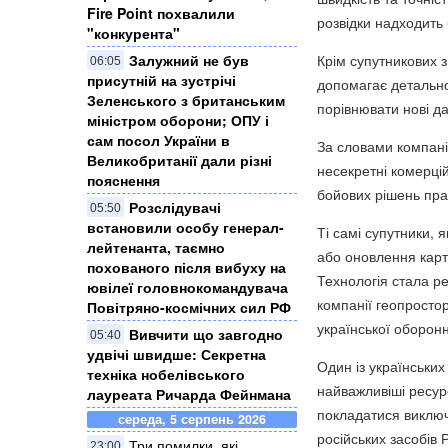
Fire Point похвалили
розвідки надходить
"конкурента"
Крім супутникових з
Залужний не був
06:05
присутній на зустрічі
допомагає детально 
Зеленського з британським
порівнювати нові да
міністром оборони; ОПУ і
сам посол України в
За словами компаній
Великобританії дали різні
несекретні комерці
пояснення
бойових рішень пра
Розслідувачі
05:50
встановили особу генерал-
Ті самі супутники,
лейтенанта, таємно
або оновлення карт
похованого після вибуху на
Технологія стала ре
ювілеї головнокомандувача
компанії геопростор
Повітряно-космічних сил РФ
української оборонн
Вивчити що завгодно
05:40
удвічі швидше: Секретна
Один із українськи
техніка нобелівського
найважливіші ресурс
лауреата Ричарда Фейнмана
покладатися виключ
середа, 5 серпень 2026
російських засобів
Три помилки, які
23:00