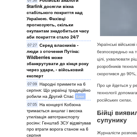
07:36
Starlink досягли вікна
стабільного покриття над
Україною. Фахівці
прогнозують, скільки
окупантам знадобиться часу
аби покриття стало 24/7
Українські військов
Серед власників -
07:27
люди з оточення Путіна:
безпосередньо на т
Wildberries може
цілі, ухвалювати рі
збанкрутувати до кінця року
розробників техноло
через удари, - військовий
скоротився до 90%
експерт
Народні прикмети на 6
07:09
Про це йдеться у ре
серпня: Що українці традиційно
технології допомага
робили на Другий Спас
Блог
російських силах.
На концерті Кобзона
07:05
тримається аншлаг і висока
Бійці вияви
утилізація автотранспорту
супунику
росіян: Генштаб ЗСУ відзвітував
про втрати ворога станом на 6
Журналісти розповіл
серпня