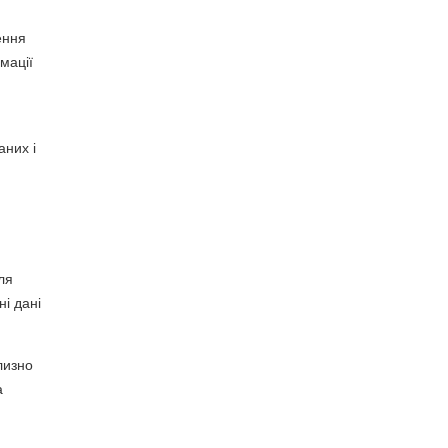
ення
мації
аних і
ля
ні дані
лизно
а