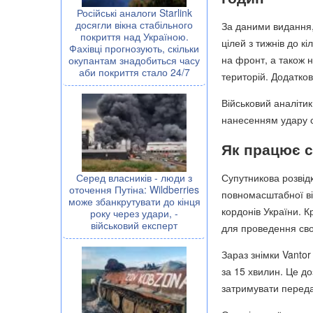
Російські аналоги Starlink
досягли вікна стабільного
За даними видання,
покриття над Україною.
цілей з тижнів до к
Фахівці прогнозують, скільки
на фронт, а також 
окупантам знадобиться часу
аби покриття стало 24/7
територій. Додатков
Військовий аналіти
нанесенням удару ст
Як працює с
Супутникова розвід
Серед власників - люди з
оточення Путіна: Wildberries
повномасштабної вій
може збанкрутувати до кінця
кордонів України. К
року через удари, -
військовий експерт
для проведення свої
Зараз знімки Vantor
за 15 хвилин. Це до
затримувати переда