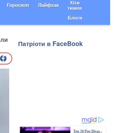
Хіти
Гороскоп
Лайфхак
тижня
Блоги
или
Патріоти в FaceBook
Top 10 Pop Divas -