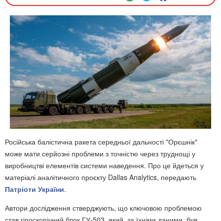
Російська балістична ракета середньої дальності "Орєшнік"
може мати серйозні проблеми з точністю через труднощі у
виробництві елементів системи наведення. Про це йдеться у
матеріалі аналітичного проєкту Dallas Analytics, передають
Патріоти України
.
Автори дослідження стверджують, що ключовою проблемою
став гіроскопічний блок ГУ-503, який, за їхніми даними, був