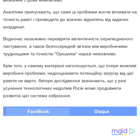
Аналітики припускають, що саме ці проблеми могли впливати на
точність ракет і призводити до значних відхилень від заданих
координат.
Водночас незалежно перевірити автентичність оприлюдненого
листування, а також безпосередній зв'язок між виробничими
труднощами та точністю "Орєшніка" наразі неможливо.
Крім того, у самому матеріалі наголошується, що попри можливі
виробничі проблеми, недооцінювати потенційну загрозу від цієї
ракети не варто. Автори дослідження зазначають, що у разі
усунення технологічних недоліків Росія може продовжити
розвиток цієї системи озброєння.
FaceBook
Disqus