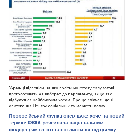
Українці відповіли, за яку політичну готову силу готові
проголосувати на виборах до парламенту, якщо такі
відбудуться найближчим часом. Про це свідчать дані
опитування Центру соціальних та маркетингових
досліджень "СОЦИС", передають Патріоти України. Т...
Проросійський функціонер дуже хоче на новий
термін: ФІФА розсилала національним
федераціям заготовлені листи на підтримку