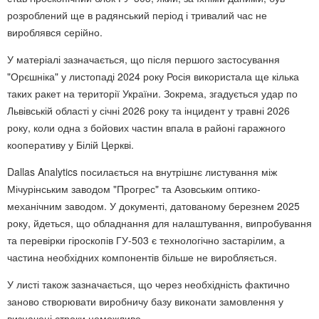
розроблений ще в радянський період і тривалий час не
вироблявся серійно.
У матеріалі зазначається, що після першого застосування
"Орєшніка" у листопаді 2024 року Росія використала ще кілька
таких ракет на території України. Зокрема, згадується удар по
Львівській області у січні 2026 року та інцидент у травні 2026
року, коли одна з бойових частин впала в районі гаражного
кооперативу у Білій Церкві.
Dallas Analytics посилається на внутрішнє листування між
Мічурінським заводом "Прогрес" та Азовським оптико-
механічним заводом. У документі, датованому березнем 2025
року, йдеться, що обладнання для налаштування, випробування
та перевірки гіроскопів ГУ-503 є технологічно застарілим, а
частина необхідних компонентів більше не виробляється.
У листі також зазначається, що через необхідність фактично
заново створювати виробничу базу виконати замовлення у
визначені строки неможливо.