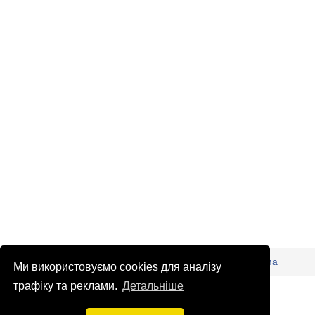
© Патріоти України 2026
Правова інформація
Реклама
Ми використовуємо cookies для аналізу
info
@
patrioty.org.ua
трафіку та реклами.
Детальніше