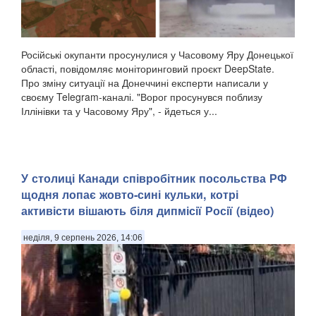
Російські окупанти просунулися у Часовому Яру Донецької
області, повідомляє моніторинговий проєкт DeepState.
Про зміну ситуації на Донеччині експерти написали у
своєму Telegram-каналі. "Ворог просунувся поблизу
Іллінівки та у Часовому Яру", - йдеться у...
У столиці Канади співробітник посольства РФ
щодня лопає жовто-сині кульки, котрі
активісти вішають біля дипмісії Росії (відео)
неділя, 9 серпень 2026, 14:06