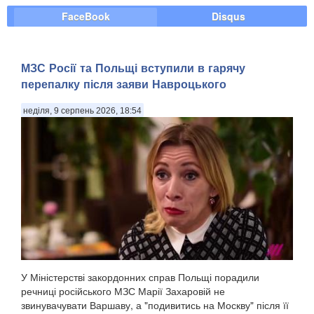
FaceBook
Disqus
МЗС Росії та Польщі вступили в гарячу
перепалку після заяви Навроцького
неділя, 9 серпень 2026, 18:54
У Міністерстві закордонних справ Польщі порадили
речниці російського МЗС Марії Захаровій не
звинувачувати Варшаву, а "подивитись на Москву" після її