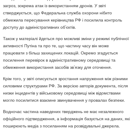
загроз, зокрема атак із використанням дронів. У звіті
стверджується, що Федеральна служба охорони нібито
обмежила пересування керівництва РФ і посилила контроль
доступу до адміністративних об’єктів.
Також у матеріалі йдеться про можливі зміни у режимі публічної
активності Путіна та про те, що частину часу він може
працювати з більш захищених локацій. Окремо згадується
посилення перевірок в адміністративному середовищі та
обмеження використання засобів зв’язку для оточення.
Крім того, у звіті описується зростання напруження між різними
силовими структурами РФ. За версією авторів документа, після
низки інцидентів у військовому середовищі між відомствами
могло посилитися взаємне звинувачення у провалах безпеки.
Водночас частина наведених тверджень не має незалежного
офіційного підтвердження, а інформація базується на даних, які
поширюють медіа з посиланням на розвідувальні джерела.