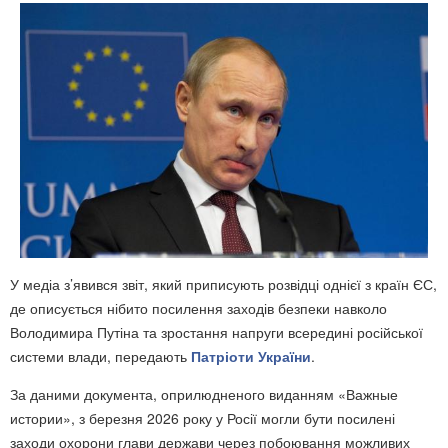
У медіа з’явився звіт, який приписують розвідці однієї з країн ЄС,
де описується нібито посилення заходів безпеки навколо
Володимира Путіна та зростання напруги всередині російської
системи влади, передають
Патріоти України
.
За даними документа, оприлюдненого виданням «Важные
истории», з березня 2026 року у Росії могли бути посилені
заходи охорони глави держави через побоювання можливих