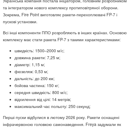
Українська компанія постала ініціатором, головним розробником
та інтегратором нового комплексу протиповітряної оборони.
Зокрема, Fire Point виготовляє ракети-перехоплювачі FP-7 і
пускові установки.
Всі інші компоненти ППО розробляють в інших країнах. Основою
комплексу має стати ракета FP-7 з такими характеристиками:
швидкість: 1500–2000 м/с;
довжина ракети: 7,25 м;
діаметр: 1,15 м;
фюзеляж: 0,53 м;
дальність: до 200 км;
бойова частина: 150 кг;
середня швидкість: 800 м/с;
відхилення від цілі: 14 метрів;
максимальний час польоту: 250 секунд;
Перші пуски відбулися в лютому 2026 року. Ракети оснащені
інфрачервоною головкою самонаведення. Freya задумали як