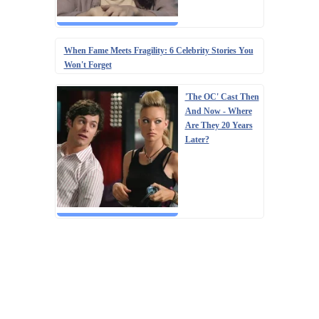
When Fame Meets Fragility: 6 Celebrity Stories You
Won't Forget
'The OC' Cast Then
And Now - Where
Are They 20 Years
Later?