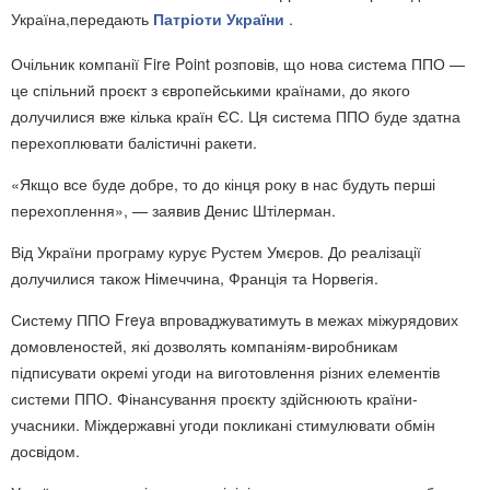
Україна,передають
Патріоти України
.
Очільник компанії Fire Point розповів, що нова система ППО —
це спільний проєкт з європейськими країнами, до якого
долучилися вже кілька країн ЄС. Ця система ППО буде здатна
перехоплювати балістичні ракети.
«Якщо все буде добре, то до кінця року в нас будуть перші
перехоплення», — заявив Денис Штілерман.
Від України програму курує Рустем Умєров. До реалізації
долучилися також Німеччина, Франція та Норвегія.
Систему ППО Freya впроваджуватимуть в межах міжурядових
домовленостей, які дозволять компаніям-виробникам
підписувати окремі угоди на виготовлення різних елементів
системи ППО. Фінансування проєкту здійснюють країни-
учасники. Міждержавні угоди покликані стимулювати обмін
досвідом.