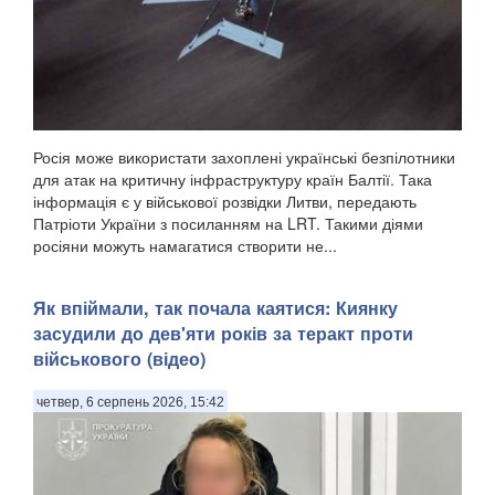
Росія може використати захоплені українські безпілотники
для атак на критичну інфраструктуру країн Балтії. Така
інформація є у військової розвідки Литви, передають
Патріоти України з посиланням на LRT. Такими діями
росіяни можуть намагатися створити не...
Як впіймали, так почала каятися: Киянку
засудили до дев'яти років за теракт проти
військового (відео)
четвер, 6 серпень 2026, 15:42