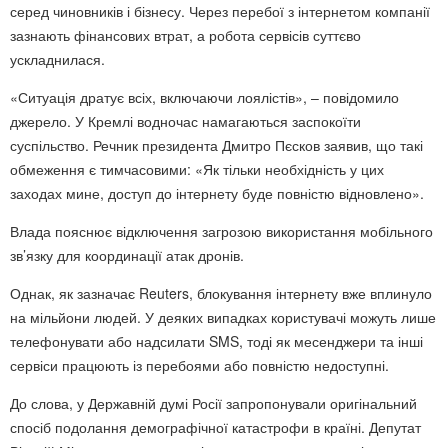
серед чиновників і бізнесу. Через перебої з інтернетом компанії
зазнають фінансових втрат, а робота сервісів суттєво
ускладнилася.
«Ситуація дратує всіх, включаючи лоялістів», – повідомило
джерело. У Кремлі водночас намагаються заспокоїти
суспільство. Речник президента Дмитро Пєсков заявив, що такі
обмеження є тимчасовими: «Як тільки необхідність у цих
заходах мине, доступ до інтернету буде повністю відновлено».
Влада пояснює відключення загрозою використання мобільного
зв’язку для координації атак дронів.
Однак, як зазначає Reuters, блокування інтернету вже вплинуло
на мільйони людей. У деяких випадках користувачі можуть лише
телефонувати або надсилати SMS, тоді як месенджери та інші
сервіси працюють із перебоями або повністю недоступні.
До слова, у Державній думі Росії запропонували оригінальний
спосіб подолання демографічної катастрофи в країні. Депутат