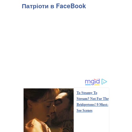
передають Патріоти України з посиланням на легітимну
Патріоти в FaceBook
Маріупольську міську раду. . "У тимчасо...
To Steamy To
Stream? Not For The
Bridgertons! 9 Must-
See Scenes