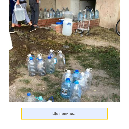
Тимчасово захоплений російськими військами Маріуполь
Донецької області після вибухів, що пролунали 5 серпня
та в ніч на 6 серпня, залишився без світла й води,