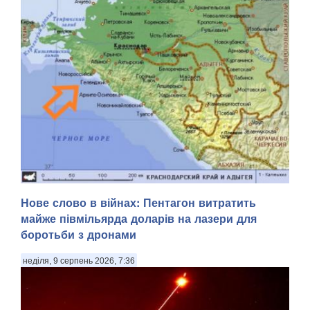
Уражена станція глушила супутниковий зв'язок Starlink .
Нове слово в війнах: Пентагон витратить
Сили оборони України знищили чергову російську систему
майже півмільярда доларів на лазери для
радіоелектронної боротьби «Волна Купол Гарант», яка
боротьби з дронами
глушила супутниковий зв'язок Starlink, – цього разу в
Геленджику Краснодарського краю. П...
неділя, 9 серпень 2026, 7:36