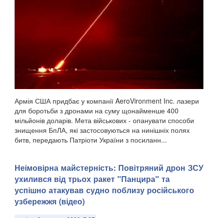
Армія США придбає у компанії AeroVironment Inc. лазери
для боротьби з дронами на суму щонайменше 400
мільйонів доларів. Мета військових - опанувати способи
знищення БпЛА, які застосовуються на нинішніх полях
битв, передають Патріоти України з посиланн...
Неімовірна майстерність: Повітряний дрон ЗСУ
ухилився від трьох ракет "Панцира" та
успішно атакував судно поблизу російського
узбережжя (відео)