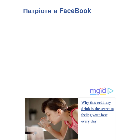
Патріоти в FaceBook
Why this ordinary
drink is the secret to
feeling your best
every day