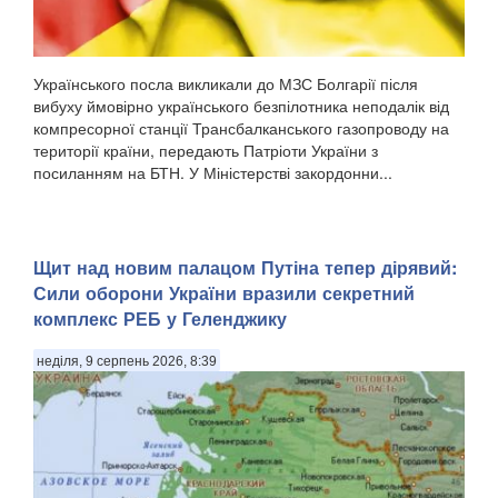
Українського посла викликали до МЗС Болгарії після
вибуху ймовірно українського безпілотника неподалік від
компресорної станції Трансбалканського газопроводу на
території країни, передають Патріоти України з
посиланням на БТН. У Міністерстві закордонни...
Щит над новим палацом Путіна тепер дірявий:
Сили оборони України вразили секретний
комплекс РЕБ у Геленджику
неділя, 9 серпень 2026, 8:39