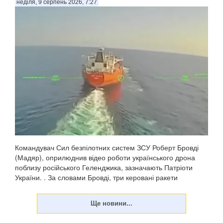
неділя, 9 серпень 2026, 7:27
Командувач Сил безпілотних систем ЗСУ Роберт Бровді
(Мадяр), оприлюднив відео роботи українського дрона
поблизу російського Геленджика, зазначають Патріоти
України. . За словами Бровді, три керовані ракети
російського зенітного ракетно-гарматного комп...