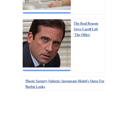
The Real Reason
Steve Carell Left
'The Office'
Plastic Surgery Splurge: Instagram Model's Quest For
Barbie Looks