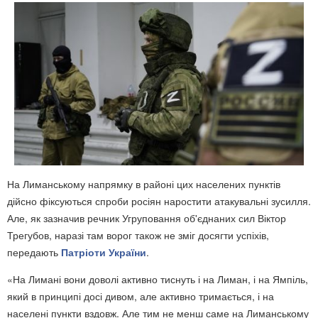
На Лиманському напрямку в районі цих населених пунктів
дійсно фіксуються спроби росіян наростити атакувальні зусилля.
Але, як зазначив речник Угруповання об'єднаних сил Віктор
Трегубов, наразі там ворог також не зміг досягти успіхів,
передають
Патріоти України
.
«На Лимані вони доволі активно тиснуть і на Лиман, і на Ямпіль,
який в принципі досі дивом, але активно тримається, і на
населені пункти вздовж. Але тим не менш саме на Лиманському