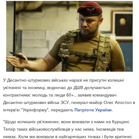
У Десантно-штурмових військах наразі не присутні колишні
ув'язнені та іноземці, водночас до ДШВ долучаються
контрактники: молодь та люди 60+., заявив командувач
Десантно-штурмових військ ЗСУ, генерал-майор Олег Апостол в
інтерв'ю "Укрінформу",
передають
Патріоти України
.
"Щодо колишніх ув'язнених, вони воювали з нами на Курщині.
Тепер таких військовослужбовців у нас нема. Іноземців теж
немає. Коли ми воювали в найгарячіших точках і були критичні