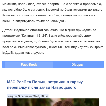
моменти, наприклад, стався прорив, що є великою проблемою,
яку потрібно було загасити, іноземці не були готовими до такого.
Коли наші хлопці проявляли героїзм, знищуючи противника,
вони не витримували таких бойових дій".
Деталі: Водночас Апостол зазначив, що в ДШВ приходять за
програмою "Контракт 18–24", і цим військовослужбовцям
приділяється увага, щоб вони були максимально ефективні на
полі бою. Військовослужбовці віком 60+ теж підписують контракт
із ДШВ, додав командувач.
FaceBook
Disqus
МЗС Росії та Польщі вступили в гарячу
перепалку після заяви Навроцького
неділя, 9 серпень 2026, 18:54