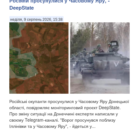
Росіяни просунулися у Часовому Яру, -
DeepState
неділя, 9 серпень 2026, 15:38
Російські окупанти просунулися у Часовому Яру Донецької
області, повідомляє моніторинговий проєкт DeepState.
Про зміну ситуації на Донеччині експерти написали у
своєму Telegram-каналі. "Ворог просунувся поблизу
Іллінівки та у Часовому Яру", - йдеться у...