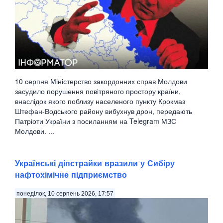
10 серпня Міністерство закордонних справ Молдови
засудило порушення повітряного простору країни,
внаслідок якого поблизу населеного пункту Крокмаз
Штефан-Водського району вибухнув дрон, передають
Патріоти України з посиланням на Telegram МЗС
Молдови. ...
Українські діпстрайки вразили у Сибіру
нафтохімічне підприємство
понеділок, 10 серпень 2026, 17:57