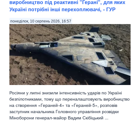
виробництво під реактивні "Герані", для яких
Україні потрібні інші перехоплювачі, - ГУР
понеділок, 10 серпень 2026, 16:57
Росіяни у липні знизили інтенсивність ударів по Україні
безпілотниками, тому що переналаштовують виробництво
на створення «Гераней-4» та «Гераней-5», розповів
заступник начальника Головного управління розвідки
Міноборони генерал-майор Вадим Скібіцький ...