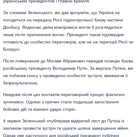
українським президентом і главою Кремля.
За словами Зеленського, він дав зрозуміти, що Україна не
погодиться на передачу Росії підконтрольної Києву частини
Донбасу. Водночас деякі компроміси могли б розглядатися
лише після припинення вогню. Президент також підтвердив
готовність до особистих переговорів, але не на території Росії чи
Білорусі.
Після повернення до Москви Абрамович передав позицію Києва
російському президенту
Володимир Путін
. За версією Путіна, він
не побачив сенсу у проведенні особистої зустрічі, вважаючи її
безрезультатною.
Невдовзі після цих контактів переговорний процес фактично
зупинився. Однією з причин стало подальше загострення
бойових дій та взаємні удари сторін.
4 червня Зеленський опублікував відкритий лист до Путіна із
закликом провести зустріч та шукати шляхи завершення війни.
Однак уже наступного дня російський президент публічно