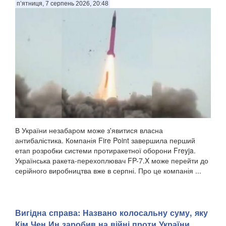
п’ятниця, 7 серпень 2026, 20:48
В України незабаром може з'явитися власна
антибалістика. Компанія Fire Point завершила перший
етап розробки системи протиракетної оборони Freyja.
Українська ракета-перехоплювач FP-7.X може перейти до
серійного виробництва вже в серпні. Про це компанія ...
Вигідна справа: Названо колосальну суму, яку
Кім Чен Ин заробив на війні проти України