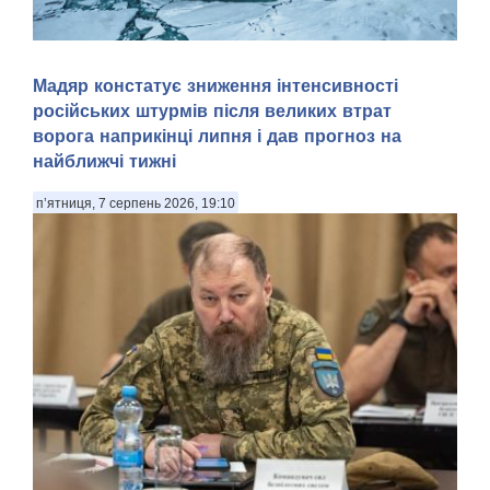
Арктика — перспективний регіон для морської навігації та
Мадяр констатує зниження інтенсивності
видобутку природних ресурсів. Територія Північного
російських штурмів після великих втрат
Льодовитого океану, яка донедавна була вкрита товстими
шарами криги й залишалася важкодоступною для
ворога наприкінці липня і дав прогноз на
судноплавства, за прогнозами кліматичних мод...
найближчі тижні
п’ятниця, 7 серпень 2026, 19:10