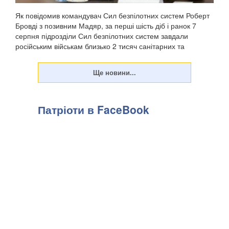
Як повідомив командувач Сил безпілотних систем Роберт
Бровді з позивним Мадяр, за перші шість діб і ранок 7
серпня підрозділи Сил безпілотних систем завдали
російським військам близько 2 тисяч санітарних та
безповоротних втрат, а також уразили понад 11...
Патріоти в FaceBook