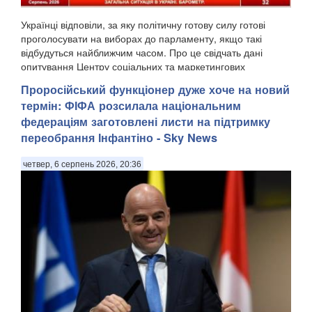
Українці відповіли, за яку політичну готову силу готові
проголосувати на виборах до парламенту, якщо такі
відбудуться найближчим часом. Про це свідчать дані
опитування Центру соціальних та маркетингових
досліджень "СОЦИС", передають Патріоти України. Т...
Проросійський функціонер дуже хоче на новий
термін: ФІФА розсилала національним
федераціям заготовлені листи на підтримку
переобрання Інфантіно - Sky News
четвер, 6 серпень 2026, 20:36