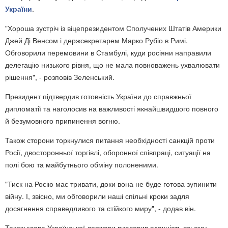
України
.
"Хороша зустріч із віцепрезидентом Сполучених Штатів Америки
Джей Ді Венсом і держсекретарем Марко Рубіо в Римі.
Обговорили перемовини в Стамбулі, куди росіяни направили
делегацію низького рівня, що не мала повноважень ухвалювати
рішення", - розповів Зеленський.
Президент підтвердив готовність України до справжньої
дипломатії та наголосив на важливості якнайшвидшого повного
й безумовного припинення вогню.
Також сторони торкнулися питання необхідності санкцій проти
Росії, двосторонньої торгівлі, оборонної співпраці, ситуації на
полі бою та майбутнього обміну полоненими.
"Тиск на Росію має тривати, доки вона не буде готова зупинити
війну. І, звісно, ми обговорили наші спільні кроки задля
досягнення справедливого та стійкого миру", - додав він.
Також глава Української держави висловив вдячність всьому