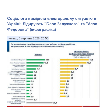
Соціологи виміряли електоральну ситуацію в
Україні: ​Лідирують "Блок Залужного" та "блок
Федорова" (інфографіка)
четвер, 6 серпень 2026, 20:50