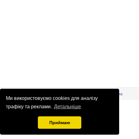
© Патріоти України 2026
Правова інформація
Реклама
Ми використовуємо cookies для аналізу
info
@
patrioty.org.ua
трафіку та реклами.
Детальніше
Приймаю